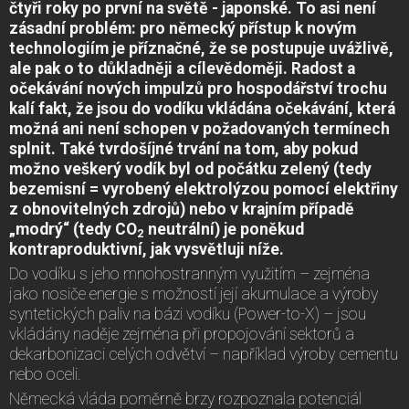
čtyři roky po první na světě - japonské. To asi není
zásadní problém: pro německý přístup k novým
technologiím je příznačné, že se postupuje uvážlivě,
ale pak o to důkladněji a cílevědoměji. Radost a
očekávání nových impulzů pro hospodářství trochu
kalí fakt, že jsou do vodíku vkládána očekávání, která
možná ani není schopen v požadovaných termínech
splnit. Také tvrdošíjné trvání na tom, aby pokud
možno veškerý vodík byl od počátku zelený (tedy
bezemisní = vyrobený elektrolýzou pomocí elektřiny
z obnovitelných zdrojů) nebo v krajním případě
„modrý“ (tedy CO
neutrální) je poněkud
2
kontraproduktivní, jak vysvětluji níže.
Do vodíku s jeho mnohostranným využitím – zejména
jako nosiče energie s možností její akumulace a výroby
syntetických paliv na bázi vodíku (Power-to-X) – jsou
vkládány naděje zejména při propojování sektorů a
dekarbonizaci celých odvětví – například výroby cementu
nebo oceli.
Německá vláda poměrně brzy rozpoznala potenciál