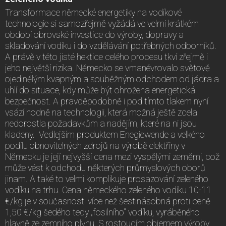
Transformace německé energetiky na vodíkové
technologie si samozřejmě vyžádá ve velmi krátkém
období obrovské investice do výroby, dopravy a
skladování vodíku i do vzdělávání potřebných odborníků.
A právě v této jisté hektice celého procesu tkví zřejmě i
jeho největší rizika. Německo se vmanévrovalo světově
ojedinělým kvapným a souběžným odchodem od jádra a
uhlí do situace, kdy může být ohrožena energetická
bezpečnost. A pravděpodobně i pod tímto tlakem nyní
vsází hodně na technologii, která možná ještě zcela
nedorostla požadavkům a nadějím, které na ni jsou
kladeny. Vedlejším produktem Enegiewende a velkého
podílu obnovitelných zdrojů na výrobě elektřiny v
Německu je její nejvyšší cena mezi vyspělými zeměmi, což
může vést k odchodu některých průmyslových oborů
jinam. A také to velmi komplikuje prosazování zeleného
vodíku na trhu. Cena německého zeleného vodíku 10-11
€/kg je v současnosti více než šestinásobná proti ceně
1,50 €/kg šedého tedy „fosilního“ vodíku, vyráběného
hlavně ze zemního plynu. S rostoucím objemem výroby