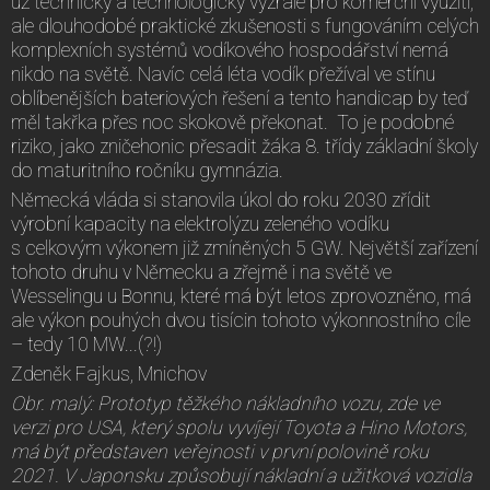
už technicky a technologicky vyzrálé pro komerční využití,
ale dlouhodobé praktické zkušenosti s fungováním celých
komplexních systémů vodíkového hospodářství nemá
nikdo na světě. Navíc celá léta vodík přežíval ve stínu
oblíbenějších bateriových řešení a tento handicap by teď
měl takřka přes noc skokově překonat. To je podobné
riziko, jako zničehonic přesadit žáka 8. třídy základní školy
do maturitního ročníku gymnázia.
Německá vláda si stanovila úkol do roku 2030 zřídit
výrobní kapacity na elektrolýzu zeleného vodíku
s celkovým výkonem již zmíněných 5 GW. Největší zařízení
tohoto druhu v Německu a zřejmě i na světě ve
Wesselingu u Bonnu, které má být letos zprovozněno, má
ale výkon pouhých dvou tisícin tohoto výkonnostního cíle
– tedy 10 MW...(?!)
Zdeněk Fajkus, Mnichov
Obr. malý: Prototyp těžkého nákladního vozu, zde ve
verzi pro USA, který spolu vyvíjejí Toyota a Hino Motors,
má být představen veřejnosti v první polovině roku
2021. V Japonsku způsobují nákladní a užitková vozidla