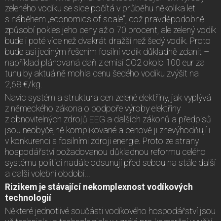
zeleného vodíku se sice počítá v průběhu několika let
s náběhem „economics of scale“, což pravděpodobně
způsobí pokles jeho ceny až o 70 procent, ale zelený vodík
bude i poté více než dvakrát dražší než šedý vodík. Proto
bude asi jediným řešením fosilní vodík důkladně zdanit –
například plánovaná daň z emisí CO2 okolo 100 eur za
tunu by aktuálně mohla cenu šedého vodíku zvýšit na
2,68 €/kg.
Navíc systém a struktura cen zelené elektřiny, jak vyplývá
z německého zákona o podpoře výroby elektřiny
z obnovitelných zdrojů EEG a dalších zákonů a předpisů
jsou neobyčejně komplikované a cenově ji znevýhodňují i
v konkurenci s fosilními zdroji energie. Proto ze strany
hospodářství požadovanou důkladnou reformu celého
systému politici nadále odsunují před sebou na stále další
a další volební období...
Rizikem je stávající nekomplexnost vodíkových
technologií
Některé jednotlivé součásti vodíkového hospodářství jsou