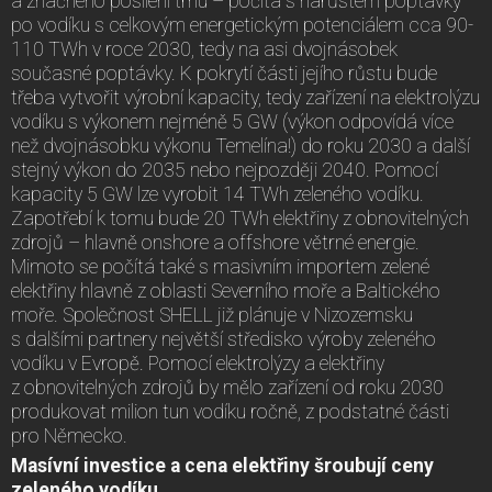
a značného posílení trhu – počítá s nárůstem poptávky
po vodíku s celkovým energetickým potenciálem cca 90-
110 TWh v roce 2030, tedy na asi dvojnásobek
současné poptávky. K pokrytí části jejího růstu bude
třeba vytvořit výrobní kapacity, tedy zařízení na elektrolýzu
vodíku s výkonem nejméně 5 GW (výkon odpovídá více
než dvojnásobku výkonu Temelína!) do roku 2030 a další
stejný výkon do 2035 nebo nejpozději 2040. Pomocí
kapacity 5 GW lze vyrobit 14 TWh zeleného vodíku.
Zapotřebí k tomu bude 20 TWh elektřiny z obnovitelných
zdrojů – hlavně onshore a offshore větrné energie.
Mimoto se počítá také s masivním importem zelené
elektřiny hlavně z oblasti Severního moře a Baltického
moře. Společnost SHELL již plánuje v Nizozemsku
s dalšími partnery největší středisko výroby zeleného
vodíku v Evropě. Pomocí elektrolýzy a elektřiny
z obnovitelných zdrojů by mělo zařízení od roku 2030
produkovat milion tun vodíku ročně, z podstatné části
pro Německo.
Masívní investice a cena elektřiny šroubují ceny
zeleného vodíku