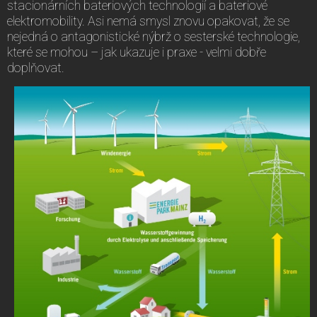
stacionárních bateriových technologií a bateriové
elektromobility. Asi nemá smysl znovu opakovat, že se
nejedná o antagonistické nýbrž o sesterské technologie,
které se mohou – jak ukazuje i praxe - velmi dobře
doplňovat.