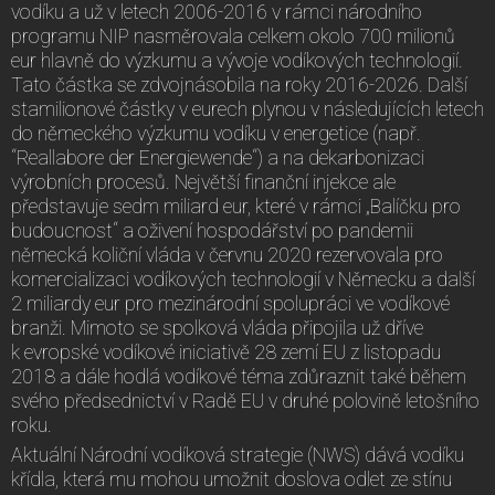
vodíku a už v letech 2006-2016 v rámci národního
programu NIP nasměrovala celkem okolo 700 milionů
eur hlavně do výzkumu a vývoje vodíkových technologií.
Tato částka se zdvojnásobila na roky 2016-2026. Další
stamilionové částky v eurech plynou v následujících letech
do německého výzkumu vodíku v energetice (např.
“Reallabore der Energiewende“) a na dekarbonizaci
výrobních procesů. Největší finanční injekce ale
představuje sedm miliard eur, které v rámci „Balíčku pro
budoucnost“ a oživení hospodářství po pandemii
německá količní vláda v červnu 2020 rezervovala pro
komercializaci vodíkových technologií v Německu a další
2 miliardy eur pro mezinárodní spolupráci ve vodíkové
branži. Mimoto se spolková vláda připojila už dříve
k evropské vodíkové iniciativě 28 zemí EU z listopadu
2018 a dále hodlá vodíkové téma zdůraznit také během
svého předsednictví v Radě EU v druhé polovině letošního
roku.
Aktuální Národní vodíková strategie (NWS) dává vodíku
křídla, která mu mohou umožnit doslova odlet ze stínu