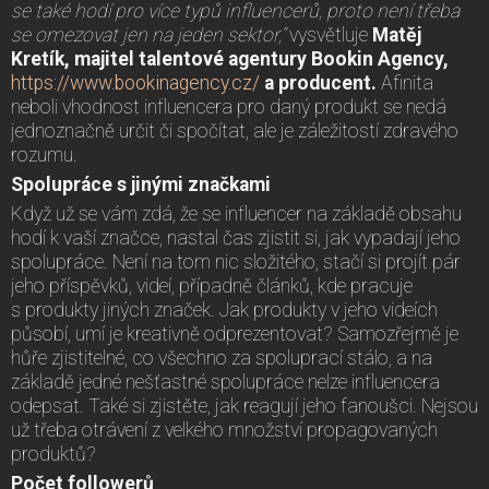
se také hodí pro více typů influencerů, proto není třeba
se omezovat jen na jeden sektor,“
vysvětluje
Matěj
Kretík, majitel talentové agentury Bookin Agency,
https://www.bookinagency.cz/
a producent.
Afinita
neboli vhodnost influencera pro daný produkt se nedá
jednoznačně určit či spočítat, ale je záležitostí zdravého
rozumu.
Spolupráce s jinými značkami
Když už se vám zdá, že se influencer na základě obsahu
hodí k vaší značce, nastal čas zjistit si, jak vypadají jeho
spolupráce. Není na tom nic složitého, stačí si projít pár
jeho příspěvků, videí, případně článků, kde pracuje
s produkty jiných značek. Jak produkty v jeho videích
působí, umí je kreativně odprezentovat? Samozřejmě je
hůře zjistitelné, co všechno za spoluprací stálo, a na
základě jedné nešťastné spolupráce nelze influencera
odepsat. Také si zjistěte, jak reagují jeho fanoušci. Nejsou
už třeba otrávení z velkého množství propagovaných
produktů?
Počet followerů