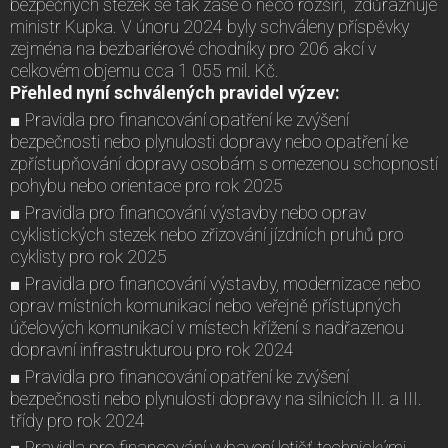
bezpečných stezek se tak zase o něco rozšíří,“ zdůrazňuje
ministr Kupka. V únoru 2024 byly schváleny příspěvky
zejména na bezbariérové chodníky pro 206 akcí v
celkovém objemu cca 1 055 mil. Kč.
Přehled nyní schválených pravidel výzev:
■ Pravidla pro financování opatření ke zvýšení
bezpečnosti nebo plynulosti dopravy nebo opatření ke
zpřístupňování dopravy osobám s omezenou schopností
pohybu nebo orientace pro rok 2025
■ Pravidla pro financování výstavby nebo oprav
cyklistických stezek nebo zřizování jízdních pruhů pro
cyklisty pro rok 2025
■ Pravidla pro financování výstavby, modernizace nebo
oprav místních komunikací nebo veřejně přístupných
účelových komunikací v místech křížení s nadřazenou
dopravní infrastrukturou pro rok 2024
■ Pravidla pro financování opatření ke zvýšení
bezpečnosti nebo plynulosti dopravy na silnicích II. a III.
třídy pro rok 2024
■ Pravidla pro financování vybavení letišť technickými