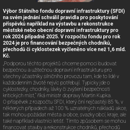
Výbor Státního fondu dopravní infrastruktury (SFDI)
na svém jednání schválil pravidla pro poskytování
příspěvků například na výstavbu a rekonstrukce
městské nebo obecní dopravní infrastruktury pro
rok 2024 případně 2025. V rozpočtu fondu pro rok
2024 je pro financování bezpečných chodníků,
přechodů či cyklostezek vyčleněno více než 1,6 mld.
Kč.
„Podporou těchto projektů chceme pomoci budovat
bezpečnou a užitečnou dopravní infrastrukturu pro
všechny účastníky silničního provozu tam, kde to lidé v
každodenním životě nejvíc potřebují. Typicky jde o
cyklostezky, chodníky, lávky či zvýšení bezpečnosti
kritických míst,“ říká ministr dopravy Martin Kupka.
O příspěvek z rozpočtu SFDI, který činí nejčastěji 85 %, v
některých případech až 100 % uznatelných nákladů akce,
tak mohou požádat města a obce, svazky obcí, kraje, ale
také například vlastníci letišť. Tímto způsobem se mohou
financovat stavby a rekonstrukce chodníků, přechodů