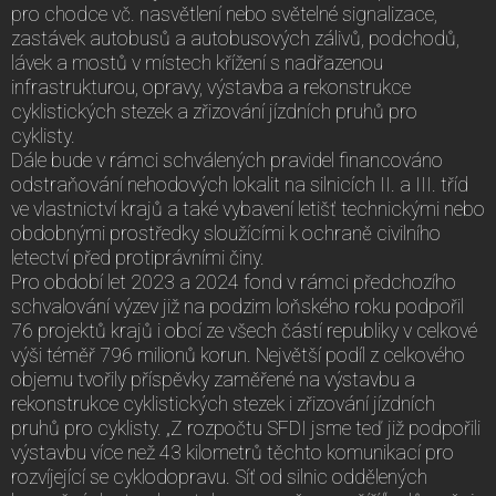
pro chodce vč. nasvětlení nebo světelné signalizace,
zastávek autobusů a autobusových zálivů, podchodů,
lávek a mostů v místech křížení s nadřazenou
infrastrukturou, opravy, výstavba a rekonstrukce
cyklistických stezek a zřizování jízdních pruhů pro
cyklisty.
Dále bude v rámci schválených pravidel financováno
odstraňování nehodových lokalit na silnicích II. a III. tříd
ve vlastnictví krajů a také vybavení letišť technickými nebo
obdobnými prostředky sloužícími k ochraně civilního
letectví před protiprávními činy.
Pro období let 2023 a 2024 fond v rámci předchozího
schvalování výzev již na podzim loňského roku podpořil
76 projektů krajů i obcí ze všech částí republiky v celkové
výši téměř 796 milionů korun. Největší podíl z celkového
objemu tvořily příspěvky zaměřené na výstavbu a
rekonstrukce cyklistických stezek i zřizování jízdních
pruhů pro cyklisty. „Z rozpočtu SFDI jsme teď již podpořili
výstavbu více než 43 kilometrů těchto komunikací pro
rozvíjející se cyklodopravu. Síť od silnic oddělených