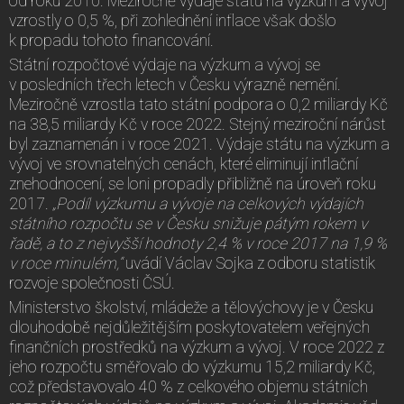
od roku 2010. Meziročně výdaje státu na výzkum a vývoj
vzrostly o 0,5 %, při zohlednění inflace však došlo
k propadu tohoto financování.
Státní rozpočtové výdaje na výzkum a vývoj se
v posledních třech letech v Česku výrazně nemění.
Meziročně vzrostla tato státní podpora o 0,2 miliardy Kč
na 38,5 miliardy Kč v roce 2022. Stejný meziroční nárůst
byl zaznamenán i v roce 2021. Výdaje státu na výzkum a
vývoj ve srovnatelných cenách, které eliminují inflační
znehodnocení, se loni propadly přibližně na úroveň roku
2017.
„Podíl výzkumu a vývoje na celkových výdajích
státního rozpočtu se v Česku snižuje pátým rokem v
řadě, a to z nejvyšší hodnoty 2,4 % v roce 2017 na 1,9 %
v roce minulém,“
uvádí Václav Sojka z odboru statistik
rozvoje společnosti ČSÚ.
Ministerstvo školství, mládeže a tělovýchovy je v Česku
dlouhodobě nejdůležitějším poskytovatelem veřejných
finančních prostředků na výzkum a vývoj. V roce 2022 z
jeho rozpočtu směřovalo do výzkumu 15,2 miliardy Kč,
což představovalo 40 % z celkového objemu státních