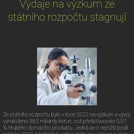
Výdaje na výzkum ze
státního rozpočtu stagnují
Ze státního rozpočtu bylo v roce 2022 na výzkum a vývoj
vynaloženo 38,5 miliardy korun, což představovalo 0,57
% hrubého domácího produktu. Jedná se o nejnižší podíl