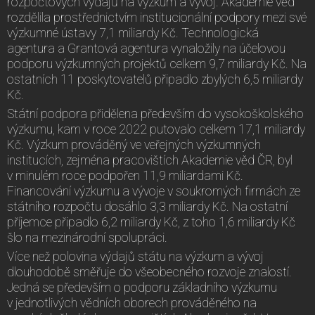
rozpočtových výdajů na výzkum a vývoj. Akademie věd
rozdělila prostřednictvím institucionální podpory mezi své
výzkumné ústavy 7,1 miliardy Kč. Technologická
agentura a Grantová agentura vynaložily na účelovou
podporu výzkumných projektů celkem 9,7 miliardy Kč. Na
ostatních 11 poskytovatelů připadlo zbylých 6,5 miliardy
Kč.
Státní podpora přidělena především do vysokoškolského
výzkumu, kam v roce 2022 putovalo celkem 17,1 miliardy
Kč. Výzkum prováděný ve veřejných výzkumných
institucích, zejména pracovištích Akademie věd ČR, byl
v minulém roce podpořen 11,9 miliardami Kč.
Financování výzkumu a vývoje v soukromých firmách ze
státního rozpočtu dosáhlo 3,3 miliardy Kč. Na ostatní
příjemce připadlo 6,2 miliardy Kč, z toho 1,6 miliardy Kč
šlo na mezinárodní spolupráci.
Více než polovina výdajů státu na výzkum a vývoj
dlouhodobě směřuje do všeobecného rozvoje znalostí.
Jedná se především o podporu základního výzkumu
v jednotlivých vědních oborech prováděného na