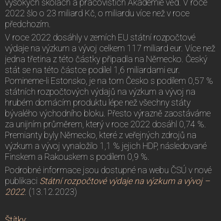
vysokých školách a pracovištích Akademie věd. V roce
2022 šlo o 23 miliard Kč, o miliardu více než v roce
předchozím.
V roce 2022 dosáhly v zemích EU státní rozpočtové
výdaje na výzkum a vývoj celkem 117 miliard eur. Více než
jedna třetina z této částky připadla na Německo. Český
stát se na této částce podílel 1,6 miliardami eur.
Pomineme-li Estonsko, je na tom Česko s podílem 0,57 %
státních rozpočtových výdajů na výzkum a vývoj na
hrubém domácím produktu lépe než všechny státy
bývalého východního bloku. Přesto výrazně zaostáváme
za unijním průměrem, který v roce 2022 dosáhl 0,74 %.
Premianty byly Německo, které z veřejných zdrojů na
výzkum a vývoj vynaložilo 1,1 % jejich HDP, následované
Finskem a Rakouskem s podílem 0,9 %.
Podrobné informace jsou dostupné na webu ČSÚ v nové
publikaci
Státní rozpočtové výdaje na výzkum a vývoj –
2022
. (13.12.2023)
Štítky
: