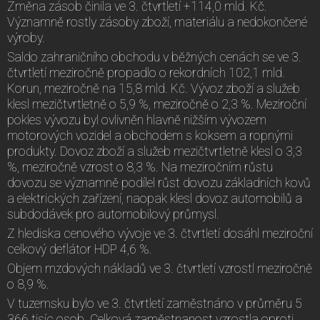
Změna zásob činila ve 3. čtvrtletí +114,0 mld. Kč.
Významně rostly zásoby zboží, materiálu a nedokončené
výroby.
Saldo zahraničního obchodu v běžných cenách se ve 3.
čtvrtletí meziročně propadlo o rekordních 102,1 mld.
Korun, meziročně na 15,8 mld. Kč. Vývoz zboží a služeb
klesl mezičtvrtletně o 5,9 %, meziročně o 2,3 %. Meziroční
pokles vývozu byl ovlivněn hlavně nižším vývozem
motorových vozidel a obchodem s koksem a ropnými
produkty. Dovoz zboží a služeb mezičtvrtletně klesl o 3,3
%, meziročně vzrost o 8,3 %. Na meziročním růstu
dovozu se významně podílel růst dovozu základních kovů
a elektrických zařízení, naopak klesl dovoz automobilů a
subdodávek pro automobilový průmysl.
Z hlediska cenového vývoje ve 3. čtvrtletí dosáhl meziroční
celkový deflátor HDP 4,6 %.
Objem mzdových nákladů ve 3. čtvrtletí vzrostl meziročně
o 8,9 %.
V tuzemsku bylo ve 3. čtvrtletí zaměstnáno v průměru 5
366 tisíc osob. Celková zaměstnanost vzrostla oproti