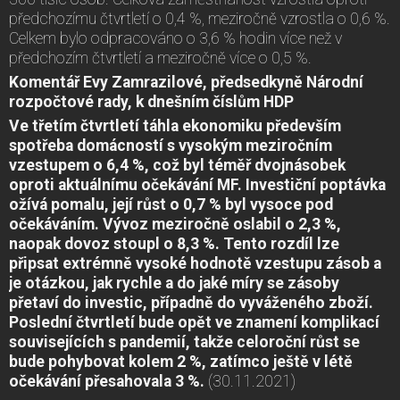
předchozímu čtvrtletí o 0,4 %, meziročně vzrostla o 0,6 %.
Celkem bylo odpracováno o 3,6 % hodin více než v
předchozím čtvrtletí a meziročně více o 0,5 %.
Komentář Evy Zamrazilové, předsedkyně Národní
rozpočtové rady, k dnešním číslům HDP
V
e t
ř
et
í
m
č
tvrtlet
í
t
á
hla
ekonomiku p
ř
edev
ší
m
spot
ř
eba dom
á
cnost
í
s
vysok
ý
m meziro
č
n
í
m
vzestupem o 6,4 %, co
ž
byl t
é
m
ěř
dvojn
á
sobek
oproti aktu
á
ln
í
mu o
č
ek
á
v
á
n
í
MF. Investi
č
n
í
popt
á
vka
o
ží
v
á
pomalu, jej
í
r
ů
st o 0,7 % byl vysoce pod
o
č
ek
á
v
á
n
í
m. V
ý
voz meziro
č
n
ě
oslabil o 2,3 %,
naopak dovoz stoupl o 8,3 %. Tento rozd
í
l lze
p
ř
ipsat extr
é
mn
ě
vysok
é
hodnot
ě
vzestupu z
á
sob a
je ot
á
zkou, jak rychle a do jak
é
m
í
ry se z
á
soby
p
ř
etav
í
do investic, p
ří
padn
ě
do vyv
áž
en
é
ho zbo
ží
.
Posledn
í
č
tvrtlet
í
bude op
ě
t ve znamen
í
komplikac
í
souvisej
í
c
í
ch s
pandemi
í
, tak
ž
e celoro
č
n
í
r
ů
st se
bude pohybovat kolem 2 %, zat
í
mco je
š
t
ě
v
l
é
t
ě
o
č
ek
á
v
á
n
í
p
ř
esahovala 3 %
.
(30.11.2021)