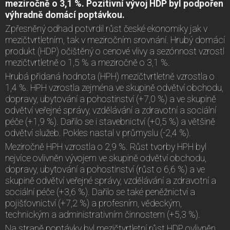
meziročně o 3,1 %. Pozitivní vývoj HDP byl podpořen
výhradně domácí poptávkou.
Zpřesněný odhad potvrdil růst české ekonomiky jak v
mezičtvrtletním, tak v meziročním srovnání. Hrubý domácí
produkt (HDP) očištěný o cenové vlivy a sezónnost vzrostl
mezičtvrtletně o 1,5 % a meziročně o 3,1 %.
Hrubá přidaná hodnota (HPH) mezičtvrtletně vzrostla o
1,4 %. HPH vzrostla zejména ve skupině odvětví obchodu,
dopravy, ubytování a pohostinství (+7,0 %) a ve skupině
odvětví veřejné správy, vzdělávání a zdravotní a sociální
péče (+1,9 %). Dařilo se i stavebnictví (+0,5 %) a většině
odvětví služeb. Pokles nastal v průmyslu (-2,4 %).
Meziročně HPH vzrostla o 2,9 %. Růst tvorby HPH byl
nejvíce ovlivněn vývojem ve skupině odvětví obchodu,
dopravy, ubytování a pohostinství (růst o 6,6 %) a ve
skupině odvětví veřejné správy, vzdělávání a zdravotní a
sociální péče (+3,6 %). Dařilo se také peněžnictví a
pojišťovnictví (+7,2 %) a profesním, vědeckým,
technickým a administrativním činnostem (+5,3 %).
Na straně poptávky byl mezičtvrtletní růst HDP ovlivněn