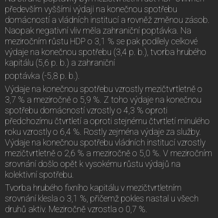
především vyššími výdaji na konečnou spotřebu
domácností a vládních institucí a rovněž změnou zásob.
Naopak negativní vliv měla zahraniční poptávka. Na
meziročním růstu HDP o 3,1 % se pak podílely celkové
výdaje na konečnou spotřebu (3,4 p. b.), tvorba hrubého
kapitálu (5,6 p. b.) a zahraniční
poptávka (-5,8 p. b.).
Výdaje na konečnou spotřebu vzrostly mezičtvrtletně o
3,7 % a meziročně o 5,9 %. Z toho výdaje na konečnou
spotřebu domácností vzrostly o 4,3 % oproti
předchozímu čtvrtletí a oproti stejnému čtvrtletí minulého
roku vzrostly o 6,4 %. Rostly zejména výdaje za služby.
Výdaje na konečnou spotřebu vládních institucí vzrostly
mezičtvrtletně o 2,6 % a meziročně o 5,0 %. V meziročním
srovnání došlo opět k vysokému růstu výdajů na
kolektivní spotřebu.
Tvorba hrubého fixního kapitálu v mezičtvrtletním
srovnání klesla o 3,1 %, přičemž pokles nastal u všech
druhů aktiv. Meziročně vzrostla o 0,7 %.