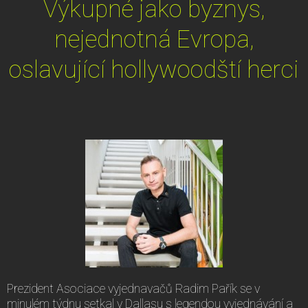
Výkupné jako byznys,
nejednotná Evropa,
oslavující hollywoodští herci
Prezident Asociace vyjednavačů Radim Pařík se v
minulém týdnu setkal v Dallasu s legendou vyjednávání a