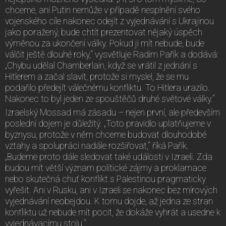
chceme, ani Putin nemůže v případě nesplnění svého
vojenského cíle nakonec odejít z vyjednávání s Ukrajinou
jako poražený, bude chtít prezentovat nějaký úspěch
výměnou za ukončení války. Pokud ji mít nebude, bude
válčit ještě dlouhé roky,“ vysvětluje Radim Pařík a dodává:
„Chybu udělal Chamberlain, když se vrátil z jednání s
Hitlerem a začal slavit, protože si myslel, že se mu
podařilo předejít válečnému konfliktu. To Hitlera urazilo.
Nakonec to byl jeden ze spouštěčů druhé světové války.“
Izraelský Mossad má zásadu – nejen první, ale především
poslední dojem je důležitý. „Toto pravidlo uplatňujeme v
byznysu, protože v něm chceme budovat dlouhodobé
vztahy a spolupráci nadále rozšiřovat,“ říká Pařík.
„Budeme proto dále sledovat také události v Izraeli. Zda
budou mít větší význam politické zájmy a proklamace
nebo skutečná chuť konflikt s Palestinou pragmaticky
vyřešit. Ani v Rusku, ani v Izraeli se nakonec bez mírových
vyjednávání neobejdou. K tomu dojde, až jedna ze stran
konfliktu už nebude mít pocit, že dokáže vyhrát a usedne k
vyjednávacímu stolu.“