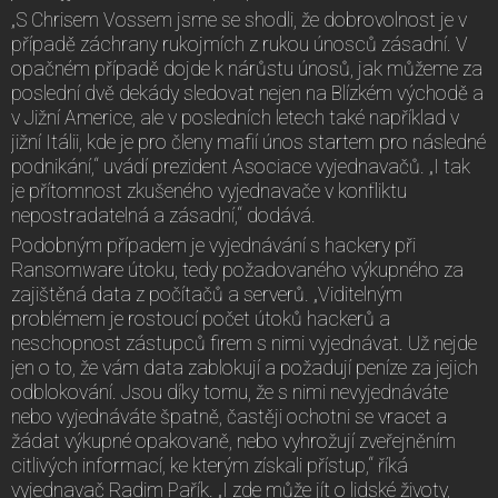
„S Chrisem Vossem jsme se shodli, že dobrovolnost je v
případě záchrany rukojmích z rukou únosců zásadní. V
opačném případě dojde k nárůstu únosů, jak můžeme za
poslední dvě dekády sledovat nejen na Blízkém východě a
v Jižní Americe, ale v posledních letech také například v
jižní Itálii, kde je pro členy mafií únos startem pro následné
podnikání,“ uvádí prezident Asociace vyjednavačů. „I tak
je přítomnost zkušeného vyjednavače v konfliktu
nepostradatelná a zásadní,“ dodává.
Podobným případem je vyjednávání s hackery při
Ransomware útoku, tedy požadovaného výkupného za
zajištěná data z počítačů a serverů. „Viditelným
problémem je rostoucí počet útoků hackerů a
neschopnost zástupců firem s nimi vyjednávat. Už nejde
jen o to, že vám data zablokují a požadují peníze za jejich
odblokování. Jsou díky tomu, že s nimi nevyjednáváte
nebo vyjednáváte špatně, častěji ochotni se vracet a
žádat výkupné opakovaně, nebo vyhrožují zveřejněním
citlivých informací, ke kterým získali přístup,“ říká
vyjednavač Radim Pařík. „I zde může jít o lidské životy,