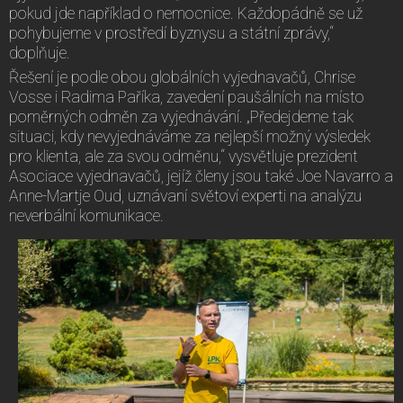
pokud jde například o nemocnice. Každopádně se už
pohybujeme v prostředí byznysu a státní zprávy,“
doplňuje.
Řešení je podle obou globálních vyjednavačů, Chrise
Vosse i Radima Paříka, zavedení paušálních na místo
poměrných odměn za vyjednávání. „Předejdeme tak
situaci, kdy nevyjednáváme za nejlepší možný výsledek
pro klienta, ale za svou odměnu,“ vysvětluje prezident
Asociace vyjednavačů, jejíž členy jsou také Joe Navarro a
Anne-Martje Oud, uznávaní světoví experti na analýzu
neverbální komunikace.