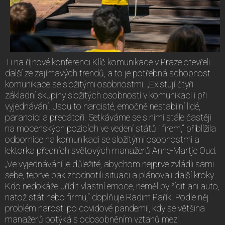
Ti na říjnové konferenci Klíč komunikace v Praze otevřeli
další ze zajímavých trendů, a to je potřebná schopnost
komunikace se složitými osobnostmi. „Existují čtyři
základní skupiny složitých osobností v komunikaci i při
vyjednávání. Jsou to narcisté, emočně nestabilní lidé,
paranoici a predátoři. Setkáváme se s nimi stále častěji
na mocenských pozicích ve vedení států i firem,“ přiblížila
odbornice na komunikaci se složitými osobnostmi a
lektorka předních světových manažerů Anne-Martje Oud.
„Ve vyjednávání je důležité, abychom nejprve zvládli sami
sebe, teprve pak zhodnotili situaci a plánovali další kroky.
Kdo nedokáže uřídit vlastní emoce, neměl by řídit ani auto,
natož stát nebo firmu,“ doplňuje Radim Pařík. Podle něj
problém narostl po covidové pandemii, kdy se většina
manažerů potýká s odosobněním vztahů mezi