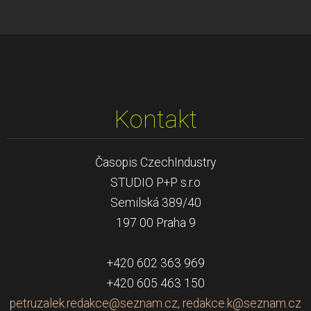
Kontakt
Časopis CzechIndustry
STUDIO P+P s.r.o
Semilská 389/40
197 00 Praha 9
+420 602 363 969
+420 605 463 150
petruzalek.redakce@seznam.cz, redakce.k@seznam.cz