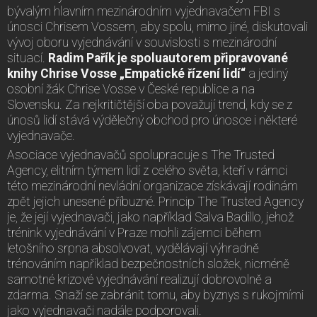
bývalým hlavním mezinárodním vyjednavačem FBI s
únosci Chrisem Vossem, aby spolu, mimo jiné, diskutovali
vývoj oboru vyjednávání v souvislosti s mezinárodní
situací.
Radim Pařík je spoluautorem připravované
knihy Chrise Vosse „Empatické řízení lidí“
a jediný
osobní žák Chrise Vosse v České republice a na
Slovensku. Za nejkritičtější oba považují trend, kdy se z
únosů lidí stává výdělečný obchod pro únosce i některé
vyjednavače.
Asociace vyjednavačů spolupracuje s The Trusted
Agency, elitním týmem lidí z celého světa, kteří v rámci
této mezinárodní nevládní organizace získávají rodinám
zpět jejich unesené příbuzné. Princip The Trusted Agency
je, že její vyjednavači, jako například Salva Badillo, jehož
trénink vyjednávání v Praze mohli zájemci během
letošního srpna absolvovat, vydělávají výhradně
trénováním například bezpečnostních složek, nicméně
samotné krizové vyjednávání realizují dobrovolně a
zdarma. Snaží se zabránit tomu, aby byznys s rukojmími
jako vyjednavači nadále podporovali.