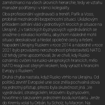
zaměstnanci na všech úrovních hierarchie, tedy ve vztahu
manažer podřízený i v rámci kolegiality.
Oba profesionální vyjednavači a trenéři, Pařík a Voss,
probírali mezinárodní bezpečnostní situaci. Ukázkovým
příkladem selhání vlád v jednotlivých krocích je situace na
Ukrajině. „I v taktických byznysových vyjednáváních se
snažíme o eskalaci konfliktu, abychom následně mohli
situaci deeskalovat a hledat společné cesty a řešení.
Napadení Ukrajiny Ruskem v roce 2014 a následně v roce
2021 bylo provázeno nerozhodností představitelů NATO.
Už tehdy jsme upozorňovali, že ve chvíli, kdy Rusko
oznámilo cvičení na rusko-ukrajinských hranicích, mělo
NATO reagovat stejným krokem, tedy vyrazit k hranicím
Evropy s Ruskem.“
Druhá chyba nastala, když Rusko vtrhlo na Ukrajinu. Od
politiků zevnitř Evropské unie sice zněla pochvalná slova
na jednotný přístup, přesto byla skutečnost jiná. „Ve
vyjednávání, strategickém, krizovém i byznysovém,
hovoříme o takzvaném jednotném bodu kontaktu. Jenže
do Kremlu volal tu Orbán, tu Scholz, tu Macron. Na