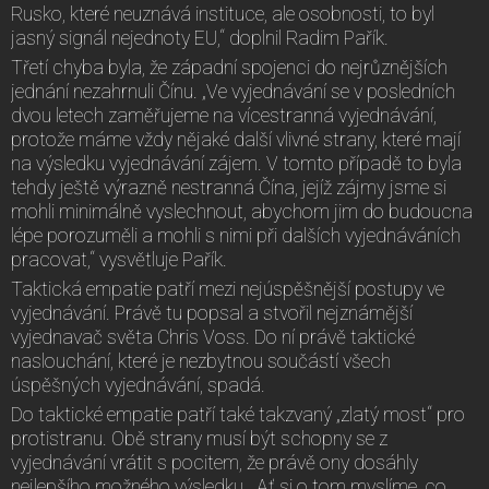
Rusko, které neuznává instituce, ale osobnosti, to byl
jasný signál nejednoty EU,“ doplnil Radim Pařík.
Třetí chyba byla, že západní spojenci do nejrůznějších
jednání nezahrnuli Čínu. „Ve vyjednávání se v posledních
dvou letech zaměřujeme na vícestranná vyjednávání,
protože máme vždy nějaké další vlivné strany, které mají
na výsledku vyjednávání zájem. V tomto případě to byla
tehdy ještě výrazně nestranná Čína, jejíž zájmy jsme si
mohli minimálně vyslechnout, abychom jim do budoucna
lépe porozuměli a mohli s nimi při dalších vyjednáváních
pracovat,“ vysvětluje Pařík.
Taktická empatie patří mezi nejúspěšnější postupy ve
vyjednávání. Právě tu popsal a stvořil nejznámější
vyjednavač světa Chris Voss. Do ní právě taktické
naslouchání, které je nezbytnou součástí všech
úspěšných vyjednávání, spadá.
Do taktické empatie patří také takzvaný „zlatý most“ pro
protistranu. Obě strany musí být schopny se z
vyjednávání vrátit s pocitem, že právě ony dosáhly
nejlepšího možného výsledku. „Ať si o tom myslíme, co