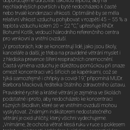
doporučujeme udržovat takovou teplotu, aby na
nejchladnějších površích v bytě nedocházelo k časté
nebo trvalé kondenzaci vlhkosti. Optimálně by se měla
relativní vlhkost vzduchu pohybovat v rozpětí 45 – 55 % a
teplota vzduchu kolem 20 – 22 °C,“ upřesňuje RNDr.
Bohumil Kotlík, vedoucí Národního referenčního centra
pro venkovní a vnitřní ovzduší.
„V prostorách, kde se koncentrují lidé, jako jsou školy,
kanceláře a další, je třeba na pravidelné větrání myslet i
z hlediska prevence šíření respiračních onemocnění.
Častá výměna vzduchu je důležitou pomůckou při snaze
omezit koncentraci virů šířících se kapénkami, což se
týká samozřejmě i chřipky a covid-19,“ připomíná MUDr.
Barbora Macková, ředitelka Státního zdravotního ústavu.
Pravidelné rychlé a krátké větrání je zejména ve školách
podstatné i proto, aby nedocházelo ke koncentraci
různých škodlivin, které se ve vnitřním ovzduší mohou
vyskytovat. Známým indikátorem nedostatečného
větrání je oxid uhličitý, který všichni vydechujeme.
„Vnímáme, že ochota větrat klesá ruku v ruce s poklesem