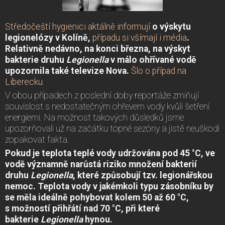
Středočeští hygienici aktálně informují
o výskytu
legionelózy v Kolíně,
případu si všímají i média
.
Relativně nedávno, na konci března, na výskyt
bakterie druhu
Legionella
v málo ohřívané vodě
upozornila také televize Nova.
Šlo o případ na
Liberecku.
V obou případech z poslední doby reportáže zmiňují
souvislost s nedostatečným ohřevem vody kvůli šetření
energiemi. Na možnost takových důsledků jsme
upozorňovali už na začátku topné sezóny a jistě neuškodí
zopakovat fakta.
Pokud je teplota teplé vody udržována pod 45 °C, ve
vodě významně narůstá riziko množení bakterií
druhu
Legionella
, které způsobují tzv. legionářskou
nemoc. Teplota vody v jakémkoli typu zásobníku by
se měla ideálně pohybovat kolem 50 až 60 °C,
s možností přihřátí nad 70 °C, při které
bakterie
Legionella
hynou.