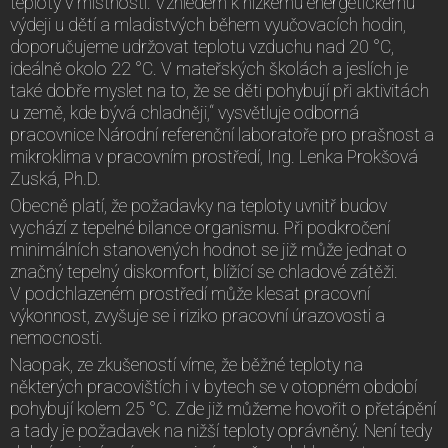
teploty v místnosti. Vzhledem k nízkému energetickému
výdeji u dětí a mladistvých během vyučovacích hodin,
doporučujeme udržovat teplotu vzduchu nad 20 °C,
ideálně okolo 22 °C. V mateřských školách a jeslích je
také dobře myslet na to, že se děti pohybují při aktivitách
u země, kde bývá chladněji,“ vysvětluje odborná
pracovnice Národní referenční laboratoře pro prašnost a
mikroklima v pracovním prostředí, Ing. Lenka Prokšová
Zuská, Ph.D.
Obecně platí, že požadavky na teploty uvnitř budov
vychází z tepelné bilance organismu. Při podkročení
minimálních stanovených hodnot se již může jednat o
značný tepelný diskomfort, blížící se chladové zátěži.
V podchlazeném prostředí může klesat pracovní
výkonnost, zvyšuje se i riziko pracovní úrazovosti a
nemocnosti.
Naopak, ze zkušeností víme, že běžné teploty na
některých pracovištích i v bytech se v otopném období
pohybují kolem 25 °C. Zde již můžeme hovořit o přetápění
a tady je požadavek na nižší teploty oprávněný. Není tedy