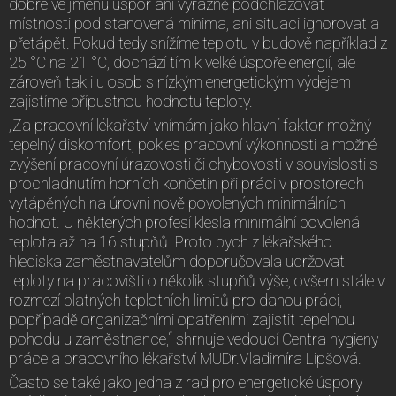
dobré ve jménu úspor ani výrazně podchlazovat
místnosti pod stanovená minima, ani situaci ignorovat a
přetápět. Pokud tedy snížíme teplotu v budově například z
25 °C na 21 °C, dochází tím k velké úspoře energií, ale
zároveň tak i u osob s nízkým energetickým výdejem
zajistíme přípustnou hodnotu teploty.
„Za pracovní lékařství vnímám jako hlavní faktor možný
tepelný diskomfort, pokles pracovní výkonnosti a možné
zvýšení pracovní úrazovosti či chybovosti v souvislosti s
prochladnutím horních končetin při práci v prostorech
vytápěných na úrovni nově povolených minimálních
hodnot. U některých profesí klesla minimální povolená
teplota až na 16 stupňů. Proto bych z lékařského
hlediska zaměstnavatelům doporučovala udržovat
teploty na pracovišti o několik stupňů výše, ovšem stále v
rozmezí platných teplotních limitů pro danou práci,
popřípadě organizačními opatřeními zajistit tepelnou
pohodu u zaměstnance,“ shrnuje vedoucí Centra hygieny
práce a pracovního lékařství MUDr.Vladimíra Lipšová.
Často se také jako jedna z rad pro energetické úspory