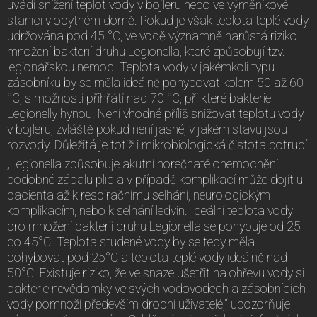
uvádí snížení teplot vody v bojleru nebo ve výměníkové
stanici v obytném domě. Pokud je však teplota teplé vody
udržována pod 45 °C, ve vodě významně narůstá riziko
množení bakterií druhu Legionella, které způsobují tzv.
legionářskou nemoc. Teplota vody v jakémkoli typu
zásobníku by se měla ideálně pohybovat kolem 50 až 60
°C, s možností přihřátí nad 70 °C, při které bakterie
Legionelly hynou. Není vhodné příliš snižovat teplotu vody
v bojleru, zvláště pokud není jasné, v jakém stavu jsou
rozvody. Důležitá je totiž i mikrobiologická čistota potrubí.
„Legionella způsobuje akutní horečnaté onemocnění
podobné zápalu plic a v případě komplikací může dojít u
pacienta až k respiračnímu selhání, neurologickým
komplikacím, nebo k selhání ledvin. Ideální teplota vody
pro množení bakterií druhu Legionella se pohybuje od 25
do 45°C. Teplota studené vody by se tedy měla
pohybovat pod 25°C a teplota teplé vody ideálně nad
50°C. Existuje riziko, že ve snaze ušetřit na ohřevu vody si
bakterie nevědomky ve svých vodovodech a zásobnících
vody pomnoží především drobní uživatelé,“ upozorňuje