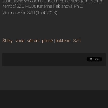
zástupkyně vedoucího Oddělení epidemiologie infekčních
nemocí SZÚ MUDr. Kateřina Fabiánová, Ph.D.
Více na webu SZÚ (15.4.2023)
Štítky
:
voda
|
větrání
|
plísně
|
bakterie
|
SZÚ