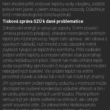
Není vhodné příliš snižovat teplotu vody v bojleru, zvláště
pokud není jasné, v jakém stavu jsou rozvody. Důležitá je
totiž i mikrobiologická čistota potrubí.
Tisková zpráva SZÚ k dané problematice
Zdražování energií si vynucuje úspory. S nimi souvisí i
změna právních předpisů ohledně minimálních vnitřních
teplot pro různé provozy. Nejen tato úprava, ale i obava z
vysokých nákladů, nutí mnohé z nás zásadně měnit
zvyklosti týkající se teplotního komfortu. Příliš radikální
snížení vnitřní teploty a omezení větrání však pomáhají
vzniku nežádoucích plísní. Stejně tak málo ohřátá teplá
voda na potřeby sprchování či koupání nahrává množení
nebezpečných bakterií. Vliv snížení teplot na vnitřní
prostředí staveb a zdraví lidí v nich tak může být značný.
„Při významném snížení teploty vzduchu v místnosti může
docházet ke zvýšené kondenzaci vzdušné vlhkosti a tím i
ke vzniku plísní na stěnách uvnitř budov. Plísně přitom
nemusí být jen dobře viditelné na stěnách, ale i skryté
uvnitř souvrství stěn. Ze zdravotního hlediska proto