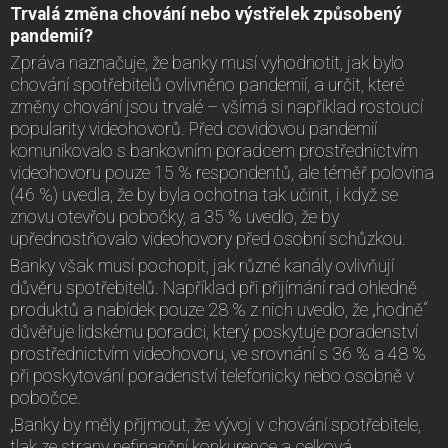
Trvalá změna chování nebo výstřelek způsobený
pandemií?
Zpráva naznačuje, že banky musí vyhodnotit, jak bylo
chování spotřebitelů ovlivněno pandemií, a určit, které
změny chování jsou trvalé – všímá si například rostoucí
popularity videohovorů. Před covidovou pandemií
komunikovalo s bankovním poradcem prostřednictvím
videohovoru pouze 15 % respondentů, ale téměř polovina
(46 %) uvedla, že by byla ochotna tak učinit, i když se
znovu otevřou pobočky, a 35 % uvedlo, že by
upřednostňovalo videohovory před osobní schůzkou.
Banky však musí pochopit, jak různé kanály ovlivňují
důvěru spotřebitelů. Například při přijímání rad ohledně
produktů a nabídek pouze 28 % z nich uvedlo, že „hodně“
důvěřuje lidskému poradci, který poskytuje poradenství
prostřednictvím videohovoru, ve srovnání s 36 % a 48 %
při poskytování poradenství telefonicky nebo osobně v
pobočce.
„Banky by měly přijmout, že vývoj v chování spotřebitele,
tlak ze strany nefinanční konkurence a celková