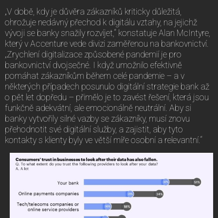
„V době, kdy je důvěra zákazníků kriticky důležitá,
ohrožuje nedávný přechod k digitálu vztahy, na jejichž
vývoji se banky snažily rozvíjet,“ konstatuje Alan McIntyre,
který v Accenture vede divizi zaměřenou na bankovnictví.
„Zrychlení digitalizace způsobené pandemií je pro
bankovnictví dvojsečné. I když umožnilo efektivně
pomáhat zákazníkům během celé pandemie – a v
některých případech posunulo digitální strategie bank až
o pět let dopředu – přimělo je to zavést řešení, která jsou
funkčně adekvátní, ale emocionálně neutrální. Aby si
banky vytvořily silné vazby se zákazníky, musí znovu
přehodnotit své digitální služby, a zajistit, aby tyto
kontakty s klienty byly ve větší míře osobní a relevantní.“