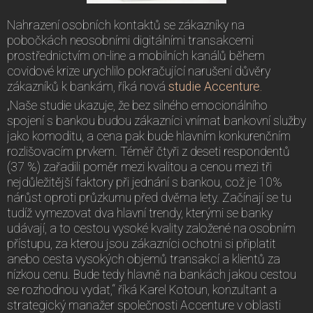
Nahrazení osobních kontaktů se zákazníky na
pobočkách neosobními digitálními transakcemi
prostřednictvím on-line a mobilních kanálů během
covidové krize urychlilo pokračující narušení důvěry
zákazníků k bankám, říká nová
studie Accenture.
„Naše studie ukazuje, že bez silného emocionálního
spojení s bankou budou zákazníci vnímat bankovní služby
jako komoditu, a cena pak bude hlavním konkurenčním
rozlišovacím prvkem. Téměř čtyři z deseti respondentů
(37 %) zařadili poměr mezi kvalitou a cenou mezi tři
nejdůležitější faktory při jednání s bankou, což je 10%
nárůst oproti průzkumu před dvěma lety. Začínají se tu
tudíž vymezovat dva hlavní trendy, kterými se banky
udávají, a to cestou vysoké kvality založené na osobním
přístupu, za kterou jsou zákazníci ochotni si připlatit
anebo cesta vysokých objemů transakcí a klientů za
nízkou cenu. Bude tedy hlavně na bankách jakou cestou
se rozhodnou vydat,“ říká Karel Kotoun, konzultant a
strategický manažer společnosti Accenture v oblasti