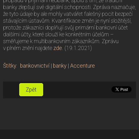
propadu v přijímání neobank, spolu s tím, že tradiční
banky zlepšují své digitální schopnosti. Zpráva naznačuje,
že tyto údaje by ale mohly vatvářet falešný pocit bezpečí
stávajícím ústavům. Kvantifikace změn je nyní složitější,
protože zákazníci doplňují svůj primární bankovní účet
dalšími účty, které slouží ke konkrétním účelům –
směřujeme k multibankovním zákazníkům. Zprávu
v plném znění najdete
zde
. (19.1.2021)
Štítky
:
bankovnictví
|
banky
|
Accenture
Zpět