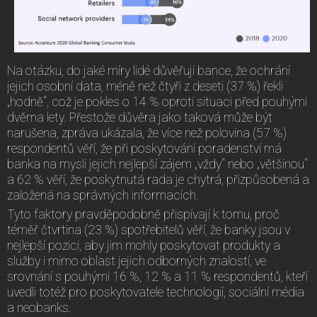
Na otázku, do jaké míry lidé důvěřují bance, že ochrání
jejich osobní data, méně než čtyři z deseti (37 %) řekli
„hodně“, což je pokles o 14 % oproti situaci před pouhými
dvěma lety. Přestože důvěra jako taková může být
narušena, zpráva ukázala, že více než polovina (57 %)
respondentů věří, že při poskytování poradenství má
banka na mysli jejich nejlepší zájem „vždy“ nebo „většinou“
a 62 % věří, že poskytnutá rada je chytrá, přizpůsobená a
založená na správných informacích.
Tyto faktory pravděpodobně přispívají k tomu, proč
téměř čtvrtina (23 %) spotřebitelů věří, že banky jsou v
nejlepší pozici, aby jim mohly poskytovat produkty a
služby i mimo oblast jejich odborných znalostí, ve
srovnání s pouhými 16 %, 12 % a 11 % respondentů, kteří
uvedli totéž pro poskytovatele technologií, sociální média
a neobanks.