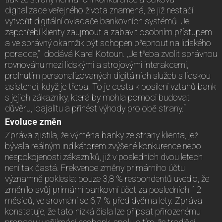
digitalizace veřejného života znamená, že již nestačí
vytvořit digitální ovladače bankovních systémů. Je
zapotřebí klienty zaujmout a zabavit osobním přístupem
a ve správný okamžik být schopen přepnout na lidského
poradce,“ dodává Karel Kotoun. „Je třeba zvolit správnou
rovnováhu mezi lidskými a strojovými interakcemi,
prolnutím personalizovaných digitálních služeb s lidskou
asistencí, když je třeba. To je cesta k posílení vztahů bank
s jejich zákazníky, která by mohla pomoci budovat
důvěru, loajalitu a přinést výhody pro obě strany.“
Evoluce změn
Zpráva zjistila, že výměna banky ze strany klienta, jež
bývala reálným indikátorem zvýšené konkurence nebo
nespokojenosti zákazníků, již v posledních dvou letech
není tak častá. Frekvence změny primárního účtu
významně poklesla: pouze 3,8 % respondentů uvedlo, že
změnilo svůj primární bankovní účet za posledních 12
měsíců, ve srovnání se 6,7 % před dvěma lety. Zpráva
konstatuje, že tato nízká čísla lze připsat přirozenému