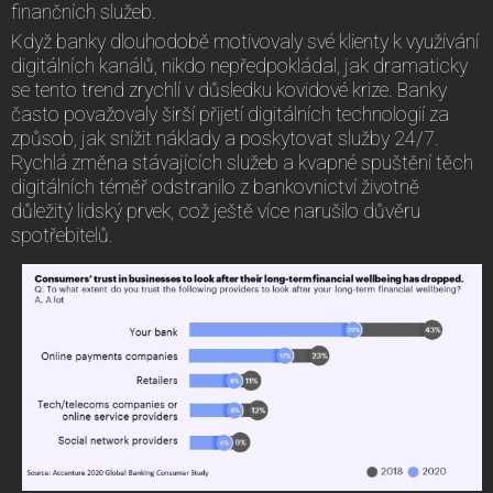
finančních služeb.
Když banky dlouhodobě motivovaly své klienty k využívání
digitálních kanálů, nikdo nepředpokládal, jak dramaticky
se tento trend zrychlí v důsledku kovidové krize. Banky
často považovaly širší přijetí digitálních technologií za
způsob, jak snížit náklady a poskytovat služby 24/7.
Rychlá změna stávajících služeb a kvapné spuštění těch
digitálních téměř odstranilo z bankovnictví životně
důležitý lidský prvek, což ještě více narušilo důvěru
spotřebitelů.