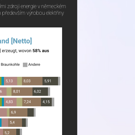
šími zdroji energie v německém
 především výrobou elektřiny