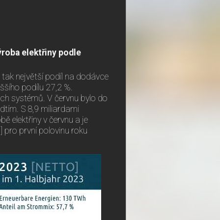
ýroba elektřiny podle
 tak největší podíl na dodávce
yššího podílu 27,2 %.
kých systémů. V červnu bylo do
dtím. S 8,9 miliardami
ě elektřiny v červnu a je
] pro první polovinu roku