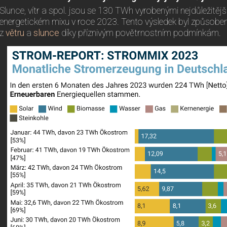
Slunce, vítr a spol. jsou se 130 TWh vyrobenými nejdůležitěj
energetickém mixu v roce 2023. Tento výsledek byl způsoben
z
větru
a
slunce
díky příznivým povětrnostním podmínkám.