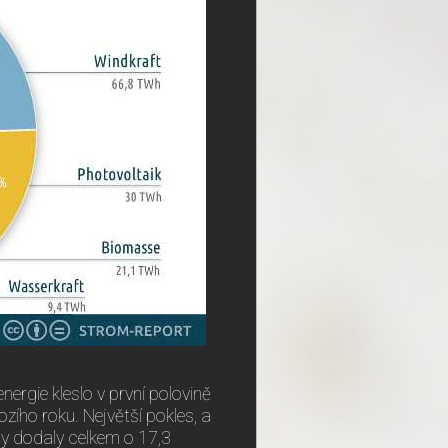
nergie kleslo v první polovině
ího roku. Největší pokles, a
rny dodaly celkem o 17,3