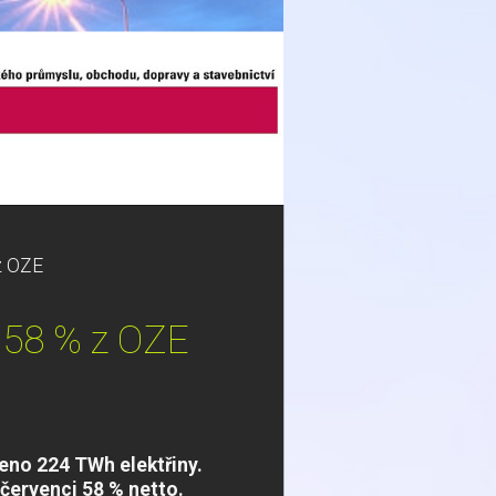
z OZE
 58 % z OZE
eno 224 TWh elektřiny.
. červenci 58 % netto.