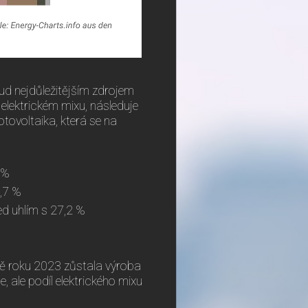
ud nejdůležitějším zdrojem
 elektrickém mixu, následuje
otovoltaika, která se na
 %
7,7 %
ed uhlím s 27,2 %
ně roku 2023 zůstala výroba
e, ale podíl elektrického mixu