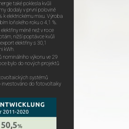
rgie také poklesla kvůli
rny dodaly v první polovině
 % k elektrickému mixu. Výroba
obím loňského roku o 4,1 %.
 elektřiny méně než v roce
otám, nižší poptávce kvůli
port elektřiny s 30,1
mi kWh.
nominálního výkonu ve 29
roce bylo do nových projektů
otovoltaických systémů
investováno do fotovoltaiky