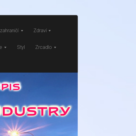
zahraničí
Zdraví
ce
Styl
Zrcadlo