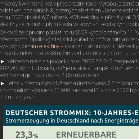
miliardy kWh méně než v předchozím roce. Výroba jaderné ene
odstavení posledních 3 jaderných elektráren. Jaderné elektrá
roku 2023 do sítě 6,7 miliardy kWh elektřiny a přispěly tak 3
elektřiny ze zemního plynu klesla ve srovnání se stejným obd
Celkově se v prvním pololetí roku 2023 vyrobilo téměř o 11 %
předchozím. Spolkový statistický úřad to přičítá mírným tepl
vysokým
cenám elektřiny
a ekonomickému vývoji. Německý ex
miliardami kWh byl vyšší než import elektřiny s 27,8 miliarda
► Německo mělo na počátku roku 2023 66 242 megawattů 
982 větrných turbínách, což je nejvíce v Evropě. V minulém 
větrné energie investováno 4,85 miliardy eur.
► Letos v březnu bylo v Německu instalováno 2,6 milionu f
s nominálním výkonem 70 600 megawattů, v roce 2022 bylo 
7,7 miliardy eur.