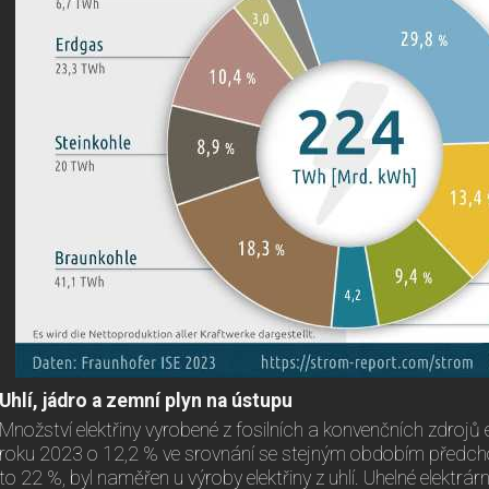
Uhlí, jádro a zemní plyn na ústupu
Množství elektřiny vyrobené z fosilních a konvenčních zdrojů e
roku 2023 o 12,2 % ve srovnání se stejným obdobím předchoz
to 22 %, byl naměřen u výroby elektřiny z uhlí. Uhelné elektrá