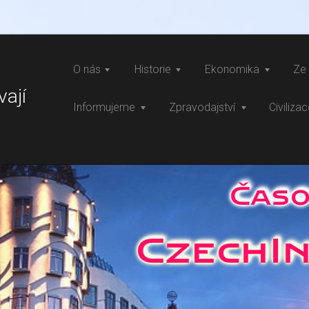
O nás
Historie
Ekonomika
Ze 
vají
Informujeme
Zpravodajství
Civiliza