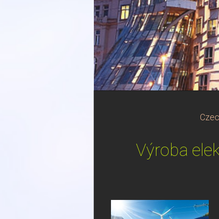
Czec
Výroba ele