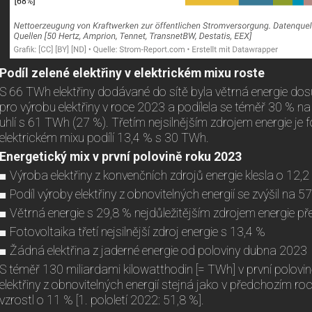
Podíl zelené elektřiny v elektrickém mixu roste
S 66 TWh elektřiny dodávané do sítě byla větrná energie dos
pro výrobu elektřiny v roce 2023 a podílela se téměř 30 % na
uhlí s 61 TWh (27 %). Třetím nejsilnějším zdrojem energie je f
elektrickém mixu podílí 13,4 % s 30 TWh.
Energetický mix v první polovině roku 2023
■ Výroba elektřiny z konvenčních zdrojů energie klesla o 12,2
■ Podíl výroby elektřiny z obnovitelných energií se zvýšil na 5
■ Větrná energie s 29,8 % nejdůležitějším zdrojem energie př
■ Fotovoltaika třetí nejsilnější zdroj energie s 13,4 %
■ Žádná elektřina z jaderné energie od poloviny dubna 2023
S téměř 130 miliardami kilowatthodin [= TWh] v první polovi
elektřiny z obnovitelných energií stejná jako v předchozím roc
vzrostl o 11 % [1. pololetí 2022: 51,8 %].