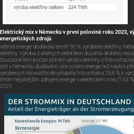
Elektrický mix v Německu v první polovině roku 2023, v
energetických zdrojů
Větrná energie dodávala téměř 30 % vyrobené elektřiny. Měla
elektřiny. Výroba z uhelných elektráren dosáhla druhého nejv
Současné letní počasí pohání výrobu elektřiny z fotovoltaic
sítě v Německu dodáváno více solární energie než kdykoli pře
vyrobených kilowatthodin přispěla fotovoltaika 29,6 % k výrob
třetím nejsilnějším zdrojem energie v elektrickém mixu [13,4 %
2023.