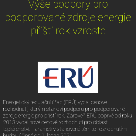
Výše podpory pro
podporované zdroje energie
příští rok vzroste
Energetický regulační úřad (ERÚ) vydal cenové
rozhodnutí, kterým stanoví podporu pro podporované
zdroje energie pro příští rok. Zároveň ERÚ poprvé od roku
2013 vydal nové cenové rozhodnutí pro oblast
teplárenství. Parametry stanovené těmito rozhodnutími
budou účinné od 1. ledna 2021.