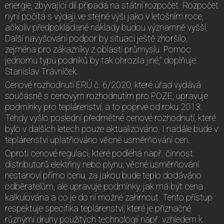
energie, zbývající díl připadá na státní rozpočet. Rozpočet
nyní počítá s výdaji ve stejné výši jako v letošním roce,
ačkoliv předpokládané náklady budou významně vyšší.
Další navyšování podpor by situaci ještě zhoršilo,
zejména pro zákazníky z oblasti průmyslu. Pomoc
jednomu typu podniků by tak ohrozila jiné," doplňuje
Stanislav Trávníček.
Cenové rozhodnutí ERÚ č. 6/2020, které úřad vydává
současně s cenovým rozhodnutím pro POZE, upravuje
podmínky pro teplárenství, a to poprvé od roku 2013.
Tehdy vyšlo poslední předmětné cenové rozhodnutí, které
bylo v dalších letech pouze aktualizováno. I nadále bude v
teplárenství uplatňováno věcné usměrňování cen.
Oproti cenové regulaci, které podléhá např. činnost
distributorů elektřiny nebo plynu, věcné usměrňování
nestanoví přímo cenu, za jakou bude teplo dodáváno
odběratelům, ale upravuje podmínky, jak má být cena
kalkulována a co je do ní možné zahrnout. Tento přístup
respektuje specifika teplárenství, které je příznačné
různými druhy použitých technologií např. vzhledem k