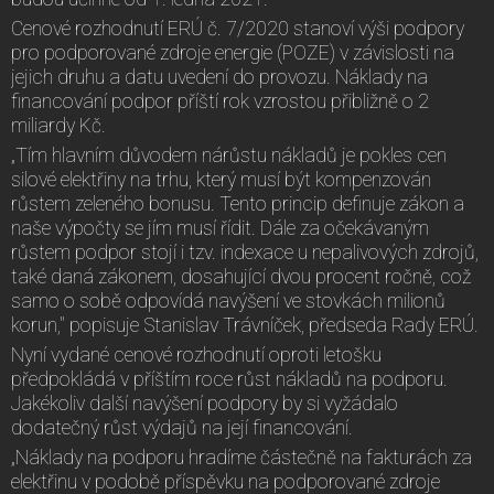
Cenové rozhodnutí ERÚ č. 7/2020 stanoví výši podpory
pro podporované zdroje energie (POZE) v závislosti na
jejich druhu a datu uvedení do provozu. Náklady na
financování podpor příští rok vzrostou přibližně o 2
miliardy Kč.
„Tím hlavním důvodem nárůstu nákladů je pokles cen
silové elektřiny na trhu, který musí být kompenzován
růstem zeleného bonusu. Tento princip definuje zákon a
naše výpočty se jím musí řídit. Dále za očekávaným
růstem podpor stojí i tzv. indexace u nepalivových zdrojů,
také daná zákonem, dosahující dvou procent ročně, což
samo o sobě odpovídá navýšení ve stovkách milionů
korun," popisuje Stanislav Trávníček, předseda Rady ERÚ.
Nyní vydané cenové rozhodnutí oproti letošku
předpokládá v příštím roce růst nákladů na podporu.
Jakékoliv další navýšení podpory by si vyžádalo
dodatečný růst výdajů na její financování.
„Náklady na podporu hradíme částečně na fakturách za
elektřinu v podobě příspěvku na podporované zdroje