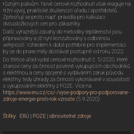
různým palivům. Nové cenové rozhodnutí však reaguje na
tržní vývoj, praktické zkušenosti úřadu i spotřebitelů.
Zpřesňují se proto např. pravidla pro kalkulaci
dvousložkových cen pro zákazníky.
Další, výraznější zásahy do metodiky teplárenství jsou
připravovány a již nyní konzultovány s odbornou
veřejností. Vzhledem k době potřebné pro implementaci
by se do praxe měly dostávat postupně od roku 2022.
Do třetice úřad vydal cenové rozhodnutí č. 5/2020, které
stanoví ceny za činnost povinně vykupujících obchodníků
s elektřinou a ceny spojené s vydáváním záruk původu
elektřiny, tedy úhrady za činnosti vykonávané v souvislosti
s vykupováním elektřiny z POZE. Více na
https://www.eru.cz/cs/-/vyse-podpory-pro-podporovane-
zdroje-energie-pristi-rok-vzroste
(5.9.2020)
Štítky
:
ERÚ
|
POZE
|
obnovitelné zdroje