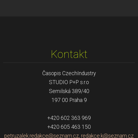
Kontakt
Časopis CzechIndustry
STUDIO P+P s.r.o
Semilská 389/40
197 00 Praha 9
+420 602 363 969
+420 605 463 150
petruzalek.redakce@seznam.cz, redakce.k@seznam.cz