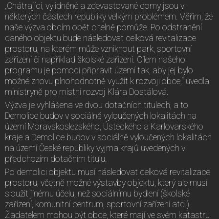
„Chátrající, vylidněné a zdevastované domy jsou v
některých částech republiky velkým problémem. Věřím, že
naše výzva obcím opět citelně pomůže. Po odstranění
daného objektu bude následovat celková revitalizace
prostoru, na kterém může vzniknout park, sportovní
zařízení či například školské zařízení. Cílem našeho
programu je pomoci připravit území tak, aby jej bylo
možné znovu plnohodnotně využít k rozvoji obce,“ uvedla
ministryně pro místní rozvoj Klára Dostálová.
Výzva je vyhlášena ve dvou dotačních titulech, a to
Demolice budov v sociálně vyloučených lokalitách na
území Moravskoslezského, Ústeckého a Karlovarského
kraje a Demolice budov v sociálně vyloučených lokalitách
na území České republiky vyjma krajů uvedených v
předchozím dotačním titulu.
Po demolici objektu musí následovat celková revitalizace
prostoru, včetně možné výstavby objektu, který ale musí
sloužit jinému účelu, než sociálnímu bydlení (školské
zařízení, komunitní centrum, sportovní zařízení atd.).
Žadatelem mohou být obce, které mají ve svém katastru