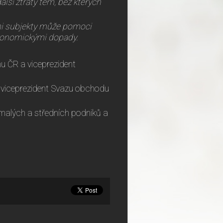
alší ztráty těm, bez kterých
mi subjekty může pomoci
konomickými dopady.
u ČR a viceprezident
a viceprezident Svazu obchodu
 malých a středních podniků a