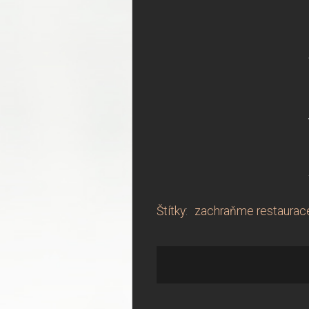
Štítky
:
zachraňme restaurac