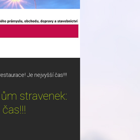
taurace! Je nejvyšší čas!!!
ům stravenek:
čas!!!