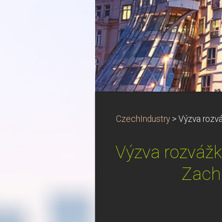
CzechIndustry
>
Výzva rozvá
Výzva rozváž
Zachr