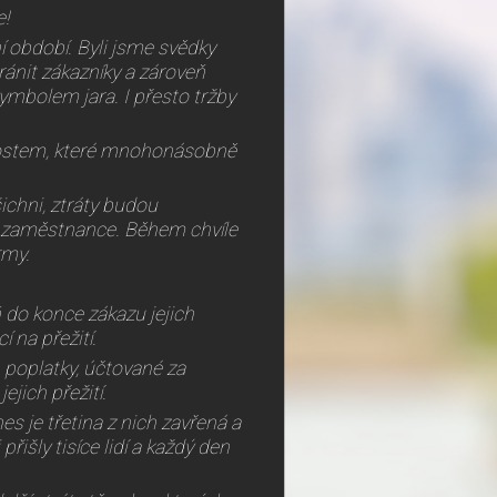
e!
ní období. Byli jsme svědky
ránit zákazníky a zároveň
symbolem jara. I přesto tržby
nostem, které mnohonásobně
ichni, ztráty budou
ch zaměstnance. Během chvíle
rmy.
ň do konce zákazu jejich
 na přežití.
 poplatky, účtované za
jich přežití.
s je třetina z nich zavřená a
řišly tisíce lidí a každý den