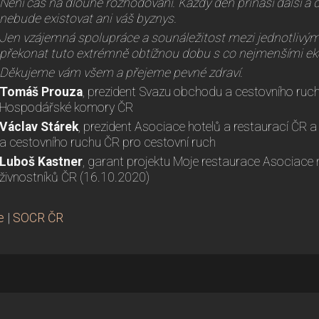
Není čas na dlouhé rozhodování. Každý den přináší další a d
nebude existovat ani váš byznys.
Jen vzájemná spolupráce a sounáležitost mezi jednotlivý
překonat tuto extrémně obtížnou dobu s co nejmenšími e
Děkujeme vám všem a přejeme pevné zdraví.
Tomáš Prouza
, prezident Svazu obchodu a cestovního ruch
Hospodářské komory ČR
Václav Stárek
, prezident Asociace hotelů a restaurací ČR 
a cestovního ruchu ČR pro cestovní ruch
Luboš Kastner
, garant projektu Moje restaurace Asociace
živnostníků ČR (16.10.2020)
e
|
SOCR ČR