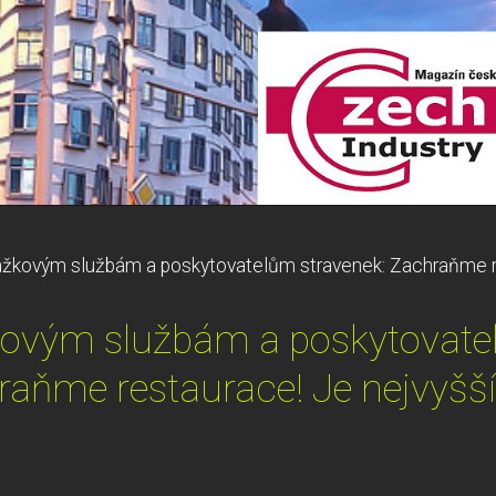
žkovým službám a poskytovatelům stravenek: Zachraňme res
kovým službám a poskytovatel
aňme restaurace! Je nejvyšší 