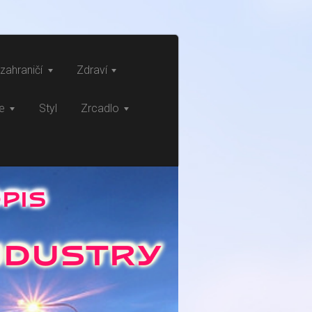
zahraničí
Zdraví
ce
Styl
Zrcadlo