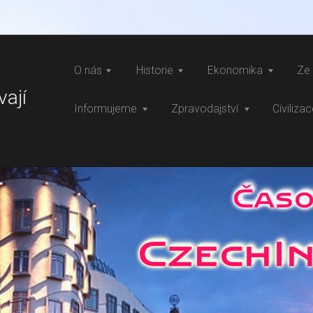
O nás
Historie
Ekonomika
Ze 
vají
Informujeme
Zpravodajství
Civiliza