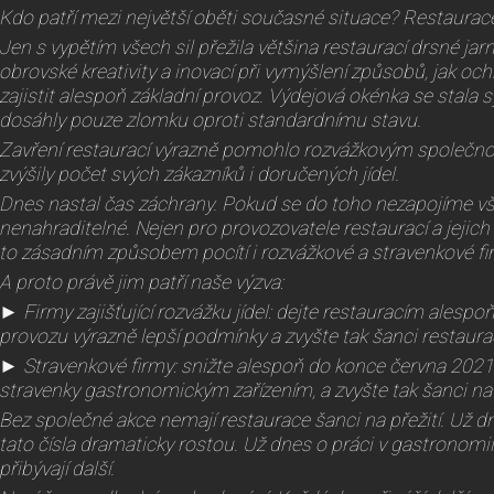
Kdo patří mezi největší oběti současné situace? Restaurac
Jen s vypětím všech sil přežila většina restaurací drsné jar
obrovské kreativity a inovací při vymýšlení způsobů, jak och
zajistit alespoň základní provoz. Výdejová okénka se stala 
dosáhly pouze zlomku oproti standardnímu stavu.
Zavření restaurací výrazně pomohlo rozvážkovým společ
zvýšily počet svých zákazníků i doručených jídel.
Dnes nastal čas záchrany. Pokud se do toho nezapojíme vš
nenahraditelné. Nejen pro provozovatele restaurací a jeji
to zásadním způsobem pocítí i rozvážkové a stravenkové fi
A proto právě jim patří naše výzva:
► Firmy zajišťující rozvážku jídel: dejte restauracím alespo
provozu výrazně lepší podmínky a zvyšte tak šanci restaurací
► Stravenkové firmy: snižte alespoň do konce června 2021
stravenky gastronomickým zařízením, a zvyšte tak šanci na je
Bez společné akce nemají restaurace šanci na přežití. Už dne
tato čísla dramaticky rostou. Už dnes o práci v gastronomii p
přibývají další.