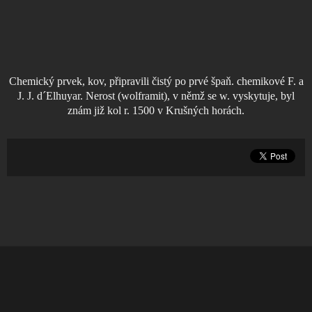
Chemický prvek, kov, připravili čistý po prvé špaň. chemikové F. a
J. J. d´Elhuyar. Nerost (wolframit), v němž se w. vyskytuje, byl
znám již kol r. 1500 v Krušných horách.