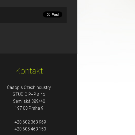
Kontakt
Časopis CzechIndustry
STUDIO P+P s.r.o
Semilská 389/40
197 00 Praha 9
+420 602 363 969
+420 605 463 150