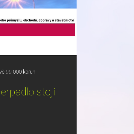
ově 99 000 korun
erpadlo stojí