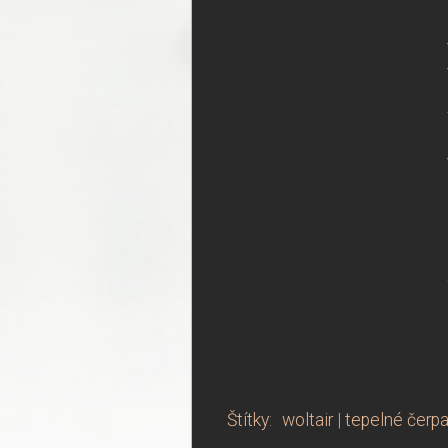
Štítky
:
woltair
|
tepelné čerp