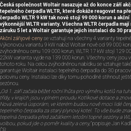
Česká společnost Woltair nasazuje až do konce září ak
tepelného čerpadla WLTR, které dokáže reagovat na př
čerpadlo WLTR 9 kW tak nově stojí 99 000 korun a akční 
výkonnější WLTR varianty. Všechna WLTR čerpadla mají
záruku 5 let a Woltair garantuje jejich instalaci do 30 pr
Akční zářijové ceny
se vztahují na všechny 4 varianty tepel
Výkonovou variantu 9 kW nabízí Woltair nově od 99 000 kor
zvýhodněnou cenu 109 000 korun, WLTR 17 kW stojí 129 000
22kW varianta vyjde na 139 000 korun. Všechny ceny jsou vč
tohoto roku. Na celou zvýhodněnou nabídku se vztahuje také
garantuje Woltair instalaci tepelného čerpadla do 30 pracovn
polovinu ceny. Instalaci lze díky tomu pohodlně stihnout ješt
sezónou.
„Od 1. září začala běžet roční lhůta pro výměnu kotlů na tuh
třídy, v krajích jsou v plném proudu Kotlíkové dotace a zno
Nová zelená úsporám, ve kterém budou nově moci lidé čerp
tepelného čerpadla za starý plynový kotel. To vše bude zn
tepelná čerpadla před začátkem letošní topné sezóny a WLT
volbou, pokud jde o poměr kvality a ceny,“
popisuje Jan Kad
ČR.