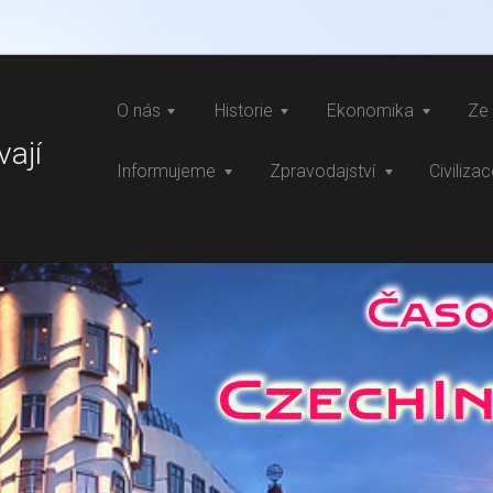
O nás
Historie
Ekonomika
Ze 
vají
Informujeme
Zpravodajství
Civiliza