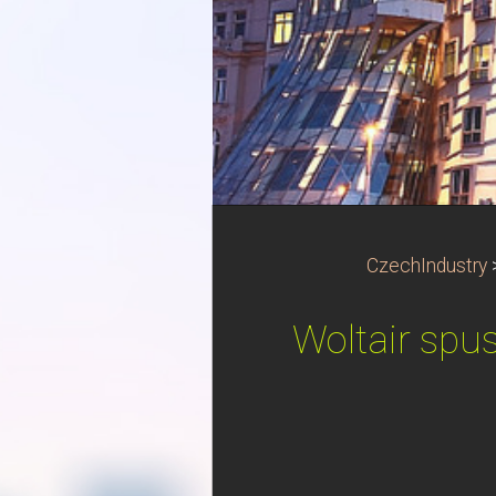
CzechIndustry
Woltair spus