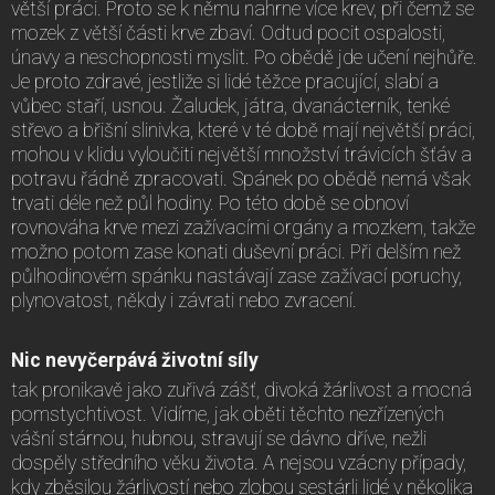
větší práci. Proto se k němu nahrne více krev, při čemž se
mozek z větší části krve zbaví. Odtud pocit ospalosti,
únavy a neschopnosti myslit. Po obědě jde učení nejhůře.
Je proto zdravé, jestliže si lidé těžce pracující, slabí a
vůbec staří, usnou. Žaludek, játra, dvanácterník, tenké
střevo a břišní slinivka, které v té době mají největší práci,
mohou v klidu vyloučiti největší množství trávicích šťáv a
potravu řádně zpracovati. Spánek po obědě nemá však
trvati déle než půl hodiny. Po této době se obnoví
rovnováha krve mezi zažívacími orgány a mozkem, takže
možno potom zase konati duševní práci. Při delším než
půlhodinovém spánku nastávají zase zažívací poruchy,
plynovatost, někdy i závrati nebo zvracení.
Nic nevyčerpává životní síly
tak pronikavě jako zuřivá zášť, divoká žárlivost a mocná
pomstychtivost. Vidíme, jak oběti těchto nezřízených
vášní stárnou, hubnou, stravují se dávno dříve, nežli
dospěly středního věku života. A nejsou vzácny případy,
kdy zběsilou žárlivostí nebo zlobou sestárli lidé v několika