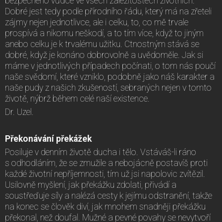
bezpečného vůdce ve všech záležitostech životních.
Dobré jest tedy podle přírodního řádu, který má na zřeteli
zájmy nejen jednotlivce, ale i celku, to, co mě trvale
prospívá a nikomu neškodí, a to tím více, když to jiným
anebo celku je k trvalému užitku. Ctnostným stává se
dobré, když je konáno dobrovolně a uvědoměle. Jak si
máme v jednotlivých případech počínati, o tom nás poučí
naše svědomí, které vzniklo, podobně jako náš karakter a
naše pudy z našich zkušeností, sebraných nejen v tomto
životě, nýbrž během celé naší existence.
Dr. Uzel.
Překonávání překážek
Posiluje v denním životě ducha i tělo. Vstáváš-li ráno
s odhodláním, že se zmužile a nebojácně postavíš proti
každé životní nepříjemnosti, tím už jsi napolovic zvítězil.
Usilovně myšlení, jak překážku zdolati, přivádí a
soustřeďuje síly a nalézá cesty k jejímu odstranění, takže
na konec se člověk diví, jak mnohem snadněji překážku
překonal, než doufal. Mužné a pevné povahy se nevytvoří