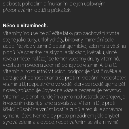
slabostí, pohodlím a fňukáním, ale jen usilovným
překonáváním obtíží a překážek.
Něco o vitaminech.
Vitaminy jsou velice důležité látky pro zachování života
stejně jako tuky, uhlohydráty, bílkoviny, minerální sole
apod. Nejvíce vitaminů obsahuje mléko, zelenina a většina
plodů. Ve špenátě, rajských jablíčkách, květáku, vinné
révě a mléce, nalézají se téměř všechny druhy vitaminů,
v ostatním ovoci a zelenině ponejvíce vitamin A, B a C.
Vitamin A, rozpustný v tucích, podporuje růst člověka a
udržuje schopnost brániti se proti mikrobům. Nedostatek
vitaminu B, rozpustného ve vodě, který se rozděluje na pět
složek, způsobuje úbytek na váze a degeneruje nervstvo.
Vitamin C je proti kurdějím a jeho nedostatek se projevuje
krvácením dásní, sliznic a svalstva. Vitamin D je proti
křivici, působí na vzrůst kostí a zubů a reguluje správnou
výměnu látek. Neměla by proto při žádném jídle chyběti
syrová zelenina a ovoce, neboť vařením se vitaminy ničí.