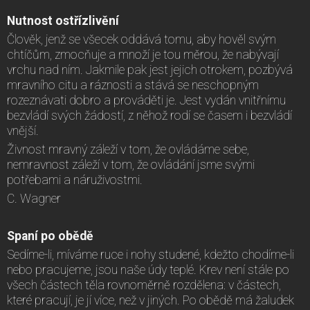
Nutnost ostřízlivění
Člověk, jenž se všecek oddává tomu, aby hověl svým
chtíčům, zmocňuje a množí je tou měrou, že nabývají
vrchu nad ním. Jakmile pak jest jejich otrokem, pozbývá
mravního citu a ráznosti a stává se neschopným
rozeznávati dobro a prováděti je. Jest vydán vnitřnímu
bezvládí svých žádostí, z něhož rodí se časem i bezvládí
vnější.
Živnost mravný záleží v tom, že ovládáme sebe,
nemravnost záleží v tom, že ovládání jsme svými
potřebami a náruživostmi.
C. Wagner
Spaní po obědě
Sedíme-li, míváme ruce i nohy studené, kdežto chodíme-li
nebo pracujeme, jsou naše údy teplé. Krev není stále po
všech částech těla rovnoměrně rozdělena: v částech,
které pracují, je jí více, než v jiných. Po obědě má žaludek