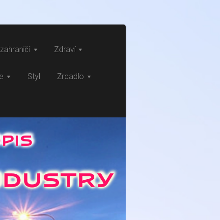
zahraničí
Zdraví
ce
Styl
Zrcadlo