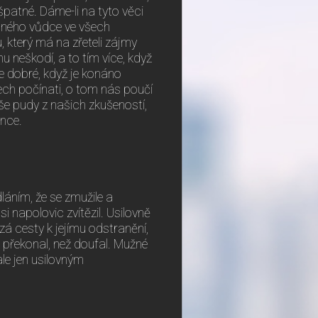
patné. Dáme-li na tyto věci
ečného vůdce ve všech
, který má na zřeteli zájmy
mu neškodí, a to tím více, když
e dobré, když je konáno
ch počínati, o tom nás poučí
še pudy z našich zkušeností,
ence.
láním, že se zmužile a
i napolovic zvítězil. Usilovně
ézá cesty k jejímu odstranění,
 překonal, než doufal. Mužné
le jen usilovným