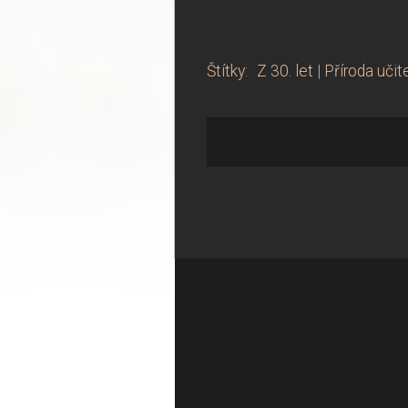
Štítky
:
Z 30. let
|
Příroda učit