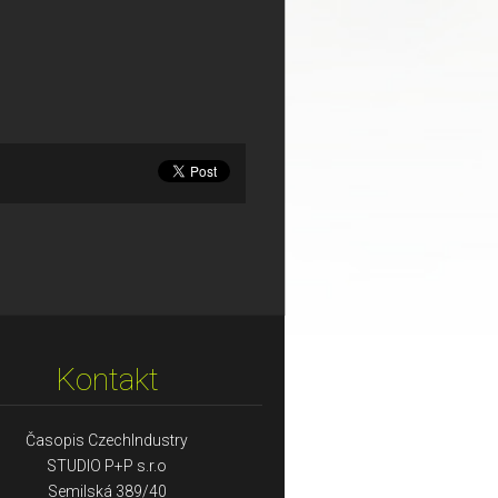
Kontakt
Časopis CzechIndustry
STUDIO P+P s.r.o
Semilská 389/40