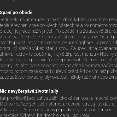
Spaní po obědě
Sedíme-li, míváme ruce i nohy studené, kdežto chodíme-li ne
teplé. Krev není stále po všech částech těla rovnoměrně rozd
pracují, je jí více, než v jiných. Po obědě má žaludek větší pr
více krev, při čemž se mozek z větší části krve zbaví. Odtud p
neschopnosti myslit. Po obědě jde učení nejhůře. Je proto zdrav
pracující, slabí a vůbec staří, usnou. Žaludek, játra, dvanácter
slinivka, které v té době mají největší práci, mohou v klidu vyl
trávicích šťáv a potravu řádně zpracovati. Spánek po obědě 
hodiny. Po této době se obnoví rovnováha krve mezi zažíva
možno potom zase konati duševní práci. Při delším než půl
zase zažívací poruchy, plynovatost, někdy i závrati nebo zvra
Nic nevyčerpává životní síly
tak pronikavě jako zuřivá zášť, divoká žárlivost a mocná pom
těchto nezřízených vášní stárnou, hubnou, stravují se dávno d
věku života. A nejsou vzácny případy, kdy zběsilou žárlivostí 
v několika týdnech, ba dnech o celou řadu roků.