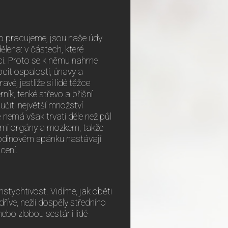
bo pracujeme, jsou naše údy
ělena: v částech, které
áci. Proto se k němu nahrne
ocit ospalosti, únavy a
é, jestliže si lidé těžce
ník, tenké střevo a břišní
oučiti největší množství
nemá však trvati déle než půl
cími orgány a mozkem, takže
hodinovém spánku nastávají
cení.
stychtivost. Vidíme, jak oběti
říve, nežli dospěly středního
nebo zlobou sestárli lidé