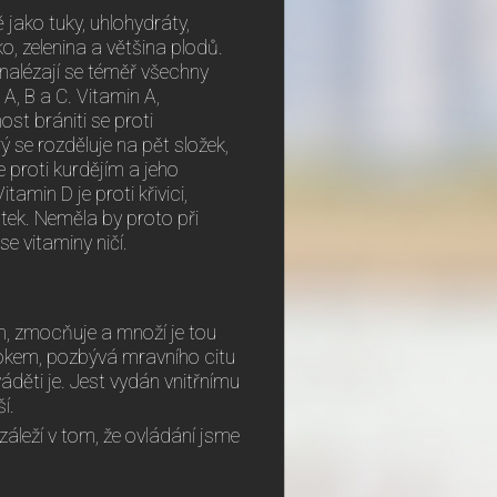
 jako tuky, uhlohydráty,
o, zelenina a většina plodů.
 nalézají se téměř všechny
A, B a C. Vitamin A,
st brániti se proti
 se rozděluje na pět složek,
 proti kurdějím a jeho
tamin D je proti křivici,
tek. Neměla by proto při
e vitaminy ničí.
m, zmocňuje a množí je tou
trokem, pozbývá mravního citu
děti je. Jest vydán vnitřnímu
í.
áleží v tom, že ovládání jsme