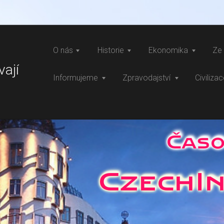
O nás
Historie
Ekonomika
Ze 
vají
Informujeme
Zpravodajství
Civiliza