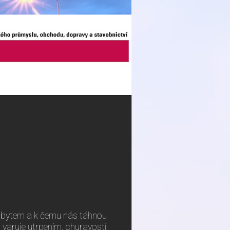
hobytem a k čemu nás táhnou
 varuje utrpením, churavostí,