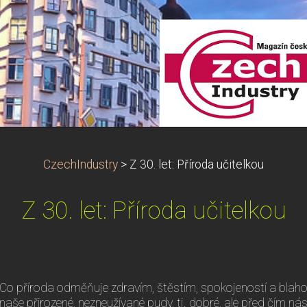
CzechIndustry
>
Z 30. let: Příroda učitelkou
Z 30. let: Příroda učitelkou
Co příroda odměňuje zdravím, štěstím, spokojeností a bla
naše přirozené, nezneužívané pudy, tj. dobré, ale před čím nás