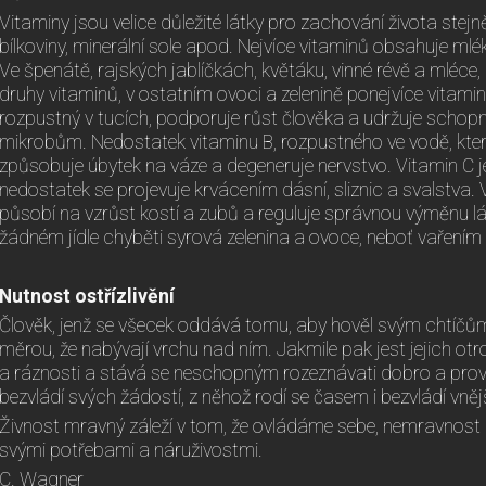
Vitaminy jsou velice důležité látky pro zachování života stejně
bílkoviny, minerální sole apod. Nejvíce vitaminů obsahuje mlék
Ve špenátě, rajských jablíčkách, květáku, vinné révě a mléce,
druhy vitaminů, v ostatním ovoci a zelenině ponejvíce vitamin 
rozpustný v tucích, podporuje růst člověka a udržuje schopno
mikrobům. Nedostatek vitaminu B, rozpustného ve vodě, který
způsobuje úbytek na váze a degeneruje nervstvo. Vitamin C je
nedostatek se projevuje krvácením dásní, sliznic a svalstva. Vi
působí na vzrůst kostí a zubů a reguluje správnou výměnu lá
žádném jídle chyběti syrová zelenina a ovoce, neboť vařením s
Nutnost ostřízlivění
Člověk, jenž se všecek oddává tomu, aby hověl svým chtíčů
měrou, že nabývají vrchu nad ním. Jakmile pak jest jejich o
a ráznosti a stává se neschopným rozeznávati dobro a prová
bezvládí svých žádostí, z něhož rodí se časem i bezvládí vnějš
Živnost mravný záleží v tom, že ovládáme sebe, nemravnost z
svými potřebami a náruživostmi.
C. Wagner