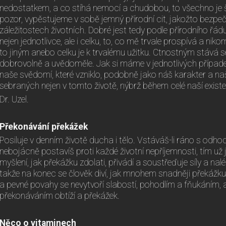
nedostatkem, a co stíhá nemocí a chudobou, to všechno je š
pozor, vypěstujeme v sobě jemný přírodní cit, jakožto bezp
záležitostech životních. Dobré jest tedy podle přírodního řádu
nejen jednotlivce, ale i celku, to, co mě trvale prospívá a niko
to jiným anebo celku je k trvalému užitku. Ctnostným stává s
dobrovolně a uvědoměle. Jak si máme v jednotlivých případe
naše svědomí, které vzniklo, podobně jako náš karakter a na
sebraných nejen v tomto životě, nýbrž během celé naší exist
Dr. Uzel.
Překonávání překážek
Posiluje v denním životě ducha i tělo. Vstáváš-li ráno s odhod
nebojácně postavíš proti každé životní nepříjemnosti, tím už js
myšlení, jak překážku zdolati, přivádí a soustřeďuje síly a nal
takže na konec se člověk diví, jak mnohem snadněji překážku
a pevné povahy se nevytvoří slabostí, pohodlím a fňukáním, a
překonáváním obtíží a překážek.
Něco o vitaminech