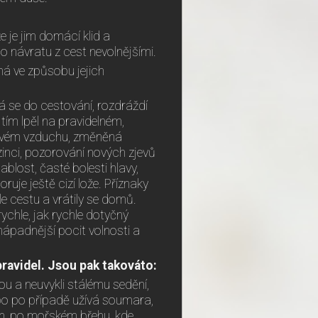
že je jim domácí klid a
po návratu z cest nevolnějšími.
há ve způsobu jejich
dá se do cestování, rozdráždí
 tím lpěl na pravidelném,
ravém vzduchu, změněná
zinci, pozorování nových zjevů
ablost, časté bolesti hlavy,
ruje ještě cizí lože. Příznaky
le cestu a vrátily se domů.
rychle, jak rychle dotyčný
ápadnější pocit volnosti a
 pravidel. Jsou pak takováto:
u a neuvykli stálému sedění,
bo po případě užívá soumara,
ích, po mořském břehu, kde