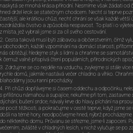
naskytá se mnohá krása přírodní. Nesmíme však žádati od člo
hned držel krok se statečným chodcem. Nechť si teprve pozn
častější, ale krátkou chůzi, nechť chrání se však každé větší
rozdráždila čivstvo a způsobila nespavost. To platí i o výlete
z místa, jež vybrali jsme si za cíl svého cestování.
2. Cesta taková musí býti zábavou a občerstvením, čímž vyl
v obchodech, každé vzpomínání na domácí starosti, přítomn
nás obtěžují; hledejme styk s lidmi a chraňme se samotářstv
k čemuž valně přispívá čtení populárních, přírodnických spis
3. Zdržujme se co nejdéle na vzduchu, zvykejme si stále více
rychle domů, jakmile nastává večer chladno a vlhko. Chraňm
blahodárny jsou ranní procházky.
4. Při chůzi dopřávejme si časem oddechu a odpočinku, nelez
s přílišnou námahou a supajíce, nekuřme při tom, zastavme se
dýchání, bušení srdce, návaly krve do hlavy, píchání na prsou
se pocit těžkosti, a pokračujme v cestě teprve, když jsme se 
došli na témě hory, neodpočívejme hned, nýbrž procházejme
do některého domu. Průvanu se střezme, jsme-li zapoceni. P
večerním, zvláště v chladných lesích, v nichž vylučuje se po z