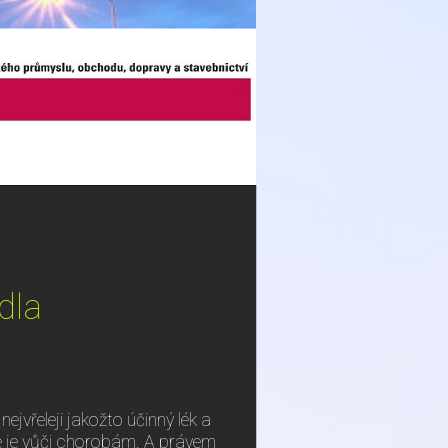
dla
jvřeleji jakožto účinný lék a
me je vůči chorobám. A právem