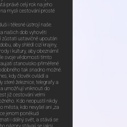
tá právě celý rok na jeho
na mysli cestování prosté
i i tělesné ústrojí naše.
za našich dob vyhověti
í zůstati ustavičně upoután
obu, aby shlédl cizí krajiny,
ody i kultury, aby obeznámil
ále svoje vědomosti tímto
 zaujati stanovisko přiměřené
 podobného tak snadno možné.
s, kdy člověk ovládl a
y steré železnice, telegrafy a
 a umožňují vniknouti do
st již cestování velmi
žného. Kdo neopustil nikdy
o města, kdo nevyšel ani „za
řece jenom poněkud
nati i dálný svět, a stává se
ho názory stávají se jaksi