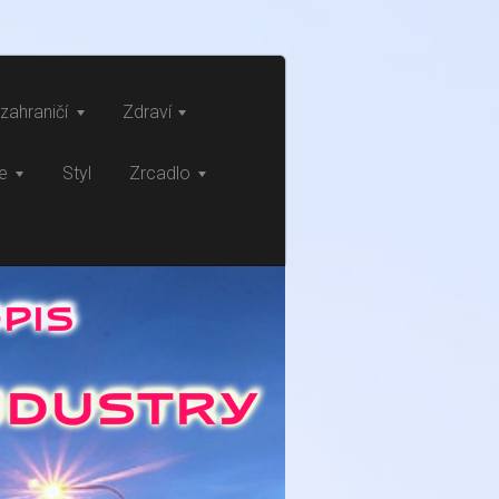
zahraničí
Zdraví
ce
Styl
Zrcadlo