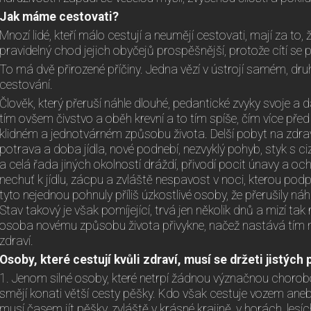
Jak máme cestovati?
Mnozí lidé, kteří málo cestují a neumějí cestovati, mají za to, 
pravidelný chod jejich obyčejů prospěšnější, protože cítí se 
To má dvě přirozené příčiny. Jedna vězí v ústrojí samém, dru
cestování.
Člověk, který přeruší náhle dlouhé, pedantické zvyky svoje a 
tím ovšem čivstvo a oběh krevní a to tím spíše, čím více před
klidném a jednotvárném způsobu života. Delší pobyt na zd
potrava a doba jídla, nové podnebí, nezvyklý pohyb, styk s ci
a celá řada jiných okolností dráždí, přivodí pocit únavy a och
nechuť k jídlu, zácpu a zvláště nespavost v noci, kterou podpo
tyto nejednou pohnuly příliš úzkostlivé osoby, že přerušily náh
Stav takový je však pomíjející, trvá jen několik dnů a mizí tak 
osoba novému způsobu života přivykne, načež nastává tím n
zdraví.
Osoby, které cestují kvůli zdraví, musí se držeti jistých
1. Jenom silné osoby, které netrpí žádnou význačnou chorobo
smějí konati větší cesty pěšky. Kdo však cestuje vozem ane
musí časem jít pěšky, zvláště v krásné krajině, v horách, les