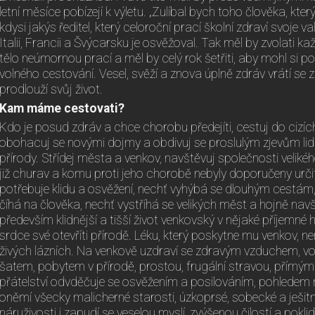
letní měsíce pobízejí k výletu. „Zulíbal bych toho člověka, který v
kdysi jakýs ředitel, který celoroční prací školní zdraví svoje 
Italii, Francii a Švýcarsku je osvěžoval. Tak měl by zvolati kaž
tělo neúmornou prací a měl by celý rok šetřiti, aby mohl si 
volného cestování. Vesel, svěží a znova úplně zdráv vrátí se zp
prodlouží svůj život.
Kam máme cestovati?
Kdo je posud zdráv a chce chorobu předejíti, cestuj do cizíc
obohacuj se novými dojmy a obdivuj se proslulým zjevům lid
přírody. Střídej města a venkov, navštěvuj společnosti veliké
již churav a komu proti jeho chorobě nebyly doporučeny určit
potřebuje klidu a osvěžení, nechť vyhýbá se dlouhým cestám
číhá na člověka, nechť vystříhá se velikých měst a hojně nav
především klidnější a tišší život venkovský v nějaké příjemné 
srdce své otevříti přírodě. Léku, který poskytne mu venkov, n
živých lázních. Na venkově uzdraví se zdravým vzduchem, v
šatem, pobytem v přírodě, prostou, frugální stravou, přímým
přátelství odvděčuje se osvěžením a posilováním, pohledem na v
oněmí všecky malicherné starosti, úzkoprsé, sobecké a ješi
náruživosti i zapudí se veselou myslí, zvýšenou čilostí a pokl