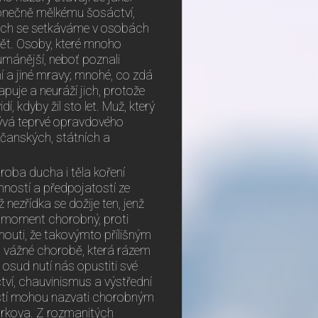
konečně mělkému šosáctví,
tech se setkáváme v osobách
 svět. Osoby, které mnoho
humánější, neboť poznali
í a jiné mravy; mnohé, co zdá
uje a neuráží jich, protože
, kdyby žil sto let. Muž, který
bývá teprvé opravdového
bčanských, státních a
oba ducha i těla koření
nností a předpojatostí ze
 nezřídka se dožije ten, jenž
t moment chorobný, proti
uti, že takovýmto přílišným
 vážné chorobě, která rázem
osud nutí nás opustiti své
ctví, chauvinismus a výstřední
ností mohou nazvati chorobným
kova. Z rozmanitých