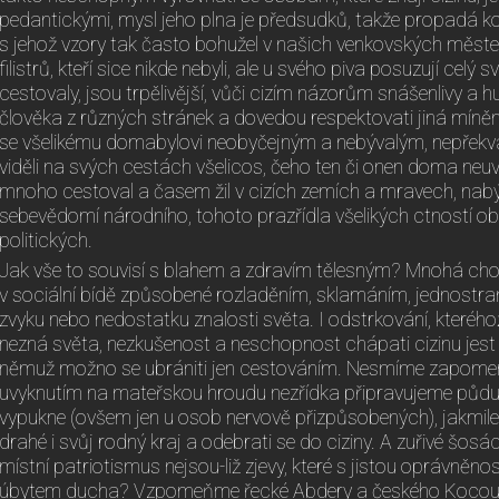
pedantickými, mysl jeho plna je předsudků, takže propadá 
s jehož vzory tak často bohužel v našich venkovských měs
filistrů, kteří sice nikde nebyli, ale u svého piva posuzují celý
cestovaly, jsou trpělivější, vůči cizím názorům snášenlivy a 
člověka z různých stránek a dovedou respektovati jiná míněn
se všelikému domabylovi neobyčejným a nebývalým, nepřekvap
viděli na svých cestách všelicos, čeho ten či onen doma neuvidí
mnoho cestoval a časem žil v cizích zemích a mravech, na
sebevědomí národního, tohoto prazřídla všelikých ctností o
politických.
Jak vše to souvisí s blahem a zdravím tělesným? Mnohá chor
v sociální bídě způsobené rozladěním, sklamáním, jednostra
zvyku nebo nedostatku znalosti světa. I odstrkování, kteréhož
nezná světa, nezkušenost a neschopnost chápati cizinu jes
němuž možno se ubrániti jen cestováním. Nesmíme zapomeno
uvyknutím na mateřskou hroudu nezřídka připravujeme půdu
vypukne (ovšem jen u osob nervově přizpůsobených), jakmile 
drahé i svůj rodný kraj a odebrati se do ciziny. A zuřivé šosá
místní patriotismus nejsou-liž zjevy, které s jistou oprávně
úbytem ducha? Vzpomeňme řecké Abdery a českého Kocour