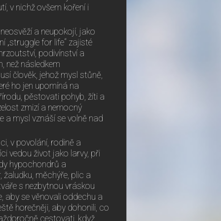
í, v nichž ovšem koření i
 neosvěží a neupokojí, jako
„struggle for life“ zajisté
zoutství, podivínství a
m, než následkem
sí člověk, jehož mysl stůně,
teré ho jen upomíná na
 přírodu, pěstovati pohyb, žíti a
rzelost zmizí a nemocný
uše a mysl vznáší se volně nad
, v povolání, rodině a
i vedou život jako larvy, při
řady hypochondrů a
žaludku, měchýře, plic a
 tváře s nezbytnou vráskou
e, aby se věnovali oddechu a
tě horečněji, aby dohonili, co
každoročně cestovati, když