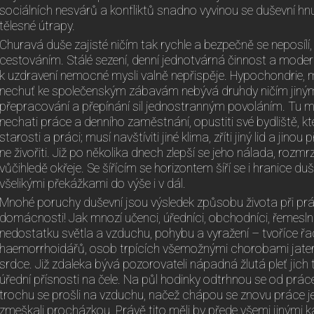
sociálních nesvárů a konfliktů snadno vyvinou se duševní hnut
tělesné útrapy.
Churavá duše zajisté ničím tak rychle a bezpečně se neposílí,
cestováním. Stálé sezení, denní jednotvárná činnost a moderní 
k uzdravení nemocné mysli valně nepřispěje. Hypochondrie, mr
nechuť ke společenským zábavám nebývá druhdy ničím jiný
přepracování a přepínání sil jednostranným povoláním. Tu mu
nechati práce a denního zaměstnání, opustiti své bydliště, k
starosti a práci; musí navštíviti jiné klima, zříti jiný lid a jinou
ne živořiti. Již po několika dnech zlepší se jeho nálada, rozm
vůčihledě okřeje. Se šířícím se horizontem šíří se i hranice d
všelikými překážkami do výše i v dál.
Mnohé poruchy duševní jsou výsledek způsobu života při práci
domácnosti! Jak mnozí učenci, úředníci, obchodníci, řemeslníc
nedostatku světla a vzduchu, pohybu a vyražení – tvoříce 
haemorrhoidářů, osob trpících všemožnými chorobami jater, 
srdce. Již zdaleka bývá pozorovateli nápadná žlutá pleť jich
úřední přísnosti na čele. Na půl hodinky odtrhnou se od prác
trochu se prošli na vzduchu, načež chápou se znovu práce ješ
zmeškali procházkou. Právě tito měli by přede všemi jinými 