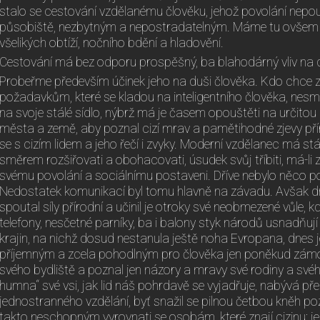
stalo se cestování vzdělanému člověku, jehož povolání nepou
působiště, nezbytným a nepostradatelným. Máme tu ovšem 
všelikých obtíží, nočního bdění a hladovění.
Cestování má bez odporu prospěšný, ba blahodárný vliv na duš
Probeřme především účinek jeho na duši člověka. Kdo chce 
požadavkům, které se kladou na inteligentního člověka, nesm
na svoje stálé sídlo, nýbrž má je časem opouštěti na určitou d
města a země, aby poznal cizí mrav a pamětihodné zjevy přír
se s cizím lidem a jeho řečí i zvyky. Moderní vzdělanec má st
směrem rozšiřovati a obohacovati, úsudek svůj tříbiti, má-li
svému povolání a sociálnímu postaveni. Dříve nebylo něco
Nedostatek komunikací byl tomu hlavně na závadu. Avšak dne
spoutal síly přírodní a učinil je otroky své neobmezené vůle, kd
telefony, nesčetné parníky, ba i balony styk národů usnadňují
krajin, na nichž dosud nestanula ještě noha Evropana, dnes je
příjemným a zcela pohodlným pro člověka jen poněkud zámo
svého bydliště a poznal jen názory a mravy své rodiny a svéh
humna“ své vsi, jak lid náš pohrdavě se vyjadřuje, nabývá p
jednostranného vzdělání, byť snažil se pilnou četbou kněh poz
takto neschopným vyrovnati se osobám, které znají cizinu; je