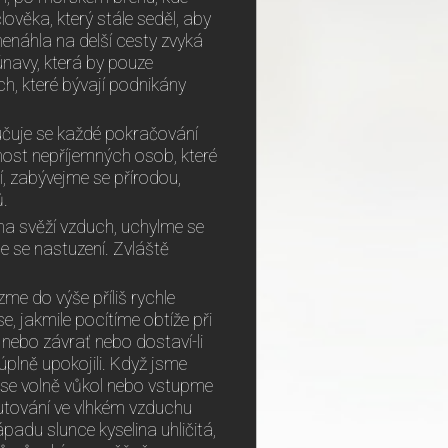
věka, který stále seděl, aby
enáhla na delší cesty zvyká
 únavy, která by pouze
ch, které bývají podnikány
učuje se každé pokračování
ost nepříjemných osob, které
í, zabývejme se přírodou,
ů.
 na svěží vzduch, uchylme se
e se nastuzení. Zvláště
me do výše příliš rychle
, jakmile pocítíme obtíže při
 nebo závrať nebo dostaví-li
úplně upokojili. Když jsme
 se volně vůkol nebo vstupme
utování ve vlhkém vzduchu
ápadu slunce kyselina uhličitá,