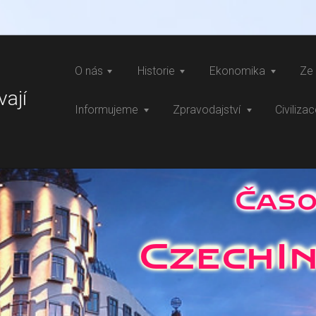
O nás
Historie
Ekonomika
Ze 
vají
Informujeme
Zpravodajství
Civiliza