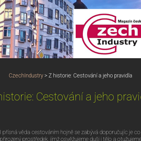
CzechIndustry
>
Z historie: Cestování a jeho pravidla
historie: Cestování a jeho pravi
I přísná věda cestováním hojně se zabývá doporučujíc je co ne
přirozený prostředek, jímž osvěžujeme duši i tělo a otužuje