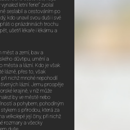
ynalezl letní ferie!“ zvolal
valně seslabil a cestováním po
dý, kdo unavil svou duši i své
popřáti o prázdninách trochu
ět, ušetří lékaře i lékárnu a
h měst a zemí, bav a
ského důvtipu, umění a
ho města a lázní. Kdo je však
é lázně, přes to, však
, při nichž mnohé nepohodlí
štívených lázní. Jemu prospěje
horské krajině, v níž může
enalezl by ve městě nebo
olností a pohybem, pohodlným
 stykem s přírodou, která za
elkolepé její činy, při nichž
tné rozmary a všecky
idem duše.