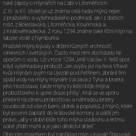
také zápisy o mlynářích na Labi v Litoměřicích.
Z XI. a XII. století je už známa celá řada mlýnů nejen
z pražského a vyšehradského podhradí, ale i z dalších
míst, z Boleslavska, Litoměřicka, Kouřimska a
z Královéhradecka. Z roku 1294 známe také říční mlýn na
labské vodě z Nymburka.
Pražské mlýny bývaly v držení různých vrchností,
církevních i světských. Často mezi nimi docházelo ke
sporům o vodu. Už v roce 1294 „král Václav II. řešil spor,
když vyšehradský probošt Jan zvýšiv jez na řece Vltavě
kvůli mlýnům svým na Újezdě pod Petřínem, zbránil tím
spád vody na mlýny mlynáře Václava z Týna a bratra
jeho Hostislava, takže mlýny ty ležící blíže mlýna
proboštského k úplné zkáze přišly“. Král se ve sporu
přiklonil na stranu proboštovu a náhradou bratry
osvobodil od všech berní, sbírek a poplatků z mlýnů, které
byli povinní zaplatit do královské komory, a udělil jim
právo, „aby v době blíže toho mlýna sladovnu a krčmu
sobě zříditi mohli a je jako dědictví drželi“.
Obecním majetkem byl například mlýn v bývalé Štikovské