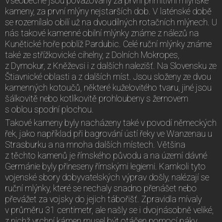
Všeobecně jsou považovány za první primitivní mlýnské
kameny, za první mlýny nejstarších dob. V laténské době
se rozemílalo obilí už na dvoudílných rotačních mlýnech. U
nás takové kamenné obilní mlýnky známe z nálezů na
Kunětické hoře poblíž Pardubic. Celé ruční mlýnky známe
také ze střížkovické cihelny, z Dolních Mokropes,
z Dymokur, z Kněževsi i z dalších nalezišť. Na Slovensku ze
Štiavnické oblasti a z dalších míst. Jsou složeny ze dvou
kamenných kotoučů, některé kuželovitého tvaru, jiné jsou
šálkovitě nebo kotlíkovitě prohloubeny s žernovem
s oblou spodní plochou.
Takové kameny byly nacházeny také v povodí německých
řek, jako například při bagrování ústí řeky ve Wanzenau u
Strasburku a na mnoha dalších místech. Většina
z těchto kamenů je římského původu a na území dávné
Germánie byly přineseny římskými legiemi. Kamkoli tyto
vojenské sbory dobyvatelských výprav došly, nalézají se
ruční mlýnky, které se nechaly snadno přenášet nebo
převážet za vojsky do jejich tábořišť. Zpravidla mívaly
v průměru 31 centimetr, ale našly se i dvojnásobně veliké,
z nichž vrchní kámen musel být otáčen pomocí páky.