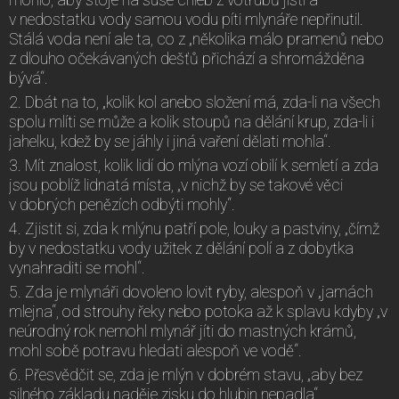
v nedostatku vody samou vodu píti mlynáře nepřinutil.
Stálá voda není ale ta, co z „několika málo pramenů nebo
z dlouho očekávaných dešťů přichází a shromážděna
bývá“.
2. Dbát na to, „kolik kol anebo složení má, zda-li na všech
spolu mlíti se může a kolik stoupů na dělání krup, zda-li i
jahelku, kdež by se jáhly i jiná vaření dělati mohla“.
3. Mít znalost, kolik lidí do mlýna vozí obilí k semletí a zda
jsou poblíž lidnatá místa, „v nichž by se takové věci
v dobrých penězích odbýti mohly“.
4. Zjistit si, zda k mlýnu patří pole, louky a pastviny, „čímž
by v nedostatku vody užitek z dělání polí a z dobytka
vynahraditi se mohl“.
5. Zda je mlynáři dovoleno lovit ryby, alespoň v „jamách
mlejna“, od strouhy řeky nebo potoka až k splavu kdyby „v
neúrodný rok nemohl mlynář jíti do mastných krámů,
mohl sobě potravu hledati alespoň ve vodě“.
6. Přesvědčit se, zda je mlýn v dobrém stavu, „aby bez
silného základu naděje zisku do hlubin nepadla“.