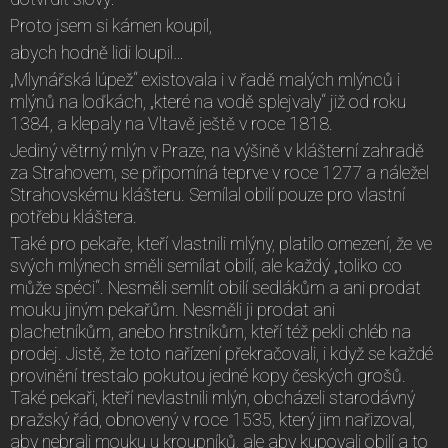
Proto jsem si kámen koupil,
abych hodně lidi loupil…
„Mlynářská lúpež“ existovala i v řadě malých mlýnců i
mlýnů na loďkách, „které na vodě splejvaly“ již od roku
1384, a klepaly na Vltavě ještě v roce 1818.
Jediný větrný mlýn v Praze, na výšině v klášterní zahradě
za Strahovem, se připomíná teprve v roce 1277 a náležel
Strahovskému klášteru. Semílal obilí pouze pro vlastní
potřebu kláštera.
Také pro pekaře, kteří vlastnili mlýny, platilo omezení, že ve
svých mlýnech směli semílat obilí, ale každý „toliko co
může spéci“. Nesměli semlít obilí sedlákům a ani prodat
mouku jiným pekařům. Nesměli ji prodat ani
plachetníkům, anebo hrstníkům, kteří též pekli chléb na
prodej. Jistě, že toto nařízení překračovali, i když se každé
provinění trestalo pokutou jedné kopy českých grošů.
Také pekaři, kteří nevlastnili mlýn, obcházeli starodávný
pražský řád, obnovený v roce 1535, který jim nařizoval,
aby nebrali mouku u kroupníků, ale aby kupovali obilí a to