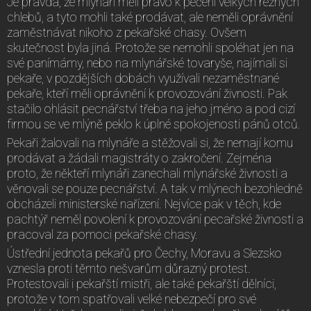
Je pravda, že mlynáři měli právo k pečení velkých režných
chlebů, a tyto mohli také prodávat, ale neměli oprávnění
zaměstnávat nikoho z pekařské chasy. Ovšem
skutečnost byla jiná. Protože se nemohli spoléhat jen na
své panímámy, nebo na mlynářské tovaryše, najímali si
pekaře, v pozdějších dobách využívali nezaměstnané
pekaře, kteří měli oprávnění k provozování živnosti. Pak
stačilo ohlásit pecnářství třeba na jeho jméno a pod cizí
firmou se ve mlýně peklo k úplné spokojenosti pánů otců.
Pekaři žalovali na mlynáře a stěžovali si, že nemají komu
prodávat a žádali magistráty o zakročení. Zejména
proto, že někteří mlynáři zanechali mlynářské živnosti a
věnovali se pouze pecnářství. A tak v mlýnech bezohledně
obcházeli ministerské nařízení. Nejvíce pak v těch, kde
pachtýř neměl povolení k provozování pecařské živnosti a
pracoval za pomoci pekařské chasy.
Ústřední jednota pekařů pro Čechy, Moravu a Slezsko
vznesla proti těmto nešvarům důrazný protest.
Protestovali i pekařští mistři, ale také pekařští dělníci,
protože v tom spatřovali velké nebezpečí pro své