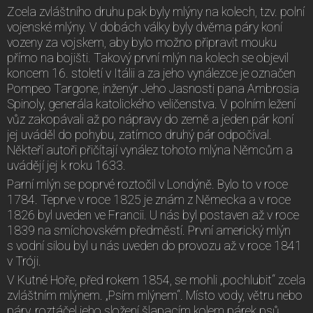
Zcela zvláštního druhu pak byly mlýny na kolech, tzv. polní
vojenské mlýny. V dobách války byly dvěma páry koní
vozeny za vojskem, aby bylo možno připravit mouku
přímo na bojišti. Takový první mlýn na kolech se objevil
koncem 16. století v Itálii a za jeho vynálezce je označen
Pompeo Targone, inženýr Jeho Jasnosti pana Ambrosia
Spinoly, generála katolického veličenstva. V polním ležení
vůz zakopávali až po nápravy do země a jeden pár koní
jej uváděl do pohybu, zatímco druhý pár odpočíval.
Někteří autoři přičítají vynález tohoto mlýna Němcům a
uvádějí jej k roku 1633.
Parní mlýn se poprvé roztočil v Londýně. Bylo to v roce
1784. Teprve v roce 1825 je znám z Německa a v roce
1826 byl uveden ve Francii. U nás byl postaven až v roce
1839 na smíchovském předměstí. První americký mlýn
s vodní silou byl u nás uveden do provozu až v roce 1841
v Tróji.
V Kutné Hoře, před rokem 1854, se mohli „pochlubit“ zcela
zvláštním mlýnem. „Psím mlýnem“. Místo vody, větru nebo
páry, roztáčel jeho složení šlapacím kolem párek psů