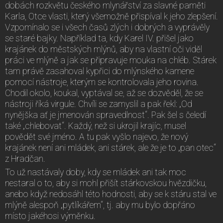
dobách rozkvětu českého mlynářství za slavné paměti
Karla, Otce vlasti, který všemožně přispíval k jeho zlepšení.
Vzpomínalo se i všech časů zlých i dobrých a vyprávěly
se staré bajky. Například ta, kdy Karel IV. přišel jako
krajánek do městských mlýnů, aby na vlastní oči viděl
práci ve mlýně a jak se připravuje mouka na chléb. Stárek
tam právě zasahoval kypřici do mlýnského kamene
pomocí nástroje, kterým se kontrolovala jeho rovina.
Chodil okolo, koukal, vyptával se, až se dozvěděl, že se
nástroji říká virgule. Chvíli se zamyslil a pak řekl: „Od
nynějška ať je jmenován spravedlnost“. Pak šel s čeledí
také „chlebovat“. Každý, než si ukrojil krajíc, musel
povědět své jméno. A tu pak vyšlo najevo, že nový
krajánek není ani mládek, ani stárek, ale že je to „pan otec“
z Hradčan.
To už nastávaly doby, kdy se mládek ani tak moc
nestaral o to, aby si mohl přišít stárkovskou hvězdičku,
anebo když nedosáhl této hodnosti, aby se k stáru stal ve
mlýně alespoň „pytlíkářem“, tj. aby mu bylo dopřáno
místo jakéhosi výměnku.