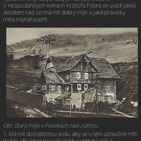
V Hospodářských knihách Krištofa Fišera se uvádí jakési
desatero rad, co má mít dobrý mlýn a jaká práva by
měla mlynáři patřit.
Obr. Starý mlýn v Pasekách nad Jizerou
1. Má mít dostatečnou vodu, aby se v něm ustavičně mlíti
mohlo, aby stoje na suše chléb z votrubů jísti a