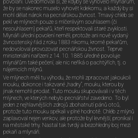
povolání. Uvědomovali si, že kdyby se vyhovělo mlynářům,
že by se nakonec muselo vyhovět kdekomu, a každý by si
mohl dělat nárok na pecnářskou živnost. Tmavý chléb se
pekl ve mlýnech pouze s mlčenlivým souhlasem (či
nesouhlasem) pekařů, kteří respektovali staré zvyklosti.
Mlynáři úřední povolení neměli, protože ani nově vydaný
živnostenský řád z roku 1883 nikomu, kromě pekařům,
nedovoloval provozovat pecnářskou živnost. Teprve
ministeriální nařízení z 14. 10. 1885 úředně povoluje
mlynářům také pečení, ale nic neříká o pachtýřích, tj. o
nájemcích mlýnů.
Ve mlýnech měli tu výhodu, že mohli zpracovat jakoukoli
mouku, dokonce i takzvané „hadry“, mouku, kterou by
jinak nemohli prodat. Tuto mouku skupovávali i v těch
mlýnech, ve kterých nebylo pecnářství zavedeno. To byl
jeden z nejhlavnějších zdrojů zbohatnutí pánů otců,
protože tuto mouku spékali v plné hodnotě. Chléb z mlýnů
zaplavoval nejen venkov, ale protože byl levnější, pronikal i
na městské trhy. Nastal tak tvrdý a bezohledný boj mezi
pekaři a mlynáři.