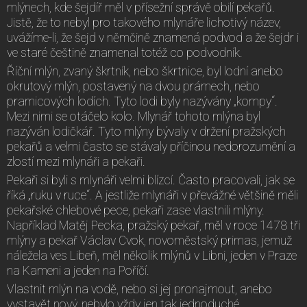
mlýnech, kde šejdíř měl v přísežní správě obilí pekařů.
Jistě, že to nebyl pro takového mlynáře lichotivý název,
uvážíme-li, že šejd v němčině znamená podvod a že šejdr i
ve staré češtině znamenal totéž co podvodník.
Říční mlýn, zvaný škrtník, nebo škrtnice, byl lodní anebo
okrutový mlýn, postavený na dvou prámech, nebo
pramicových lodích. Tyto lodi byly nazývány „kompy“.
Mezi nimi se otáčelo kolo. Mlynář tohoto mlýna byl
nazýván lodičkář. Tyto mlýny bývaly v držení pražských
pekařů a velmi často se stávaly příčinou nedorozumění a
zlostí mezi mlynáři a pekaři.
Pekaři si byli s mlynáři velmi blízcí. Často pracovali, jak se
říká „ruku v ruce“. A jestliže mlynáři v převážné většině měli
pekařské chlebové pece, pekaři zase vlastnili mlýny.
Například Matěj Pecka, pražský pekař, měl v roce 1478 tři
mlýny a pekař Václav Cvok, novoměstský primas, jemuž
náležela ves Libeň, měl několik mlýnů v Libni, jeden v Praze
na Kameni a jeden na Poříčí.
Vlastnit mlýn na vodě, nebo si jej pronajmout, anebo
vystavět nový, nebylo vždy jen tak jednoduché.