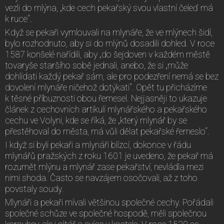
vezli do mlýna, „kde cech pekařský svou vlastní čeleď má
k ruce“.
Když se pekaři vymlouvali na mlynáře, že ve mlýnech šidí,
bylo rozhodnuto, aby si do mlýnů dosadili dohled. V roce
1587 konšelé nařídili, aby „do šejdoven v každém městě
tovaryše staršího sobě jednali, anebo, že si „může
dohlídati každý pekař sám, ale pro podezření nemá se bez
dovolení mlynáře ničehož dotýkati“. Opět tu přicházíme
k těsné příbuznosti obou řemesel. Nejjasněji to ukazuje
článek z cechovních artikulí mlynářského a pekařského
cechu ve Volyni, kde se říká, že „který mlynář by se
přestěhoval do města, má vůli dělat pekařské řemeslo“.
I když si byli pekaři a mlynáři blízcí, dokonce v řádu
mlynářů pražských z roku 1601 je uvedeno, že pekař má
rozumět mlýnu a mlynář zase pekařství, nevládla mezi
nimi shoda. Často se navzájem osočovali, až z toho
povstaly soudy.
Mlynáři a pekaři mívali většinou společné cechy. Pořádali
společné schůze ve společné hospodě, měli společnou