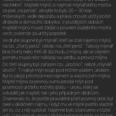
náchlební“. Majitelé mlýnů si najímali mlynářského mistra
za plat „na peníze“, obvykle to bylo 20 – 30 kop
míšenských, vedle deputátu a práva chovati určitý počet
drůbeže a domácího dobytka. V pozdějších dobách
majitelé mlýnů museli žádat o povolení služebního mistra
cech, ovšemže za určitý poplatek.
Ve druhé skupině byli mlynáři, kteří se stali nájemci mlýnů
na tzv. „čtvrtý peníz“, někde i na „třetí peníz“. Takový mlynář
bral čtvrtý nebo třetí díl důchodu z mlýna, ale ve stejném
poměru musel nést náklady na údržbu a provoz mlýna.
Do třetí skupiny byli zařazeni tzv. „úročníci“, neboli „mlynáři
úroční“. Ti nabyli mlýn koupí pod ročním platem, úrokem.
Byl to jakýsi přechod mezi nájmem a vlastnictvím mlýna.
Majitel mlýna za pevnou sumu prodal mlýn pod
povinností určitého ročního platu – úroku, který se
odváděl jak majiteli, tak i jeho případným dědicům.
Znamenalo to, že jestliže pravidelně platil povinný úrok, byl
také v dědičném nájmu, i když mu ve mlýně patřilo vlastně
jen to, co z něj vyzískal. Nájemné bylo stanoveno v různé
výši. V Krumlově v roce 1563 byl pronajat mlýn za 40 kop