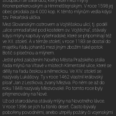
stoupách se šalandou, který ležel mezi mlýny
Kronenperkerovským a Himmelštejnským. V roce 1598 jej
obec prodala za 4 000 kop. K těmto mlýnům vedla kdysi
tzv. Pekařská ulička.
Mezi Slovanským ostrovem a Vojtěšskou ulicí, tj. podél
„ulice smraďařské pod kostelem sv. Vojtěcha“, stávaly
kdysi mlýny kapituly vyšehradské, které se připomínají též
ve XII. století. A v témže století, v roce 1183 se dostal do
majetku řádu johanitů mezi jiným zbožím také potok
Botič s písečnou a mlýnem.
Ještě před založením Nového Města Pražského stála
řada mlýnů na Vltavě v místech Klimentské ulice, které se
dělily na řadu českou a německou. Ve XIV. století se
nazývaly Lukášovy. Ty v roce 1462 vlastnil královský
písař Jan z Lestkova, zvaný Mleziva. Po něm se až do
roku 1848 nazývaly Mlezivovské. Po tomto roce byly
přejmenovány na Nové.
Už od starodávna stávaly mlýny na Novotného lávce.
V roce 1396 se jich tu tísnilo deset. Často bývaly
pobořeny povodněmi, anebo utrpěly požáry či vojenskými