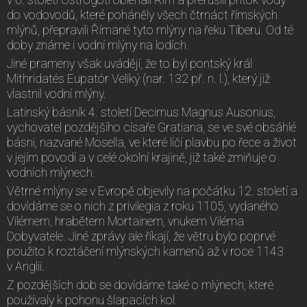
do vodovodů, které poháněly všech čtrnáct římských
mlýnů, přepravili Římané tyto mlýny na řeku Tiberu. Od té
doby známe i vodní mlýny na lodích.
Jiné prameny však uvádějí, že to byl pontský král
Mithridatés Eupatór Veliký (nar. 132 př. n. l.), který již
vlastnil vodní mlýny.
Latinský básník 4. století Decimus Magnus Ausonius,
vychovatel pozdějšího císaře Gratiana, se ve své obsáhlé
básni, nazvané Mosella, ve které líčí plavbu po řece a život
v jejím povodí a v celé okolní krajině, již také zmiňuje o
vodních mlýnech.
Větrné mlýny se v Evropě objevily na počátku 12. století a
dovídáme se o nich z privilegia z roku 1105, vydaného
Vilémem, hrabětem Mortainem, vnukem Viléma
Dobyvatele. Jiné zprávy ale říkají, že větru bylo poprvé
použito k roztáčení mlýnských kamenů až v roce 1143
v Anglii.
Z pozdějších dob se dovídáme také o mlýnech, které
používaly k pohonu šlapacích kol.