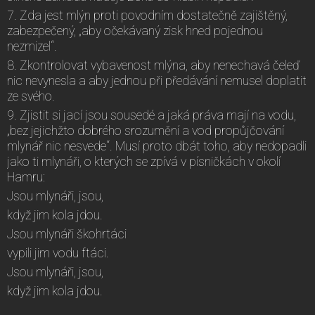
7. Zda jest mlýn proti povodním dostatečně zajištěný,
zabezpečený, „aby očekávaný zisk hned pojednou
nezmizel“.
8. Zkontrolovat vybavenost mlýna, aby nenechavá čeleď
nic nevynesla a aby jednou při předávání nemusel doplatit
ze svého.
9. Zjistit si jací jsou sousedé a jaká práva mají na vodu,
„bez jejichžto dobrého srozumění a vod propůjčování
mlynář nic nesvede“. Musí proto dbát toho, aby nedopadli
jako ti mlynáři, o kterých se zpívá v písničkách v okolí
Hamru:
Jsou mlynáři, jsou,
když jim kola jdou.
Jsou mlynáři škohrtáci
vypili jim vodu ftáci.
Jsou mlynáři, jsou,
když jim kola jdou.