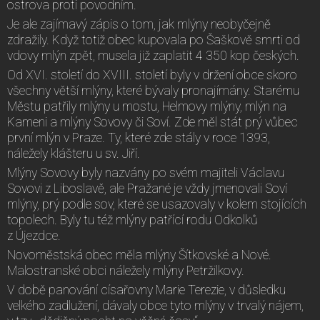
ostrova proti povodním.
Je ale zajímavý zápis o tom, jak mlýny neobyčejně
zdražily. Když totiž obec kupovala po Šaškově smrti od
vdovy mlýn zpět, musela již zaplatit 4 350 kop českých.
Od XVI. století do XVIII. století byly v držení obce skoro
všechny větší mlýny, které bývaly pronajímány. Starému
Městu patřily mlýny u mostu, Helmovy mlýny, mlýn na
Kameni a mlýny Sovovy či Soví. Zde měl stát prý vůbec
první mlýn v Praze. Ty, které zde stály v roce 1393,
náležely klášteru u sv. Jiří.
Mlýny Sovovy byly nazvány po svém majiteli Václavu
Sovovi z Liboslavě, ale Pražané je vždy jmenovali Soví
mlýny, prý podle sov, které se usazovaly v kolem stojících
topolech. Byly tu též mlýny patřící rodu Odkolků
z Újezdce.
Novoměstská obec měla mlýny Šítkovské a Nové.
Malostranské obci náležely mlýny Petržilkovy.
V době panování císařovny Marie Terezie, v důsledku
velkého zadlužení, dávaly obce tyto mlýny v trvalý nájem,