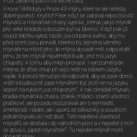
v tzv. „dědičný pacht na věčné časy“.
V roce 1848 byly v Praze 43 mlýny, které se ale netěšily
dobré pověsti. Kryštof Fišer, když se zabýval nepoctivostí
mlynářů a mlynářské chasy, vypráví, „kterak jakýs mlynář
pro velké krádeže odsouzen byl na šibenici. Když pak již
na půl žebříku vylezl, tázán jsa od pána svého, aby mu
před smrtí svou poradil, kterého by zejména věrného
mlynáře na místě jeho do mlýna dosadit měl, odpověděl
jemu, že ten mlynář nejvěrnější bude, jenž má jazyk
chlupatý. A tomu aby mlejn pronajal. I vyrozuměl pán
mlejna, že dříve chlup při vejci nežli na lidském jazyku
najde. A poručil témuž po té odpovědi, aby se zase domů
vrátil a budoucně zase mlynářem byl, jestli ne na jazyku,
aspoň na rukách jsa chlupatým“. A tak okrádali mlynáři,
kradla mlynářská chasa, stárek, mládci i starší učedníci,
práškové, ale pozadu nezůstávali ani ti nejmladší,
smetipraši. Hádek, ale i sporů se zákazníky a soudních
jednání bývalo víc než dost. Tato nepěkná vlastnost
mlynářů se dostala i do národních písní a v nejedné z nich
se zpívá o „lúpeži mlynářské“. Tu nejeden mlynář mohl
dotvrdit slovy: