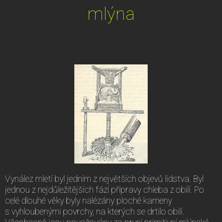
mlýna
Vynález mletí byl jedním z největších objevů lidstva. Byl
jednou z nejdůležitějších fází přípravy chleba z obilí. Po
celé dlouhé věky byly nalézány ploché kameny
s vyhloubenými povrchy, na kterých se drtilo obilí.