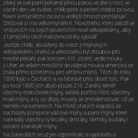
„který ve své parní pekárně plnou parou ve dne v noci, ve
všední den i ve svátek, chléb peče a pečení chleba za svou
hlavní a mlynářství za svou vedlejší činnost prohlašuje“.
Stěžoval si i na velkomlynáře K. Novotného, který založil ve
Vršovicích na svých pozemcích nové velkopekárny, „aby
z tamějšího okolí maloživnostníky vypudil“.
Jestliže chléb, dovážený do měst z mlýnských
velkopekáren, statků a velkostatků byl zhoubou pro
mnohé pekaře, pak koncem XIX. století, vedle mouky
z Uher, ve velkém množství dovážená mouka americká se
stala přímo pohromou pro většinu mlýnů. Těch do roku
1890 bylo v Čechách a na Moravě přes deset tisíc. Pak
po roce 1890 jich zbylo pouze 216. Zanikly téměř
všechny staročeské mlýny, selské, poříční i říční, všechny
malé mlýny, a ty co zbyly, musely se zmodernizovat. Už se
nemlelo na kamenech. Na místě starých klapáčů se
nacházely ponejvíce válcové mlýny a parní mlýny, které
nahradily všechny ty krcálky, drnčáky, škrtníky, buďáky i
ostatní starobylé mlýny.
Na šalandách se už jen vzpomínalo a vyprávělo o