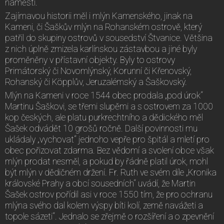
náměstí.
Zajímavou historii měl i mlýn Kamenského, jinak na
Kameni, či Šaškův mlýn na Rohanském ostrově, který
patřil do skupiny ostrovů v sousedství Štvanice. Většina
z nich úplně zmizela karlínskou zástavbou a jiné byly
proměněny v přístavní objekty. Byly to ostrovy
Primátorský či Novomlýnský, Korunní či Křenovský,
Rohanský či Köpplův, Jeruzalémský a Šaškovský.
Mlýn na Kameni v roce 1544 obec prodala „pod úrok“
Martinu Šaškovi, se třemi slupěmi a s ostrovem za 1000
kop českých, ale platu purkrechtního a dědického měl
Šašek odvádět 10 grošů ročně. Další povinnosti mu
ukládaly „vychovat“ jednoho vepře pro špitál a mletí pro
obec pořizovat zdarma. Bez vědomí a svolení obce však
mlýn prodat nesměl, a pokud by řádně platil úrok, mohl
být mlýn v dědičném držení. Fr. Ruth ve svém díle „Kronika
královské Prahy a obcí sousedních“ uvádí, že Martin
Šašek ostrov pořídil asi v roce 1550 tím, že pro ochranu
mlýna svého dal kolem výspy bíti kolí, země navážeti a
topole sázeti“. Jednalo se zřejmě o rozšíření a o zpevnění