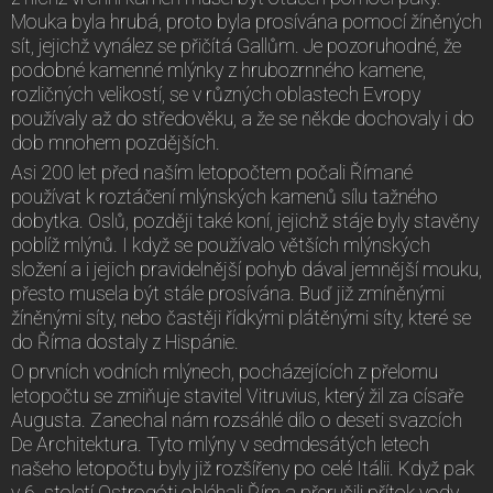
Mouka byla hrubá, proto byla prosívána pomocí žíněných
sít, jejichž vynález se přičítá Gallům. Je pozoruhodné, že
podobné kamenné mlýnky z hrubozrnného kamene,
rozličných velikostí, se v různých oblastech Evropy
používaly až do středověku, a že se někde dochovaly i do
dob mnohem pozdějších.
Asi 200 let před naším letopočtem počali Římané
používat k roztáčení mlýnských kamenů sílu tažného
dobytka. Oslů, později také koní, jejichž stáje byly stavěny
poblíž mlýnů. I když se používalo větších mlýnských
složení a i jejich pravidelnější pohyb dával jemnější mouku,
přesto musela být stále prosívána. Buď již zmíněnými
žíněnými síty, nebo častěji řídkými plátěnými síty, které se
do Říma dostaly z Hispánie.
O prvních vodních mlýnech, pocházejících z přelomu
letopočtu se zmiňuje stavitel Vitruvius, který žil za císaře
Augusta. Zanechal nám rozsáhlé dílo o deseti svazcích
De Architektura. Tyto mlýny v sedmdesátých letech
našeho letopočtu byly již rozšířeny po celé Itálii. Když pak
v 6. století Ostrogóti obléhali Řím a přerušili přítok vody