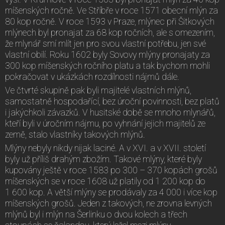
míšenských ročně. Ve Stříbře v roce 1571 obecní mlýn za
80 kop ročně. V roce 1593 v Praze, mlýnec při Šitkových
mlýnech byl pronajat za 68 kop ročních, ale s omezením,
že mlynář smí mlít jen pro svou vlastní potřebu, jen své
vlastní obilí. Roku 1602 byly Sovovy mlýny pronajaty za
300 kop míšenských ročního platu a tak bychom mohli
pokračovat v ukázkách rozdílnosti nájmů dále.
Ve čtvrté skupině pak byli majitelé vlastních mlýnů,
samostatně hospodařící, bez úroční povinnosti, bez platů
i jakýchkoli závazků. V husitské době se mnoho mlynářů,
kteří byli v úročním nájmu, po vyhnání jejich majitelů ze
země, stalo vlastníky takových mlýnů.
Mlýny nebyly nikdy nijak laciné. A v XVI. a v XVII. století
byly už příliš drahým zbožím. Takové mlýny, které byly
kupovány ještě v roce 1583 po 300 – 370 kopách grošů
míšenských se v roce 1608 už platily od 1 200 kop do
1 600 kop. A větší mlýny se prodávaly za 4 000 i více kop
míšenských grošů. Jeden z takových, ne zrovna levných
mlýnů byl i mlýn na Šerlinku o dvou kolech a třech