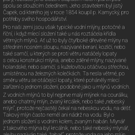
spolu se sloužícím čeledínem. Jeho stavitelem byl jistý
Čapek, od kterého jej v roce 1854 koupil p. Kamycký, pro
potřeby svého hospodářství.
Pro naši zemi jsou však typické vodní mlýny, potočné a
říční, i když mlecí složení také u nás roztáčela křídla
větrných mlýnů. Ať už to byly čtyřboké dřevěné mlýny na
středním nosném sloupu, nazývané beraní, kozličí, nebo
také samčí, u kterých se proti větru natáčely lopaty
s celou konstrukcí mlýna, anebo zděné mlýny, nazývané
holandské, nebo samičí, s kuželovitou otáčivou střechou,
umístěnou na železných kolečkách. Ta nesla větrné, po
směru větru se otáčející lopaty, které poháněly mlecí
zařízení o jednom složení, podobné jako u mlýnů vodních.
Z vodních mlýnů to byl nejprve malý mlýnek na courálku,
anebo chatrný mlýn, zvaný krcálek, nebo také „nebeský
mlýn“, protože nejčastěji čekal na nebeskou vodu, na déšť.
Takový mlýn často neměl ani nádrž na vodu. Byl o
jednom složení s vodním kolem, zvaným habán. Mlynář
z takového mlýna byl krcálník, nebo také nebeský mlynář,
ale by nazýván také „žabař“, protože voda na jeho mlýn