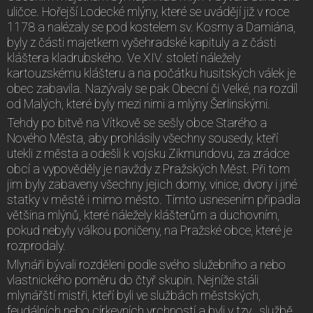
uličce. Hořejší Lodecké mlýny, které se uvádějí již v roce
1178 a nalézaly se pod kostelem sv. Kosmy a Damiána,
byly z části majetkem vyšehradské kapituly a z části
kláštera kladrubského. Ve XIV. století náležely
kartouzskému klášteru a na počátku husitských válek je
obec zabavila. Nazývaly se pak Obecní či Velké, na rozdíl
od Malých, které byly mezi nimi a mlýny Šerlinskými.
Tehdy po bitvě na Vítkově se sešly obce Starého a
Nového Města, aby prohlásily všechny sousedy, kteří
utekli z města a odešli k vojsku Zikmundovu, za zrádce
obcí a vypověděly je navždy z Pražských Měst. Při tom
jim byly zabaveny všechny jejich domy, vinice, dvory i jiné
statky v městě i mimo město. Tímto usnesením připadla
většina mlýnů, které náležely klášterům a duchovním,
pokud nebyly válkou poničeny, na Pražské obce, které je
rozprodaly.
Mlynáři bývali rozděleni podle svého služebního a nebo
vlastnického poměru do čtyř skupin. Nejníže stáli
mlynářští mistři, kteří byli ve službách městských,
feudálních nebo církevních vrchností a byli v tzv. „službě