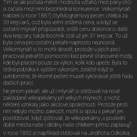
Tím se ale počala měnit i hodnota vztahů mezi pány otci
a začala mezi nimi bezohledná konkurence. Velkomlynáři
nabízeli (v roce 1887) čtyřkilogramový pecen chleba za
33 krejcarů, což byla velmi snížená cena, a když se
ostatní mlynáři přizpůsobili, snížili cenu dokonce o další
dva krejcary, takže bochník stál už jen 31 krejcar. To už
byla cena pro ostatní pekaře naprosto neúnosná.
Velkomlynáři si to mohli dovolit, protože u jejich pecí
pracovali pekařští pomocníci bez pevně stanovené mzdy,
kde byli placeni pouze za výkon, kolik kdo upeče. Byla to
těžká pobídka k vyšším výkonům, zvláště když si
uvědomíme, že kromě pečení museli vykonávat ještě řadu
dalších prací.
Ne jenom pekaři, ale už i mlynáři si stěžovali na nově
zakládané velkopekárny při velkých mlýnech, z nichž
některé vznikaly jako akciové společnosti. Protože proti
nim nebylo možno zakročit, mohli si spolu s pekaři jen
postěžovat, když zjišťovali, že velkopekárny „v poslední
době města naše i dědiny naše chlebem přímo zaplavují“.
V roce 1892 si například stěžovali na Jindřicha Odkolka,