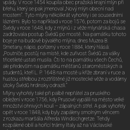
vpády. V roce 1454 koupila obec pražská krajní mlýn při
břehu, který se pak jmenoval „Nový mlýn obecní nad
mostem“. Tyto mlýny několikrát vyhořely i se sousedními
lázněmi. Bylo to například v roce 1576, potom za bojů se
Švédy v roce 1648, kdy z mlýnů i z věže mlynářská chasa
zadržovala postup Švédů po mostě. Na památku tohoto
boje je na budově bývalého mlýna, dnes Muzea B.
Smetany, nápis, pořízený v roce 1884, který hlásá:
„Poutníče, postůj na místě, kde zuřivost Švédů za války
třicetileté ustati musila. Čti to na památku všech Čechů,
ale především na památku měšťanů staroměstských a
studentů, kteří L. P. 1648 na mostě u kříže zbraní v ruce a
hustou střelbou z roztříštěné již mostecké věže a vodárny
útoky Švédů hrdinsky odrazili.“
Mlýny vyhořely také při palbě nepřátel za pruského
obležení v roce 1756, kdy Prusové vypálili na město velké
množství ohnivých koulí – zápalných střel. A pak vyhořely
opět v roce 1848, kdy byly zapáleny smolným věncem
z rozkazu maršála Alfreda Windischgretze. Tehdy
rozpálené obilí a hořící trámy lítaly až na Václavské