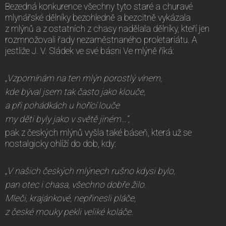
Bezedná konkurence všechny tyto staré a churavé
mlynářské dělníky bezohledně a bezcitně vykázala
z mlýnů a z ostatních z chasy nadělala dělníky, kteří jen
rozmnožovali řady nezaměstnaného proletariátu. A
jestliže J. V. Sládek ve své básni Ve mlýně říká:
„Vzpomínám na ten mlýn porostlý vínem,
kde býval jsem tak často jako klouče,
a při pohádkách u hořící louče
my děti byly jako v světě jiném…“,
pak z českých mlýnů vyšla také báseň, která už se
nostalgicky ohlíží do dob, kdy:
„V našich českých mlýnech rušno kdysi bylo,
pan otec i chasa, všechno dobře žilo.
Mleči, krajánkové, nepřinesli pláče,
z české mouky pekli veliké koláče.