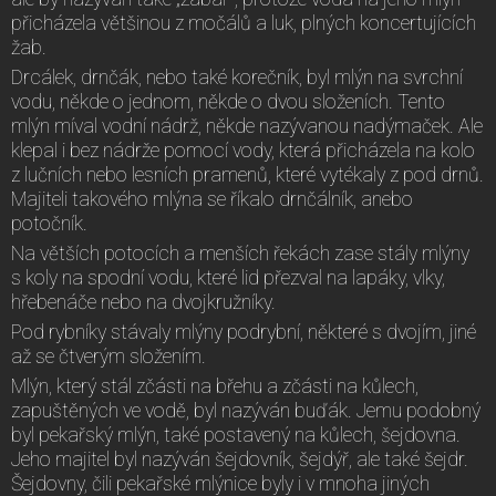
přicházela většinou z močálů a luk, plných koncertujících
žab.
Drcálek, drnčák, nebo také korečník, byl mlýn na svrchní
vodu, někde o jednom, někde o dvou složeních. Tento
mlýn míval vodní nádrž, někde nazývanou nadýmaček. Ale
klepal i bez nádrže pomocí vody, která přicházela na kolo
z lučních nebo lesních pramenů, které vytékaly z pod drnů.
Majiteli takového mlýna se říkalo drnčálník, anebo
potočník.
Na větších potocích a menších řekách zase stály mlýny
s koly na spodní vodu, které lid přezval na lapáky, vlky,
hřebenáče nebo na dvojkružníky.
Pod rybníky stávaly mlýny podrybní, některé s dvojím, jiné
až se čtverým složením.
Mlýn, který stál zčásti na břehu a zčásti na kůlech,
zapuštěných ve vodě, byl nazýván buďák. Jemu podobný
byl pekařský mlýn, také postavený na kůlech, šejdovna.
Jeho majitel byl nazýván šejdovník, šejdýř, ale také šejdr.
Šejdovny, čili pekařské mlýnice byly i v mnoha jiných