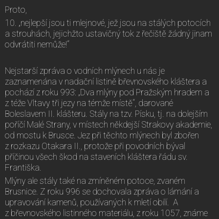
Proto,
10. „nejlepší jsou ti mlejnové, jež jsou na stálých potocích
a strouhách, jejichžto ustavičný tok z řečiště žádný jinam
odvrátiti nemůže!“
Nejstarší zpráva o vodních mlýnech u nás je
zaznamenána v nadační listině břevnovského kláštera a
pochází z roku 993: „Dva mlýny pod Pražským hradem a
z téže Vltavy tři jezy na témže místě“, darované
Boleslavem II. klášteru. Stály na tzv. Písku, tj. na dolejším
poříčí Malé Strany, v místech někdejší Strakovy akademie,
od mostu k Brusce. Jez při těchto mlýnech byl zbořen
z rozkazu Otakara II., protože při povodních býval
příčinou všech škod na staveních kláštera řádu sv.
Františka.
Mlýny ale stály také na zmíněném potoce, zvaném
Brusnice. Z roku 996 se dochovala zpráva o lámání a
upravování kamenů, používaných k mletí obilí. A
z břevnovského listinného materiálu, z roku 1057, známe