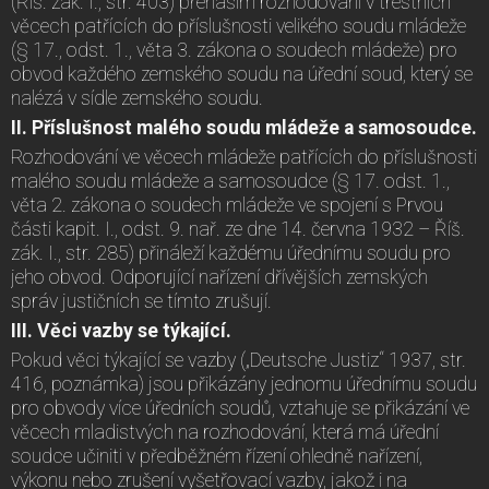
(Říš. zák. I., str. 403) přenáším rozhodování v trestních
věcech patřících do příslušnosti velikého soudu mládeže
(§ 17., odst. 1., věta 3. zákona o soudech mládeže) pro
obvod každého zemského soudu na úřední soud, který se
nalézá v sídle zemského soudu.
II. Příslušnost malého soudu mládeže a samosoudce.
Rozhodování ve věcech mládeže patřících do příslušnosti
malého soudu mládeže a samosoudce (§ 17. odst. 1.,
věta 2. zákona o soudech mládeže ve spojení s Prvou
části kapit. I., odst. 9. nař. ze dne 14. června 1932 – Říš.
zák. I., str. 285) přináleží každému úřednímu soudu pro
jeho obvod. Odporující nařízení dřívějších zemských
správ justičních se tímto zrušují.
III. Věci vazby se týkající.
Pokud věci týkající se vazby („Deutsche Justiz“ 1937, str.
416, poznámka) jsou přikázány jednomu úřednímu soudu
pro obvody více úředních soudů, vztahuje se přikázání ve
věcech mladistvých na rozhodování, která má úřední
soudce učiniti v předběžném řízení ohledně nařízení,
výkonu nebo zrušení vyšetřovací vazby, jakož i na