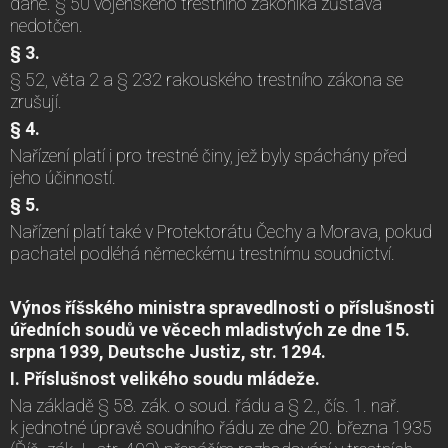
dané. § 50 vojenského trestního zákoníka zůstává
nedotčen.
§ 3.
§ 52, věta 2 a § 232 rakouského trestního zákona se
zrušují.
§ 4.
Nařízení platí i pro trestné činy, jež byly spáchány před
jeho účinností.
§ 5.
Nařízení platí také v Protektorátu Čechy a Morava, pokud
pachatel podléhá německému trestnímu soudnictví.
Výnos říšského ministra spravedlnosti o příslušnosti
úředních soudů ve věcech mladistvých ze dne 15.
srpna 1939, Deutsche Justiz, str. 1294.
I. Příslušnost velikého soudu mládeže.
Na základě § 58. zák. o soud. řádu a § 2., čís. 1. nař.
k jednotné úpravě soudního řádu ze dne 20. března 1935