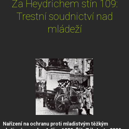
Za Heydrichem stín 109:
Trestní soudnictví nad
mládeží
Nařízení na ochranu proti mladistvým těžkým