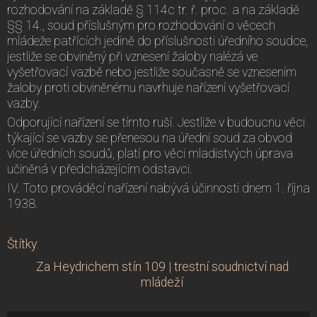
rozhodování na základě § 114c tr. ř. proc. a na základě
§§ 14., soud příslušným pro rozhodování o věcech
mládeže patřících jedině do příslušnosti úředního soudce,
jestliže se obviněný při vznesení žaloby nalézá ve
vyšetřovací vazbě nebo jestliže současně se vznesením
žaloby proti obviněnému navrhuje nařízení vyšetřovací
vazby.
Odporující nařízení se tímto ruší. Jestliže v budoucnu věci
týkající se vazby se přenesou na úřední soud za obvod
více úředních soudů, platí pro věci mladistvých úprava
učiněná v předcházejícím odstavci.
IV. Toto prováděcí nařízení nabývá účinnosti dnem 1. října
1938.
Štítky
:
Za Heydrichem stín 109
|
trestní soudnictví nad
mládeží