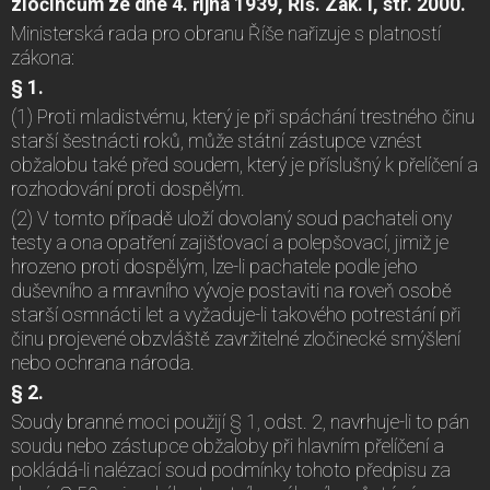
zločincům ze dne 4. října 1939, Říš. Zák. I, str. 2000.
Ministerská rada pro obranu Říše nařizuje s platností
zákona:
§ 1.
(1) Proti mladistvému, který je při spáchání trestného činu
starší šestnácti roků, může státní zástupce vznést
obžalobu také před soudem, který je příslušný k přelíčení a
rozhodování proti dospělým.
(2) V tomto případě uloží dovolaný soud pachateli ony
testy a ona opatření zajišťovací a polepšovací, jimiž je
hrozeno proti dospělým, lze-li pachatele podle jeho
duševního a mravního vývoje postaviti na roveň osobě
starší osmnácti let a vyžaduje-li takového potrestání při
činu projevené obzvláště zavržitelné zločinecké smýšlení
nebo ochrana národa.
§ 2.
Soudy branné moci použijí § 1, odst. 2, navrhuje-li to pán
soudu nebo zástupce obžaloby při hlavním přelíčení a
pokládá-li nalézací soud podmínky tohoto předpisu za