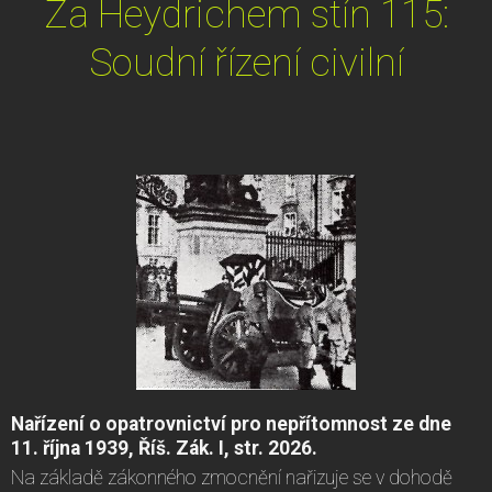
Za Heydrichem stín 115:
Soudní řízení civilní
Nařízení o opatrovnictví pro nepřítomnost ze dne
11. října 1939, Říš. Zák. I, str. 2026.
Na základě zákonného zmocnění nařizuje se v dohodě