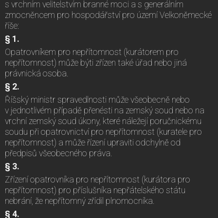
s vrchním velitelstvím branné moci a s generálním
zmocněncem pro hospodářství pro území Velkoněmecké
říše:
§ 1.
Opatrovníkem pro nepřítomnost (kurátorem pro
nepřítomnost) může býti zřízen také úřad nebo jiná
právnická osoba.
§ 2.
Říšský ministr spravedlnosti může všeobecně nebo
v jednotlivém případě přenésti na zemský soud nebo na
vrchní zemský soud úkony, které náležejí poručnickému
soudu při opatrovnictví pro nepřítomnost (kuratele pro
nepřítomnost) a může řízení upraviti odchylně od
předpisů všeobecného práva.
§ 3.
Zřízení opatrovníka pro nepřítomnost (kurátora pro
nepřítomnost) pro příslušníka nepřátelského státu
nebrání, že nepřítomný zřídil plnomocníka.
§ 4.