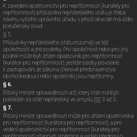
K zavedení opatrovnictví pro nepřítomnost (kurately pro
nepřítomnost) příslušníka nepřátelského státu je třeba
návrhu vyššího správního úřadu, v jehož obvodě má sídlo
poručenský soud.
§ 5.
Příslušníky nepřátelského státu rozumějí se též
společnosti a jiné podniky. Pro společnost nebo pro jiný
podnik může býti zřízen opatrovník pro nepřítomnost
(kurátor pro nepřítomnost), jestliže osoby povolané
k zastupování ze zákona (členové představenstva
obchodvedoucí nebo společník) jsou nepřítomny.
§ 6.
Říšský ministr spravedlnosti určí, který stát má býti
pokládán za stát nepřátelský ve smyslu §§ 3 až 5.
§ 7.
Říšský ministr spravedlnosti může pro zřízení opatrovníka
pro nepřítomnost (kurátora pro nepřítomnost) a pro
vedení opatrovnictví pro nepřítomnost (kurately pro
nepřítomnost) stanoviti směrnice a vydati předpisy o