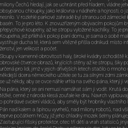
miliony Čechů hledají, jak se uchránit před hladem, vládne jeh
obsypanou chloupky, jako královna v nádheře a hojnosti, o j
nesnilo. V rozlehlé parkové zahradě byl stranou od zámecké
basén. To je pro léto. K znovuzřízeným obývacím pokojům b
přepychové koupelny, až ke stropu vyložené kachlíky. To je pro
Koupelna, jež přiléhá k pokoji paní domu, je sama o sobě mal
vystihuje ducha té, která sem vítězně přišla odnikud: místo in
ženství, jen velikost a počet.
Sloupy v kamenné obrovitosti haly, široké kvádry schodiště
obrovské čtverce obrazů, kryjících stěny až ke stropu, šiky 
určená pro lidi, jimž v jejich dřívějších letech stačilo o mno
někdejší dcera německého učitele se tu za silnými zdmi zámku 
se už někdy, aby se ovce náhle vrhla na svého pána, který ji 
Na pána, který se ani nemusí namáhat sám ji vodit. Krutá do
těžké, cenné z národa klesá zoufale ke dnu. Navrch vyplouvají
o pohrdavé svolení vládců, aby směly být hrobníky vlastního l
Pán nad kalem a špínou vyvrhelů, nad miliony robotů, nad vší
teprve počátkem hrůzy, již jeho chladný mozek šelmy plánuje,
Zastupující říšský protektor, otec tří dětí a vrah statisíců ji