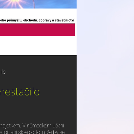
ilo
nestačilo
 majetkem. V německém učení
tojí ani slovo o tom, že by se