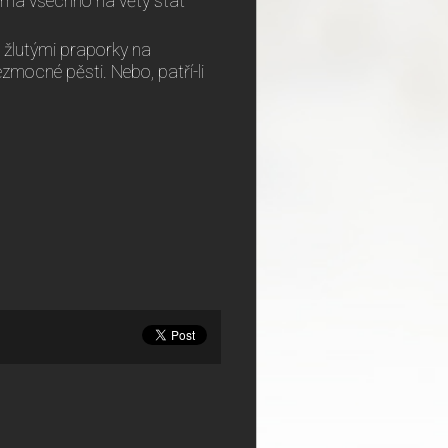
u má všechno na věty stát
se žlutými praporky na
ezmocné pěsti. Nebo, patří-li