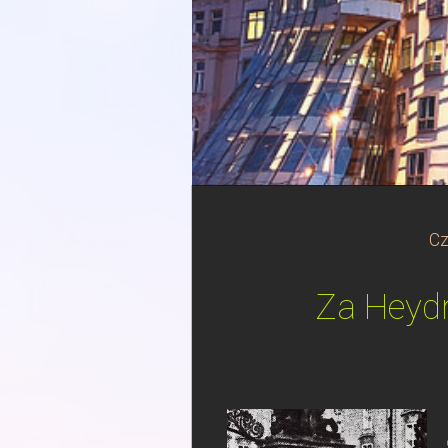
Cz
Za Heydr