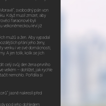
na Moravě“, svobodný pán von
u. Když musil zmizet, aby
rověcí faraonové byli
u velkoněmeckou krví již
ých mužů a žen. Aby vypadal
zdějších přání jeho ženy,
hoty venku i ve své domácnosti,
. A jen tolik, kolik se jich
it celý svůj den žena prvního
e velkém – dohlížet, jak rychle
tačit nemohlo. Pořídila si
torů“ jasně nakreslí před
, kdy pod jeho dohledem