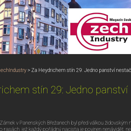
echIndustry
>
Za Heydrichem stín 29: Jedno panství nestač
ichem stín 29: Jedno panství 
Zámek v Panenských Břežanech byl před válkou židovským
o rasách, jež každý pořádný nacista je povinen nenávidět, nes