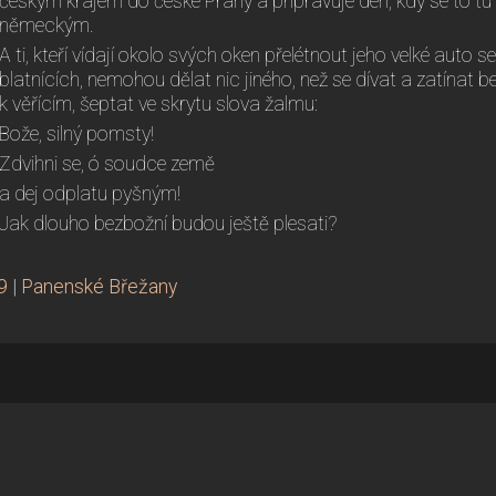
českým krajem do české Prahy a připravuje den, kdy se to t
německým.
A ti, kteří vídají okolo svých oken přelétnout jeho velké auto 
blatnících, nemohou dělat nic jiného, než se dívat a zatínat b
k věřícím, šeptat ve skrytu slova žalmu:
Bože, silný pomsty!
Zdvihni se, ó soudce země
a dej odplatu pyšným!
Jak dlouho bezbožní budou ještě plesati?
9
|
Panenské Břežany