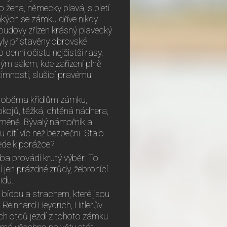
o žena, německy plavá, s pletí
akých se zámku dříve nikdy
 budovy zřízen krásný plavecký
yly přistavěny obrovské
 denní očistu nejčistší rasy.
ým sálem, kde zařízení plně
timnosti, slušící pravému
 k oběma křídlům zámku,
pokojů, těžká, chtěná nádhera,
ho méně. Bývalý námořník a
cítí víc než bezpečni. Stalo
vede k porážce?
ba provádí krutý výběr. To
 jen prázdné zrůdy, žebronící
idu.
 bídou a strachem, které jsou
 Reinhard Heydrich, Hitlerův
ných otců jezdí z tohoto zámku