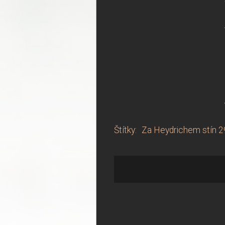
Štítky
:
Za Heydrichem stín 2