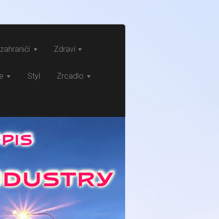
zahraničí
Zdraví
ce
Styl
Zrcadlo