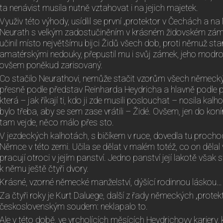
ta nenávist musila nutně vztahovat i na jejich majetek.
Využiv této výhody, usídlil se první „protektor v Čechách a 
Neurath s velkým zadostučiněním v krásném židovském zámk
učinil místo největšímu bijci Židů všech dob, proti němuž sta
amatérskými nedouky, přepustil mu i svůj zámek, jeho modro
ovšem poněkud zarisovaný.
Co stačilo Neurathovi, nemůže stačit vzorům všech německ
přesně podle představ Reinharda Heydricha a hlavně podle po
která – jak říkají ti, kdo ji zde musili poslouchat – nosila kal
bylo třeba, aby se sem zase vrátili – Židé. Ovšem, jen do konírny
tam vejde, něco málo přes sto.
V jezdeckých kalhotách, s bičíkem v ruce, dovedla tu prochod
Němce v této zemi. Učila se dělat v malém totéž, co on dělal v
pracují otroci v jejím panství. Jedno panství její lakotě však s
k němu ještě čtyři dvory.
Krásné, vzorné německé manželství, dýšící rodinnou láskou…
Za čtyři roky je Kurt Daluege, další z řady německých „protek
československým soudem: neklapalo to.
Ale v této době, ve vrcholících měsících Heydrichovy kariery