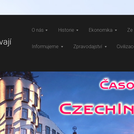
O nás
Historie
Ekonomika
Ze 
vají
Informujeme
Zpravodajství
Civiliza