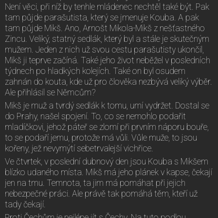
Není věci, při níž by tenhle mládenec nechtěl také být. Pak
tam půjde parašutista, který se jmenuje Kouba. A pak
tam půjde Mikš. Ano, Arnošt Mikola-Mikš z nešťastného
Zincu. Veliký, statný sedlák, který byl a stále je skutečným
mužem. Jeden z nich už svou cestu parašutisty ukončil,
Mikš ji teprve začíná. Také jeho život neběžel v posledních
týdnech po hladkých kolejích. Také on byl osudem
zahnán do kouta, kde už pro člověka nezbývá veliký výběr.
Ale přihlásil se Němcům?
Mikš je muž a tvrdý sedlák k tomu, umí vydržet. Dostal se
do Prahy, našel spojení. To, co se nemohlo podařit
mladíčkovi, jehož páteř se zlomí při prvním náporu bouře,
to se podaří jemu, protože má vůli. Vůle muže, to jsou
kořeny, jež nevymýtí sebetrvalejší vichřice.
Ve čtvrtek, v poslední dubnový den jsou Kouba s Mikšem
blízko udaného místa. Mikš má jeho plánek v kapse, čekají
jen na tmu. Temnota, ta jim má pomáhat při jejich
nebezpečné práci. Ale právě tak pomáhá těm, kteří už
tady čekají.
Proti Čechům je nejlépe jít s Čechy. Na tuto podlou