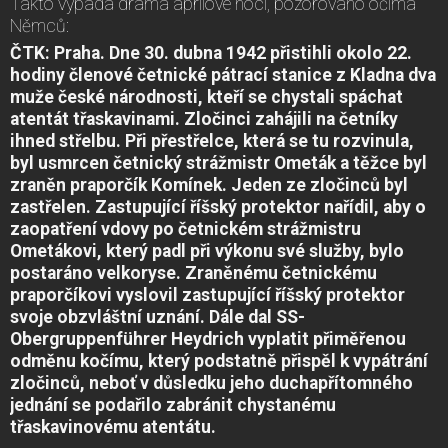
Takto vypadá drama aprilové noci, pozorováno očima
Němců:
ČTK: Praha. Dne 30. dubna 1942 přistihli okolo 22.
hodiny členové četnické pátrací stanice z Kladna dva
muže české národnosti, kteří se chystali spáchat
atentát třaskavinami. Zločinci zahájili na četníky
ihned střelbu. Při přestřelce, která se tu rozvinula,
byl usmrcen četnický strážmistr Ometák a těžce byl
zraněn praporčík Komínek. Jeden ze zločinců byl
zastřelen. Zastupující říšský protektor nařídil, aby o
zaopatření vdovy po četnickém strážmistru
Ometákovi, který padl při výkonu své služby, bylo
postaráno velkoryse. Zraněnému četnickému
praporčíkovi vyslovil zastupující říšský protektor
svoje obzvláštní uznání. Dále dal SS-
Obergruppenführer Heydrich vyplatit přiměřenou
odměnu kočímu, který podstatně přispěl k vypátrání
zločinců, neboť v důsledku jeho duchapřítomného
jednání se podařilo zabránit chystanému
třaskavinovému atentátu.