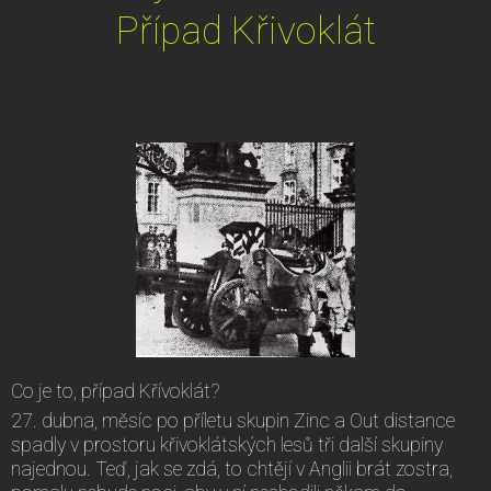
Případ Křivoklát
Co je to, případ Křívoklát?
27. dubna, měsíc po příletu skupin Zinc a Out distance
spadly v prostoru křivoklátských lesů tři další skupiny
najednou. Teď, jak se zdá, to chtějí v Anglii brát zostra,