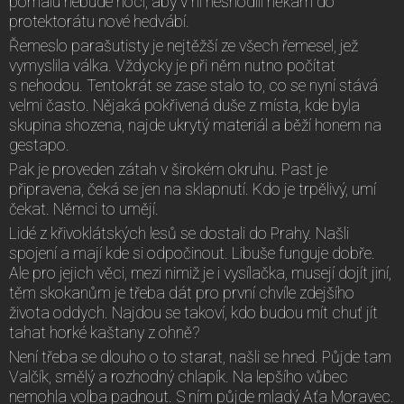
pomalu nebude noci, aby v ní neshodili někam do
protektorátu nové hedvábí.
Řemeslo parašutisty je nejtěžší ze všech řemesel, jež
vymyslila válka. Vždycky je při něm nutno počítat
s nehodou. Tentokrát se zase stalo to, co se nyní stává
velmi často. Nějaká pokřivená duše z místa, kde byla
skupina shozena, najde ukrytý materiál a běží honem na
gestapo.
Pak je proveden zátah v širokém okruhu. Past je
připravena, čeká se jen na sklapnutí. Kdo je trpělivý, umí
čekat. Němci to umějí.
Lidé z křivoklátských lesů se dostali do Prahy. Našli
spojení a mají kde si odpočinout. Libuše funguje dobře.
Ale pro jejich věci, mezi nimiž je i vysílačka, musejí dojít jiní,
těm skokanům je třeba dát pro první chvíle zdejšího
života oddych. Najdou se takoví, kdo budou mít chuť jít
tahat horké kaštany z ohně?
Není třeba se dlouho o to starat, našli se hned. Půjde tam
Valčík, smělý a rozhodný chlapík. Na lepšího vůbec
nemohla volba padnout. S ním půjde mladý Aťa Moravec.