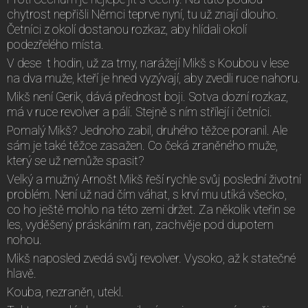
chytrost nepřišli Němci teprve nyní, tu už znají dlouho.
Četníci z okolí dostanou rozkaz, aby hlídali okolí
podezřelého místa.
V dese t hodin, už za tmy, narážejí Mikš s Koubou v lese
na dva muže, kteří je hned vyzývají, aby zvedli ruce nahoru.
Mikš není Gerik, dává přednost boji. Sotva dozní rozkaz,
má v ruce revolver a pálí. Stejně s ním střílejí i četníci.
Pomalý Mikš? Jednoho zabil, druhého těžce poranil. Ale
sám je také těžce zasažen. Co čeká zraněného muže,
který se už nemůže spasit?
Velký a mužný Arnošt Mikš řeší rychle svůj poslední životní
problém. Není už nad čím váhat, s krví mu utíká všecko,
co ho ještě mohlo na této zemi držet. Za několik vteřin se
les, vyděšený práskáním ran, zachvěje pod dupotem
nohou.
Mikš naposled zvedá svůj revolver. Vysoko, až k statečné
hlavě.
Kouba, nezraněn, utekl.