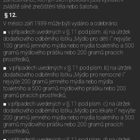
zvláště silně znečištění těla nebo šatstva.
§ 12.
V měsíci září 1939 může býti vydáno a odebráno:
■ v případech uvedených v § 11 pod písm. a) na útržek
dodatkového odběrního lístku „Mýdlo pro děti I“ nejvýše
100 gramů jemného mýdla nebo mýdla toaletního a 500
gramů mýdlového prášku nebo 200 gramů pracích
prostředků,
■ v případech uvedených v § 11 pod písm. b) na útržek
dodatkového odběrního lístku „Mýdlo pro nemocné I“
nejvýše 200 gramů jemného mýdla nebo mýdla
toaletního a 500 gramů mýdlového prášku nebo 200
gramů pracích prostředků,
■ v případech uvedených v § 11 pod písm. c) na útržek
dodatkového odběrního lístku „Mýdlo pro lékaře I“ nejvýše
200 gramů jemného mýdla nebo mýdla toaletního a 500
gramů mýdlového prášku nebo 200 gramů pracích
prostředků,
■ v případech uvedených v § 11 pod písm. d) na útržek