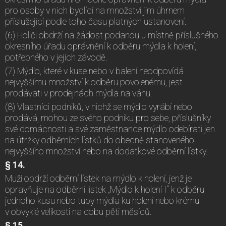
pro osoby v nich bydlící na množství jim úhrnem
příslušející podle toho času platných ustanovení.
(6) Holiči obdrží na žádost podanou u místně příslušného
okresního úřadu oprávnění k odběru mýdla k holení,
potřebného v jejich závodě.
(7) Mýdlo, které v kuse nebo v balení neodpovídá
nejvyššímu množství k odběru povolenému, jest
prodávati v prodejnách mýdla na váhu.
(8) Vlastníci podniků, v nichž se mýdlo vyrábí nebo
prodává, mohou ze svého podniku pro sebe, příslušníky
své domácnosti a své zaměstnance mýdlo odebírati jen
na útržky odběrních lístků do obecně stanoveného
nejvyššího množství nebo na dodatkové odběrní lístky.
§ 14.
Muži obdrží odběrní lístek na mýdlo k holení, jenž je
opravňuje na odběrní lístek „Mýdlo k holení I“ k odběru
jednoho kusu nebo tuby mýdla ku holení nebo krému
v obvyklé velikosti na dobu pěti měsíců.
§ 15.