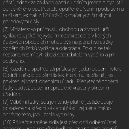
částí: jednak ze základní části s udáním jména a bydliště
oprávněného spotřebitele, opatřené úředním podpisem a
razítkem, jednak z 12 útržků, označených římskými
pořadovými čísly.
(7) Ministerstvo průmyslu, obchodu a živností určí
vyhláškou, jaká nejvyšší množství zboží a v kterých
časových obdobích mohou býti na jednotlivé útržky
odběrních lístků vydána a odebrána. Dokud se tak
nestane, nesmí býti zboží spotřebitelům vydáno a jimi
odebráno.
(8) Každému spotřebiteli přísluší jen jeden odběrní lístek.
Obdrží-li někdo odběrní lístek, který mu nepřísluší, jest
povinen jej vrátiti obecnímu úřadu. Přebytečné odběrní
lístky buďtež obcemi neprodleně vráceny okresním
úřadům.
(9) Odběrní lístky jsou jen tehdy platné, jestliže údaje
obsažené na střední základní části, zejména jméno
oprávněného, jsou zcela vyplněny.
(10) Při každé změně sídla jest předložiti odběrní lístek
obecnímu úřadu nového bydliště, jenž na něm potvrdí