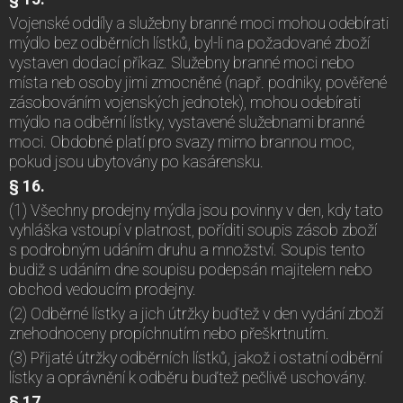
Vojenské oddíly a služebny branné moci mohou odebírati
mýdlo bez odběrních lístků, byl-li na požadované zboží
vystaven dodací příkaz. Služebny branné moci nebo
místa neb osoby jimi zmocněné (např. podniky, pověřené
zásobováním vojenských jednotek), mohou odebírati
mýdlo na odběrní lístky, vystavené služebnami branné
moci. Obdobné platí pro svazy mimo brannou moc,
pokud jsou ubytovány po kasárensku.
§ 16.
(1) Všechny prodejny mýdla jsou povinny v den, kdy tato
vyhláška vstoupí v platnost, poříditi soupis zásob zboží
s podrobným udáním druhu a množství. Soupis tento
budiž s udáním dne soupisu podepsán majitelem nebo
obchod vedoucím prodejny.
(2) Odběrné lístky a jich útržky buďtež v den vydání zboží
znehodnoceny propíchnutím nebo přeškrtnutím.
(3) Přijaté útržky odběrních lístků, jakož i ostatní odběrní
lístky a oprávnění k odběru buďtež pečlivě uschovány.
§ 17.