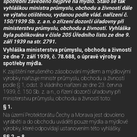
spotřební zavedeno nejprve na mýdlo. Stalo se tak
vyhláškou ministra průmyslu, obchodu a živností dále
ve výtahu otištěnou, vydanou podle vlád. nařízení č.
150/1939 Sb. z. a n. o zřízení dozorčí úřadovny při
ministerstvu průmyslu, obchodu a živností. Vyhláška
byla publikována v čísle 205 Úředního listu ze dne 9.
září 1939 na str. 2791.
Vyhláška ministerstva průmyslu, obchodu a živností
ze dne 7. září 1939, č. 78.688, o úpravě výroby a
spotřeby mýdla.
K zajištění nerušeného zásobování mýdlem a mýdlovými
výrobky nařizuje ministr průmyslu, obchodu a živností
podle § 1, odst. 3 vládního nařízení ze dne 23. června
1939, č. 150 Sb. z. a n., o řízení dozorčí úřadovny při
ministerstvu průmyslu, obchodu a živností toto:
§ 1.
Na území Protektorátu Čechy a Morava jest dovoleno
vyráběti a do obchodu uváděti pouze mýdla a mýdlové
výrobky, které odpovídají ustanovením této vyhlášky.
§§ 2. – 8.