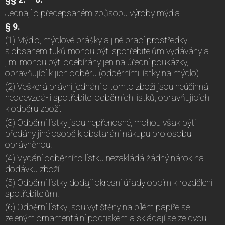
Jednají o předepsaném způsobu výroby mýdla.
§ 9.
(1) Mýdlo, mýdlové prášky a jiné prací prostředky
s obsahem tuků mohou býti spotřebitelům vydávány a
jimi mohou býti odebírány jen na úřední poukázky,
opravňující k jich odběru (odběrními lístky na mýdlo).
(2) Veškerá právní jednání o tomto zboží jsou neúčinná,
neodevzdá-li spotřebitel odběrních lístků, opravňujících
k odběru zboží.
(3) Odběrní lístky jsou nepřenosné, mohou však býti
předány jiné osobě k obstarání nákupu pro osobu
oprávněnou.
(4) Vydání odběrního lístku nezakládá žádný nárok na
dodávku zboží.
(5) Odběrní lístky dodají okresní úřady obcím k rozdělení
spotřebitelům.
(6) Odběrní lístky jsou vytištěny na bílém papíře se
zeleným ornamentální podtiskem a skládají se ze dvou