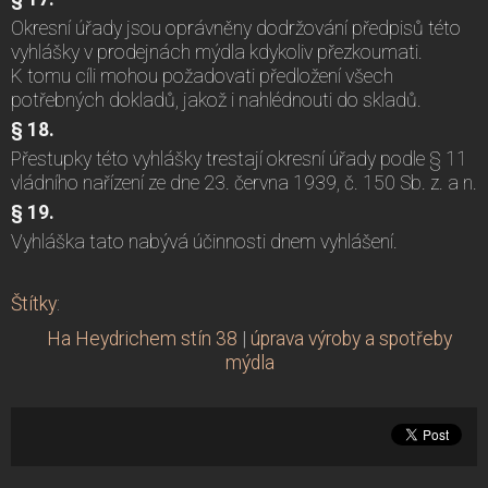
Okresní úřady jsou oprávněny dodržování předpisů této
vyhlášky v prodejnách mýdla kdykoliv přezkoumati.
K tomu cíli mohou požadovati předložení všech
potřebných dokladů, jakož i nahlédnouti do skladů.
§ 18.
Přestupky této vyhlášky trestají okresní úřady podle § 11
vládního nařízení ze dne 23. června 1939, č. 150 Sb. z. a n.
§ 19.
Vyhláška tato nabývá účinnosti dnem vyhlášení.
Štítky
:
Ha Heydrichem stín 38
|
úprava výroby a spotřeby
mýdla