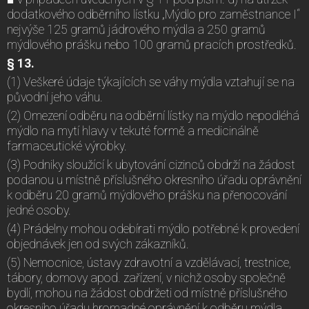
dodatkového odběrního lístku „Mýdlo pro zaměstnance I“
nejvýše 125 gramů jádrového mýdla a 250 gramů
mýdlového prášku nebo 100 gramů pracích prostředků.
§ 13.
(1) Veškeré údaje týkajících se váhy mýdla vztahují se na
původní jeho váhu.
(2) Omezení odběru na odběrní lístky na mýdlo nepodléhá
mýdlo na mytí hlavy v tekuté formě a medicinálně
farmaceutické výrobky.
(3) Podniky sloužící k ubytování cizinců obdrží na žádost
podanou u místně příslušného okresního úřadu oprávnění
k odběru 20 gramů mýdlového prášku na přenocování
jedné osoby.
(4) Prádelny mohou odebírati mýdlo potřebné k provedení
objednávek jen od svých zákazníků.
(5) Nemocnice, ústavy zdravotní a vzdělávací, trestnice,
tábory, domovy apod. zařízení, v nichž osoby společně
bydlí, mohou na žádost obdržeti od místně příslušného
okresního úřadu hromadné oprávnění k odběru mýdla