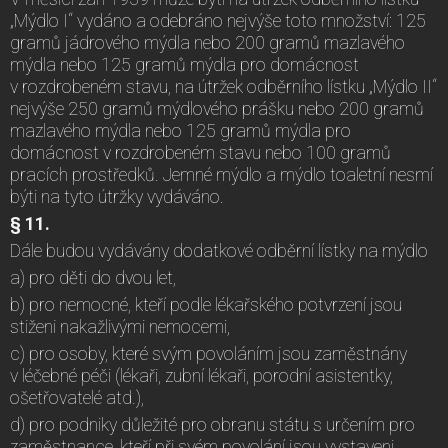
„Mýdlo I“ vydáno a odebráno nejvýše toto množství: 125
gramů jádrového mýdla nebo 200 gramů mazlavého
mýdla nebo 125 gramů mýdla pro domácnost
v rozdrobeném stavu, na útržek odběrního lístku „Mýdlo II“
nejvýše 250 gramů mýdlového prášku nebo 200 gramů
mazlavého mýdla nebo 125 gramů mýdla pro
domácnost v rozdrobeném stavu nebo 100 gramů
pracích prostředků. Jemné mýdlo a mýdlo toaletní nesmí
býti na tyto útržky vydáváno.
§ 11.
Dále budou vydávány dodatkové odběrní lístky na mýdlo
a) pro děti do dvou let,
b) pro nemocné, kteří podle lékařského potvrzení jsou
stiženi nakažlivými nemocemi,
c) pro osoby, které svým povoláním jsou zaměstnány
v léčebné péči (lékaři, zubní lékaři, porodní asistentky,
ošetřovatelé atd.),
d) pro podniky důležité pro obranu státu s určením pro
zaměstnance, kteří při svém povolání jsou vystaveni