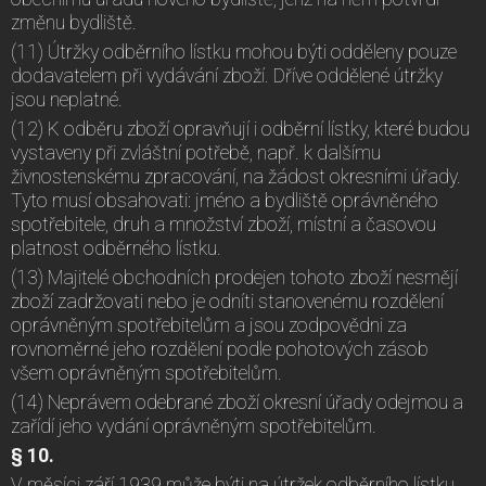
změnu bydliště.
(11) Útržky odběrního lístku mohou býti odděleny pouze
dodavatelem při vydávání zboží. Dříve oddělené útržky
jsou neplatné.
(12) K odběru zboží opravňují i odběrní lístky, které budou
vystaveny při zvláštní potřebě, např. k dalšímu
živnostenskému zpracování, na žádost okresními úřady.
Tyto musí obsahovati: jméno a bydliště oprávněného
spotřebitele, druh a množství zboží, místní a časovou
platnost odběrného lístku.
(13) Majitelé obchodních prodejen tohoto zboží nesmějí
zboží zadržovati nebo je odníti stanovenému rozdělení
oprávněným spotřebitelům a jsou zodpovědni za
rovnoměrné jeho rozdělení podle pohotových zásob
všem oprávněným spotřebitelům.
(14) Neprávem odebrané zboží okresní úřady odejmou a
zařídí jeho vydání oprávněným spotřebitelům.
§ 10.
V měsíci září 1939 může býti na útržek odběrního lístku