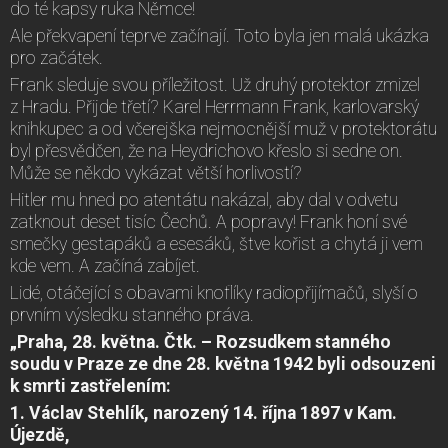
do té kapsy ruka Němce!
Ale překvapení teprve začínají. Toto byla jen malá ukázka
pro začátek.
Frank sleduje svou příležitost. Už druhý protektor zmizel
z Hradu. Přijde třetí? Karel Herrmann Frank, karlovarský
knihkupec a od včerejška nejmocnější muž v protektorátu
byl přesvědčen, že na Heydrichovo křeslo si sedne on.
Může se někdo vykázat větší horlivostí?
Hitler mu hned po atentátu nakázal, aby dal v odvetu
zatknout deset tisíc Čechů. A popravy! Frank honí své
smečky gestapáků a esesáků, štve kořist a chytá ji vem
kde vem. A začíná zabíjet.
Lidé, otáčející s obavami knoflíky radiopřijímačů, slyší o
prvním výsledku stanného práva.
„Praha, 28. května. Čtk. – Rozsudkem stanného
soudu v Praze ze dne 28. května 1942 byli odsouzeni
k smrti zastřelením:
1. Václav Stehlík, narozený 14. října 1897 v Kam.
Újezdě,