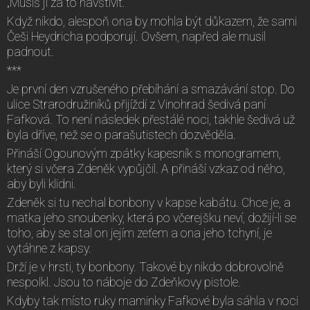
„Musíš ji za to navštívit.“
Když nikdo, alespoň ona by mohla být důkazem, že sami
Češi Heydricha podporují. Ovšem, napřed ale musil
padnout.
***
Je první den vzrušeného přebíhání a smazávání stop. Do
ulice Strarodružiníků přijíždí z Vinohrad šedivá paní
Fafková. To není následek přestálé noci, takhle šedivá už
byla dříve, než se o parašutistech dozvěděla.
Přináší Ogounovým zpátky kapesník s monogramem,
který si včera Zdeněk vypůjčil. A přináší vzkaz od něho,
aby byli klidni.
Zdeněk si tu nechal bonbony v kapse kabátu. Chce je, a
matka jeho snoubenky, která po včerejšku neví, dožijí-li se
toho, aby se stal on jejím zeťem a ona jeho tchyní, je
vytáhne z kapsy.
Drží je v hrsti, ty bonbony. Takové by nikdo dobrovolně
nespolkl. Jsou to náboje do Zdeňkovy pistole.
Kdyby tak místo ruky maminky Fafkové byla sáhla v noci