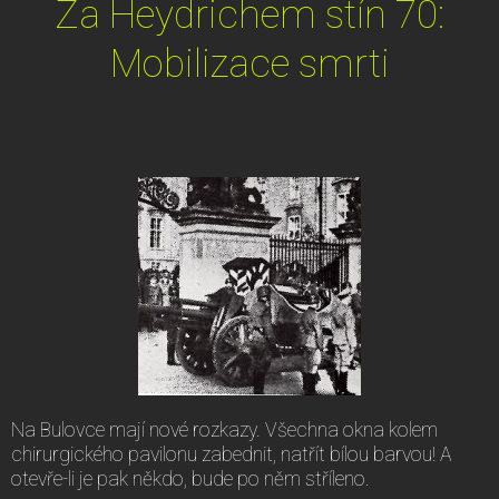
Za Heydrichem stín 70:
Mobilizace smrti
Na Bulovce mají nové rozkazy. Všechna okna kolem
chirurgického pavilonu zabednit, natřít bílou barvou! A
otevře-li je pak někdo, bude po něm stříleno.