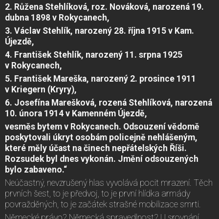
2. Růžena Stehlíková, roz. Nováková, narozená 19.
dubna 1898 v Rokycanech,
3. Václav Stehlík, narozený 28. října 1915 v Kam.
Újezdě,
4. František Stehlík, narozený 11. srpna 1925
v Rokycanech,
5. František Mareška, narozený 2. prosince 1911
v Kriegern (Kryry),
6. Josefína Marešková, rozená Stehlíková, narozená
10. února 1914 v Kamenném Újezdě,
vesměs bytem v Rokycanech. Odsouzení vědomě
poskytovali úkryt osobám policejně nehlášeným,
které měly účast na činech nepřátelských Říši.
Rozsudek byl dnes vykonán. Jmění odsouzených
bylo zabaveno.“
Neúčastný, nevzrušený hlas vyvolává pocit mrazení. Těch
prvních šest, to je předvoj, to je první hlídka armády
povražděných, to je začátek strašné mobilizace smrti.
Německé právo? Německá spravedlnost? U srovnání