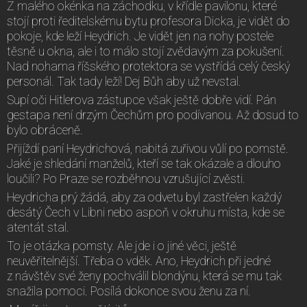
Z malého okénka na záchodku, v křídle pavilonu, které
stojí proti ředitelskému bytu profesora Dicka, je vidět do
pokoje, kde leží Heydrich. Je vidět jen na nohy postele
těsně u okna, ale i to málo stojí zvědavým za pokušení.
Nad nohama říšského protektora se vystřídá celý český
personál. Tak tady leží! Dej Bůh aby už nevstal.
Supí oči Hitlerova zástupce však ještě dobře vidí. Pán
gestapa není drzým Čechům pro podívanou. Až dosud to
bylo obráceně.
Přijíždí paní Heydrichová, nabitá zuřivou vůlí po pomstě.
Jaké je shledání manželů, kteří se tak okázale a dlouho
loučili? Po Praze se rozběhnou vzrušující zvěsti.
Heydricha prý žádá, aby za odvetu byl zastřelen každý
desátý Čech v Libni nebo aspoň v okruhu místa, kde se
atentát stal.
To je otázka pomsty. Ale jde i o jiné věci, ještě
neuvěřitelnější. Třeba o vděk. Ano, Heydrich při jedné
z návštěv své ženy pochválil blondýnu, která se mu tak
snažila pomoci. Posílá dokonce svou ženu za ní.