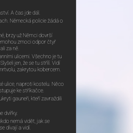
tví. A čas jde dál.
lach. Německá policie žádá o
mé, brzy už Němci dovrší
 nemohou zmoci odpor čtyř
li za ně.
anními ulicemi. Všechno je tu
eli jen, že se tu střílí. Vidí
mrtvolu, zakrytou kobercem.
é ulice, naproti kostelu. Něco
istupuje ke stříkačce.
yti gauneři, kteří zavraždili
 dvířky.
ikdo nemá vidět, jak se
 dívají a vidí.