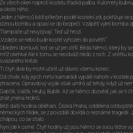
Ze všech oken naproti kostelu třaská palba. Kulomety bubnuj
a okolo něho.
Jeden z Němců běží přikrčen podél kostelní zdi, pokřižuje se
slznou bombu a spasí se do bezpečí. Vzápětí vyletí bomba zpá
Tlampače už nevyzývají. Teď už hrozí.
„Vzdejte se nebo bude kostel vyhozen do povětří.“
Obležení domluvili; teď se už jen střílí. Běda Němci, který by s
mříž okénka! Ale k tomu se neodváží nikdo z nich. Z vnitřku 
svázaného kněze.
Ti čtyři dole by mohli učinit už dávno všemu konec.
Od chvíle, kdy jejich mrtví kamarádi vypálili nahoře v kostele 
ztracena. Opravdový voják však umírá až tehdy, když už ne
Gabčík, Valčík, Hrubý, Bublík. Až se Němci dozvědí, jak se ti č
znát jména hrdinů.
Běží další hodina obléhání. Česká Praha, oddělená od bojišt
německých hlídek, se z povzdálí dovídá o neznámé tragedii. Jen 
chápou, co se stalo.
Nyní jde k osmé. Čtyři hodiny už jsou Němci se svou těžce v