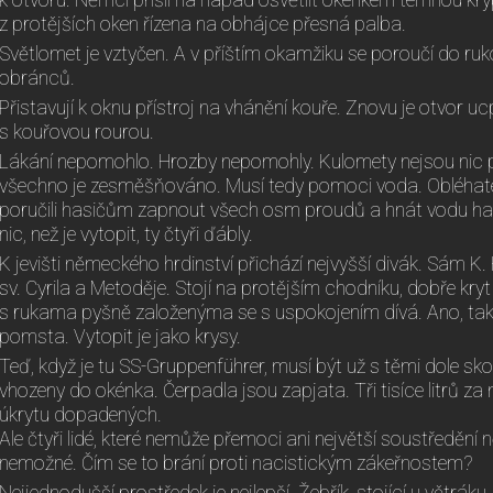
k otvoru. Němci přišli na nápad osvětlit okénkem temnou kry
z protějších oken řízena na obhájce přesná palba.
Světlomet je vztyčen. A v příštím okamžiku se poroučí do ruk
obránců.
Přistavují k oknu přístroj na vhánění kouře. Znovu je otvor u
s kouřovou rourou.
Lákání nepomohlo. Hrozby nepomohly. Kulomety nejsou nic p
všechno je zesměšňováno. Musí tedy pomoci voda. Obléhatel
poručili hasičům zapnout všech osm proudů a hnát vodu ha
nic, než je vytopit, ty čtyři ďábly.
K jevišti německého hrdinství přichází nejvyšší divák. Sám K. 
sv. Cyrila a Metoděje. Stojí na protějším chodníku, dobře k
s rukama pyšně založenýma se s uspokojením dívá. Ano, t
pomsta. Vytopit je jako krysy.
Teď, když je tu SS-Gruppenführer, musí být už s těmi dole s
vhozeny do okénka. Čerpadla jsou zapjata. Tři tisíce litrů za
úkrytu dopadených.
Ale čtyři lidé, které nemůže přemoci ani největší soustředění 
nemožné. Čím se to brání proti nacistickým zákeřnostem?