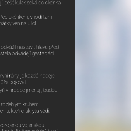
í, déšť kulek seká do okénka
 před okénkem, vhodí tam
tky ven na ulici.
e odvážil nastavit hlavu před
kostela odvádějí gestapáci
první rány, je každá naděje
může bojovat.
tyři v hrobce jmenují, budou
ě rozlehlým kruhem
ti, kteří o úkrytu vědí,
yzbrojenou vojenskou