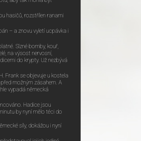
ptu, aby tak mohla být
ou hasičů, rozstřílen ranami
cpán – a znovu vyletí ucpávka i
latné. Slzné bomby, kouř,
é, na výsost nervosní,
dicemi do krypty. Už nezbývá
H. Frank se objevuje u kostela
ryt před možným zásahem. A
akhle vypadá německá
koncováno. Hadice jsou
 minutu by nyní mělo téci do
německé síly, dokážou i nyní