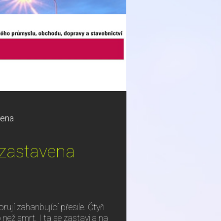
vena
 zastavena
rují zahanbující přesile. Čtyři
o než smrt. I ta se zastavila na