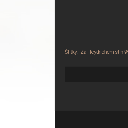
Štítky
:
Za Heydrichem stín 9