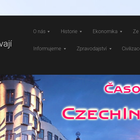
O nás
Historie
Ekonomika
Ze 
vají
Informujeme
Zpravodajství
Civiliza