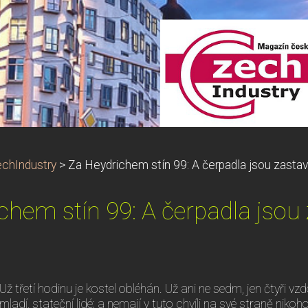
chIndustry
>
Za Heydrichem stín 99: A čerpadla jsou zasta
chem stín 99: A čerpadla jsou
Už třetí hodinu je kostel obléhán. Už ani ne sedm, jen čtyři vzdo
mladí, stateční lidé; a nemají v tuto chvíli na své straně nikoh