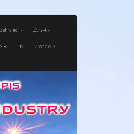
zahraničí
Zdraví
ce
Styl
Zrcadlo