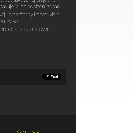
 představoval jejich jediné
tavuje jejich poslední zbraň.
ají. A zkrácený konec, visící
pátky ven.
erpadla jsou zastavena.
Kontakt