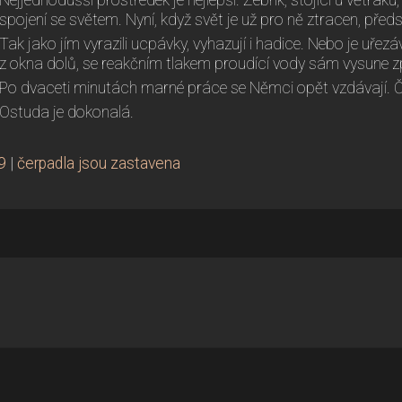
Nejjednodušší prostředek je nejlepší. Žebřík, stojící u větráku,
spojení se světem. Nyní, když svět je už pro ně ztracen, předs
Tak jako jím vyrazili ucpávky, vyhazují i hadice. Nebo je uřezáv
z okna dolů, se reakčním tlakem proudící vody sám vysune z
Po dvaceti minutách marné práce se Němci opět vzdávají. Č
Ostuda je dokonalá.
9
|
čerpadla jsou zastavena