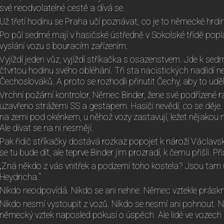
své neodvolatelné cestě a dívá se.
Už třetí hodinu se Praha učí poznávat, co je to německé hrdins
Po půl sedmé mají v hasičské ústředně v Sokolské třídě pop
vyslání vozu s bouracím zařízením.
Vyjíždí jeden vůz, vyjíždí stříkačka s osazenstvem. Jde k sed
čtvrtou hodinu svého obléhání. Tři sta nacistických nadlidí
Čechoslováků. A proto se rozhodli přinutit Čechy, aby to uděla
Vrchní požární kontrolor, Němec Binder, žene své podřízené r
uzavřeno strážemi SS a gestapem. Hasiči nevědí, co se děje. Slyš
na zemi pod okénkem, u něhož vozy zastavují, ležet nějakou 
Ale dívat se na ni nesmějí.
Pak řidič stříkačky dostává rozkaz popojet k nároží Václavsk
se tu bude dít, ale teprve Binder jim prozradí, k čemu přišli. Př
„Zná někdo z vás vnitřek a podzemí toho kostela? Jsou tam ukr
Heydricha.“
Nikdo neodpovídá. Nikdo se ani nehne. Němec vztekle práskne
Nikdo nesmí vystoupit z vozů. Nikdo se nesmí ani pohnout. N
německý vztek naposled pokusí o úspěch. Ale lidé ve vozech se