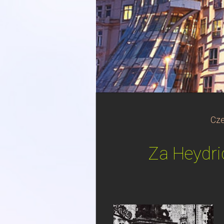
Cze
Za Heydri