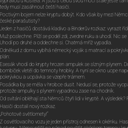
výpravou u kostela. A jsou s celou svou mocí stále ještě tam, 
tedy musí zasáhnout čeští hasiči.
Poctivým bojem nelze kryptu dobýt. Kdo však by mezi Němci my
české parašutisty?
Jeden z hasičů dostává kladivo a Binderův rozkaz: vyrazit ří
Muž poslechne. Plíží se podél zdi, zvedne ruku a uhodí. Nic se n
Uhodí po druhé a oddechne si. Chatrná mříž vypadla.
Odněkud z domu vybíhá německý voják s matrací a pokrývk
plán:
Esesák vhodí do krypty hrozen ampulek se slzným plynem. D
bombiček vletěl do temnoty hrobky. A nyní se okno ucpe n
pokrývkou a ucpávka se vzepře trámem.
Posádka by se měla v hrobce dusit. Nedusí se, protože vycpá
protože ampulky s plynem vypadnou zase na chodník.
Od svítání obléhají sta Němců čtyři lidi v kryptě. A výsledek? 
Hasiči dostali nový rozkaz.
„Pohotově světlomety!“
Z osvětlovacího vozu je jeden přístroj odnesen k okénku. Hasi