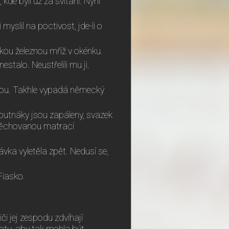
kde byli už za svítání. Nyní
slil na poctivost, jde-li o
dkou železnou mříž v okénku.
estalo. Neustřelili mu ji.
ou. Takhle vypadá německý
outnáky jsou zapáleny, svazek
apěchovanou matrací
vka vyletěla zpět. Nedusí se,
Fiasko.
či jej zespodu zdvíhají