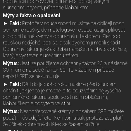
hodiny líčení obnovovat, chraňte si obličej velkými
slunečními brýlemi, případně kloboukem.
Mýty a fakta o opalování
► Fakt:
Protože v současnosti musíme na obličeji nosit
ochranné roušky, dermatologové nedoporučují aplikovat
si pod ni hutné krémy s ochranným faktorem. Pleť pod
rouškou nedýchá, potí se, a tak bychom jí mohli škodit.
Ochranný faktor je však třeba nanášet na zbytek obličeje,
který je vystaven slunečnímu záření.
Mýtus:
Jestliže použijeme ochranný faktor 20 a následně
30, máme na sobě faktor 50. To v žádném případě
neplatí! SPF se nekumuluje.
► Fakt:
Děti do jednoho roku musíme před sluncem
chránit, jak jen to je možné, a to používáním nejvyššího
ochranného faktoru spolu se stínícím oblečením,
kloboučkem a pobytem ve stínu.
Mýtus:
Nespotřebované krémy s obsahem SPF můžete
použít i následující léto. Není tomu tak, protože zde platí,
že účinek ochranných látek se časem snižuje.