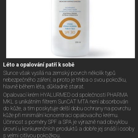
Léto a opalování patří k sobě
Slunce však vysílá na zemský povrch několik typů
nebezpečného záření, a proto je třeba o svou pokožku,
hlavně během léta, důkladně starat.
Opalovací krém HYALURMED od společnosti PHARMA
MKL s unikátním filtrem SunCAT MTA není absorbován
do kůže, a tím poskytuje delší dobu ochrany na povrchu
kůže při minimální koncentraci opalovacího krému.
Účinnost s poměry SPF a SPA je výrazně nad obvyklou
úrovní u konkurenčních produktů a dobře jej snáší i osoby
s velmi citlivou pokožkou.