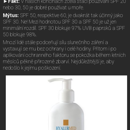
►Fakt:
V našich končinách zcela stačí používání SPF 20
nebo 30, 50 je dobré používat u moře.
Mýtus:
SPF 50, respektive 60, je dvakrát tak účinný jako
SPF 30. Ne! Mezi hodnotou SPF 30 a SPF 50 je už jen
minimální rozdíl. SPF 30 blokuje 97% UVB paprsků a SPF
50 blokuje 98%.
Mnozí lidé stále podceňují sílu slunečního záření a
vystavují se mu bez ochrany i celé hodiny. Přitom i po
aplikování ochranného faktoru se pokožka během letních
měsíců pěkně přirozeně zbarví. Nejdůležitější je, aby
nedošlo k jejímu poškození.