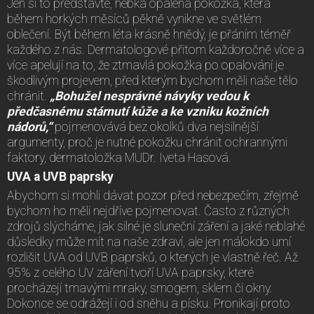
Jen si to představte, hebká opálená pokožka, která
během horkých měsíců pěkně vynikne ve světlém
oblečení. Být během léta krásně hnědý, je přáním téměř
každého z nás. Dermatologové přitom každoročně více a
více apelují na to, že ztmavlá pokožka po opalování je
škodlivým projevem, před kterým bychom měli naše tělo
chránit.
„Bohužel nesprávné návyky vedou k
předčasnému stárnutí kůže a ke vzniku kožních
nádorů,“
pojmenovává bez okolků dva nejsilnější
argumenty, proč je nutné pokožku chránit ochrannými
faktory, dermatoložka MUDr. Iveta Hasová.
UVA a UVB paprsky
Abychom si mohli dávat pozor před nebezpečím, zřejmě
bychom ho měli nejdříve pojmenovat. Často z různých
zdrojů slýcháme, jak silné je sluneční záření a jaké neblahé
důsledky může mít na naše zdraví, ale jen málokdo umí
rozlišit UVA od UVB paprsků, o kterých je vlastně řeč. Až
95% z celého UV záření tvoří UVA paprsky, které
procházejí tmavými mraky, smogem, sklem či okny.
Dokonce se odrážejí i od sněhu a písku. Pronikají proto