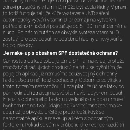
ochranným faktorem jeho organismus ze slunce nezíská
zdraví prospěšný vitamin D, může být zcela klidný. V praxi
to totiž funguje tak, že kůže vystavena UVB záření
automaticky vytváří vitamín D, přičemž jí na vytvoření
potřebného množství postačuje od 5 - 30 minut denně na
slunci. Po pár minutách se obvykle syntéza vitaminu D
zastaví, protože dosáhne potřebné hladiny a nevytváří si
ho do zásoby.
Je make-up s obsahem SPF dostatečná ochrana?
Samostatnou kapitolou je téma SPF a make-up, protože
množství zkrášlujících produktů na trhu se pyšní tím, že
po jejich aplikaci již nemusíme používat jiný ochranný
faktor. Jsou o něj totiž obohaceny. Odborníci se však s
tímto tvrzením neztotožňují. I zde platí, že účinné látky po
pár hodinách ztrácejí na své síle, navíc, abychom dosáhli
intenzity ochranného faktoru uvedeného na obalu, museli
bychom mít na tváři údajně až 7x větší množství make-
upu, než je obvyklé. Určitě je proto lepší, když se
samostatně aplikuje make-up a krém s ochranným
faktorem. Pokud se vám v průběhu dne nechce každé tři