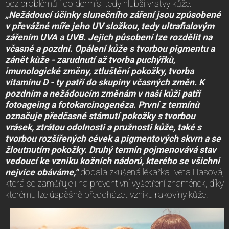
bez problémů i do dermis, tedy hlubší vrstvy kůže.
„Nežádoucí účinky slunečního záření jsou způsobené
v převážné míře jeho UV složkou, tedy ultrafialovým
zářením UVA a UVB. Jejich působení lze rozdělit na
včasné a pozdní. Opálení kůže s tvorbou pigmentu a
zánět kůže - zarudnutí až tvorba puchýřků,
imunologické změny, ztluštění pokožky, tvorba
vitamínu D - ty patří do skupiny včasných změn. K
pozdním a nežádoucím změnám v naší kůži patří
fotoageing a fotokarcinogenéza. První z termínů
označuje předčasné stárnutí pokožky s tvorbou
vrásek, ztrátou odolnosti a pružnosti kůže, také s
tvorbou rozšířených cévek a pigmentových skvrn a se
žloutnutím pokožky. Druhý termín pojmenovává stav
vedoucí ke vzniku kožních nádorů, kterého se všichni
nejvíce obáváme,“
dodala zkušená lékařka Iveta Hasová,
která se zaměřuje i na preventivní vyšetření znamének, díky
kterému lze úspěšně předcházet vzniku rakoviny kůže.