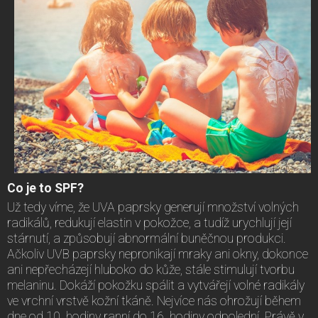
Co je to SPF?
Už tedy víme, že UVA paprsky generují množství volných
radikálů, redukují elastin v pokožce, a tudíž urychlují její
stárnutí, a způsobují abnormální buněčnou produkci.
Ačkoliv UVB paprsky nepronikají mraky ani okny, dokonce
ani nepřecházejí hluboko do kůže, stále stimulují tvorbu
melaninu. Dokáží pokožku spálit a vytvářejí volné radikály
ve vrchní vrstvě kožní tkáně. Nejvíce nás ohrožují během
dne od 10. hodiny ranní do 16. hodiny odpolední. Právě v