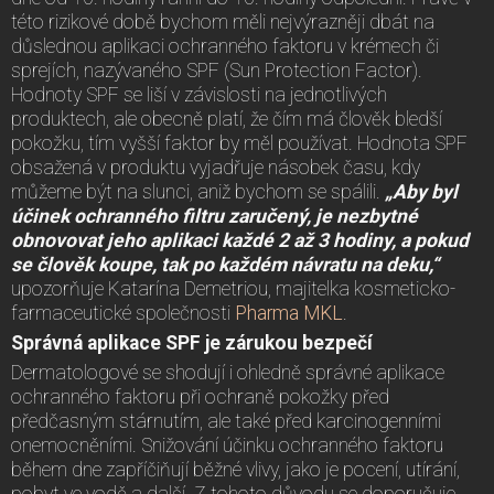
této rizikové době bychom měli nejvýrazněji dbát na
důslednou aplikaci ochranného faktoru v krémech či
sprejích, nazývaného SPF (Sun Protection Factor).
Hodnoty SPF se liší v závislosti na jednotlivých
produktech, ale obecně platí, že čím má člověk bledší
pokožku, tím vyšší faktor by měl používat. Hodnota SPF
obsažená v produktu vyjadřuje násobek času, kdy
můžeme být na slunci, aniž bychom se spálili.
„Aby byl
účinek ochranného filtru zaručený, je nezbytné
obnovovat jeho aplikaci každé 2 až 3 hodiny, a pokud
se člověk koupe, tak po každém návratu na deku,“
upozorňuje Katarína Demetriou, majitelka kosmeticko-
farmaceutické společnosti
Pharma MKL
.
Správná aplikace SPF je zárukou bezpečí
Dermatologové se shodují i ​​ohledně správné aplikace
ochranného faktoru při ochraně pokožky před
předčasným stárnutím, ale také před karcinogenními
onemocněními. Snižování účinku ochranného faktoru
během dne zapříčiňují běžné vlivy, jako je pocení, utírání,