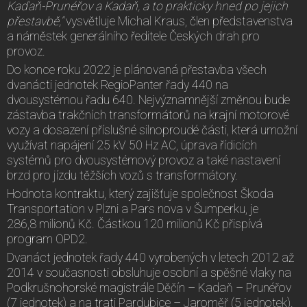
Kaďaň-Prunéřov a Kadaň, a to prakticky hned po jejich
přestavbě,“
vysvětluje Michal Kraus, člen představenstva
a náměstek generálního ředitele Českých drah pro
provoz.
Do konce roku 2022 je plánovaná přestavba všech
dvanácti jednotek RegioPanter řady 440 na
dvousystémou řadu 640. Nejvýznamnější změnou bude
zástavba trakčních transformátorů na krajní motorové
vozy a dosazení příslušné silnoproudé části, která umožní
využívat napájení 25 kV 50 Hz AC, úprava řídicích
systémů pro dvousystémový provoz a také nastavení
brzd pro jízdu těžších vozů s transformátory.
Hodnota kontraktu, který zajišťuje společnost Škoda
Transportation v Plzni a Pars nova v Šumperku, je
286,8 milionů Kč. Částkou 120 milionů Kč přispívá
program OPD2.
Dvanáct jednotek řady 440 vyrobených v letech 2012 až
2014 v současnosti obsluhuje osobní a spěšné vlaky na
Podkrušnohorské magistrále Děčín – Kadaň – Prunéřov
(7 jednotek) a na trati Pardubice – Jaroměř (5 jednotek).