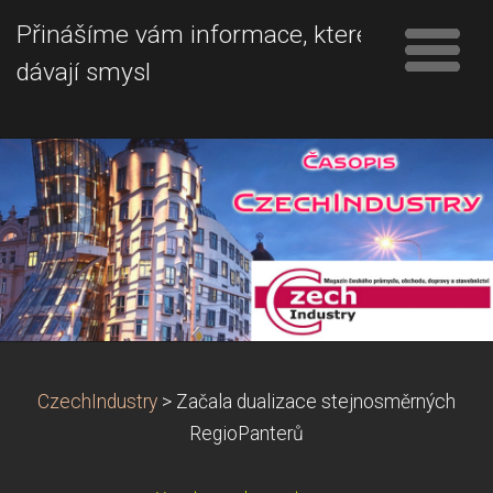
Přinášíme vám informace, které
dávají smysl
CzechIndustry
>
Začala dualizace stejnosměrných
RegioPanterů