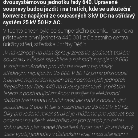
dvousystémovou jednotku řady 640. Upravené
soupravy budou jezdit i na tratích, kde se uskuteční
konverze napájení ze současných 3 kV DC na střídavý
systém 25 kV 50 Hz AC.
V těchto dnech byla do šumperského podniku Pars nova
přistavena první jednotka 440.001 z Oblastního centra
údržby střed, střediska údržby Děčín.
„V návaznosti na plán Správy železnic sjednotit trakční
soustavu v České republice a nahradit napájení 3 000
V stejnosměrného proudu na severu republiky
střídavým napájením 25 000 V 50 Hz jsme přistoupili
k úpravě nejmodernějších stejnosměrných jednotek
RegioPanter řady 440 na dvousystémové. V příštích
letech s postupující změnou napájení a elektrizací
dalších tratí budou obsluhovat jak tratě s dosluhující
soustavou 3 000 V, tak s rozšiřující se 25 000 V 50 Hz.
Díky provedené rekonstrukci je můžeme provozovat bez
omezení na všech elektrifikovaných tratích po celou
dobu jejich plánované třicetileté životnosti. První takový
úsek využijí jednotky v Ústeckém kraji mezi stanicemi