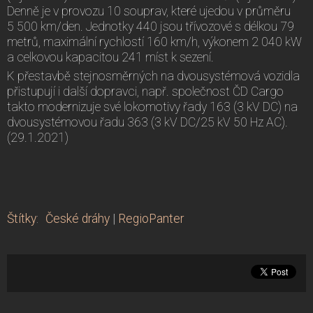
Denně je v provozu 10 souprav, které ujedou v průměru
5 500 km/den. Jednotky 440 jsou třívozové s délkou 79
metrů, maximální rychlostí 160 km/h, výkonem 2 040 kW
a celkovou kapacitou 241 míst k sezení.
K přestavbě stejnosměrných na dvousystémová vozidla
přistupují i další dopravci, např. společnost ČD Cargo
takto modernizuje své lokomotivy řady 163 (3 kV DC) na
dvousystémovou řadu 363 (3 kV DC/25 kV 50 Hz AC).
(29.1.2021)
Štítky
:
České dráhy
|
RegioPanter