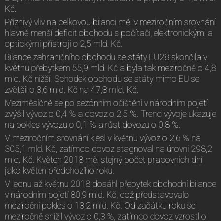
Kč.
Příznivý vliv na celkovou bilanci měl v meziročním srovnání
hlavně menší deficit obchodu s počítači, elektronickými a
optickými přístroji o 2,5 mld. Kč.
Bilance zahraničního obchodu se státy EU28 skončila v
květnu přebytkem 55,9 mld. Kč a byla tak meziročně o 4,8
mld. Kč nižší. Schodek obchodu se státy mimo EU se
zvětšil o 3,6 mld. Kč na 47,8 mld. Kč.
Meziměsíčně se po sezónním očištění v národním pojetí
zvýšil vývoz o 0,4 % a dovoz o 2,5 %. Trend vývoje ukazuje
na pokles vývozu o 0,1 % a růst dovozu o 0,8 %.
V meziročním srovnání klesl v květnu vývoz o 2,6 % na
305,1 mld. Kč, zatímco dovoz stagnoval na úrovni 298,2
mld. Kč. Květen 2018 měl stejný počet pracovních dní
jako květen předchozího roku.
V lednu až květnu 2018 dosáhl přebytek obchodní bilance
v národním pojetí 80,9 mld. Kč, což představovalo
meziroční pokles o 13,2 mld. Kč. Od začátku roku se
meziročně snížil vývoz o 0,3 %, zatímco dovoz vzrostl o