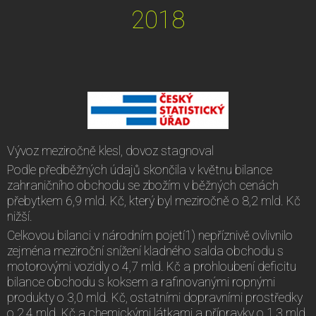
2018
Vývoz meziročně klesl, dovoz stagnoval
Podle předběžných údajů skončila v květnu bilance
zahraničního obchodu se zbožím v běžných cenách
přebytkem 6,9 mld. Kč, který byl meziročně o 8,2 mld. Kč
nižší.
Celkovou bilanci v národním pojetí1) nepříznivě ovlivnilo
zejména meziroční snížení kladného salda obchodu s
motorovými vozidly o 4,7 mld. Kč a prohloubení deficitu
bilance obchodu s koksem a rafinovanými ropnými
produkty o 3,0 mld. Kč, ostatními dopravními prostředky
o 2,4 mld. Kč a chemickými látkami a přípravky o 1,3 mld.