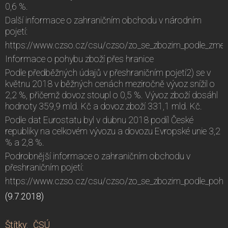
0,6 %.
Další informace o zahraničním obchodu v národním
pojetí:
https://www.czso.cz/csu/czso/zo_se_zbozim_podle_zmeny_
Informace o pohybu zboží přes hranice
Podle předběžných údajů v přeshraničním pojetí2) se v
květnu 2018 v běžných cenách meziročně vývoz snížil o
2,2 %, přičemž dovoz stoupl o 0,5 %. Vývoz zboží dosáhl
hodnoty 359,9 mld. Kč a dovoz zboží 331,1 mld. Kč.
Podle dat Eurostatu byl v dubnu 2018 podíl České
republiky na celkovém vývozu a dovozu Evropské unie 3,2
% a 2,8 %.
Podrobnější informace o zahraničním obchodu v
přeshraničním pojetí:
https://www.czso.cz/csu/czso/zo_se_zbozim_podle_pohybu
(9.7.2018)
Štítky
:
ČSÚ