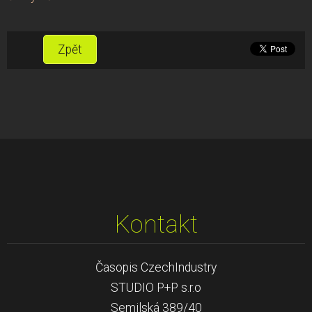
Zpět
Kontakt
Časopis CzechIndustry
STUDIO P+P s.r.o
Semilská 389/40