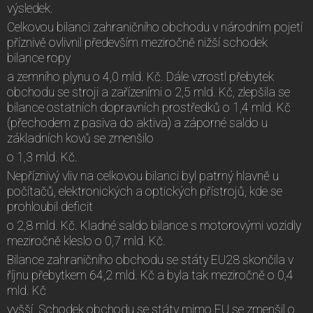
výsledek.
Celkovou bilanci zahraničního obchodu v národním pojetí
příznivě ovlivnil především meziročně nižší schodek
bilance ropy
a zemního plynu o 4,0 mld. Kč. Dále vzrostl přebytek
obchodu se stroji a zařízeními o 2,5 mld. Kč, zlepšila se
bilance ostatních dopravních prostředků o 1,4 mld. Kč
(přechodem z pasiva do aktiva) a záporné saldo u
základních kovů se zmenšilo
o 1,3 mld. Kč.
Nepříznivý vliv na celkovou bilanci byl patrný hlavně u
počítačů, elektronických a optických přístrojů, kde se
prohloubil deficit
o 2,8 mld. Kč. Kladné saldo bilance s motorovými vozidly
meziročně kleslo o 0,7 mld. Kč.
Bilance zahraničního obchodu se státy EU28 skončila v
říjnu přebytkem 64,2 mld. Kč a byla tak meziročně o 0,4
mld. Kč
vyšší. Schodek obchodu se státy mimo EU se zmenšil o