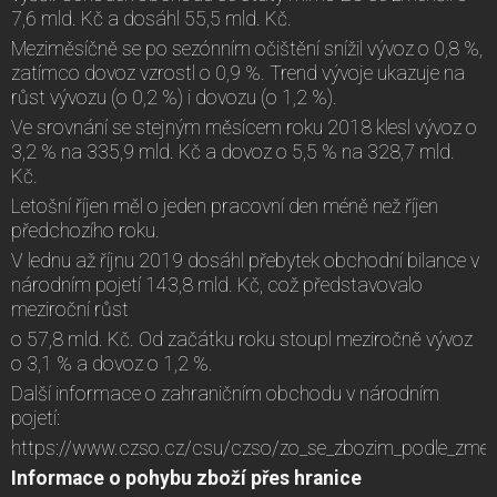
7,6 mld. Kč a dosáhl 55,5 mld. Kč.
Meziměsíčně se po sezónním očištění snížil vývoz o 0,8 %,
zatímco dovoz vzrostl o 0,9 %. Trend vývoje ukazuje na
růst vývozu (o 0,2 %) i dovozu (o 1,2 %).
Ve srovnání se stejným měsícem roku 2018 klesl vývoz o
3,2 % na 335,9 mld. Kč a dovoz o 5,5 % na 328,7 mld.
Kč.
Letošní říjen měl o jeden pracovní den méně než říjen
předchozího roku.
V lednu až říjnu 2019 dosáhl přebytek obchodní bilance v
národním pojetí 143,8 mld. Kč, což představovalo
meziroční růst
o 57,8 mld. Kč. Od začátku roku stoupl meziročně vývoz
o 3,1 % a dovoz o 1,2 %.
Další informace o zahraničním obchodu v národním
pojetí:
https://www.czso.cz/csu/czso/zo_se_zbozim_podle_zmeny_
Informace o pohybu zboží přes hranice