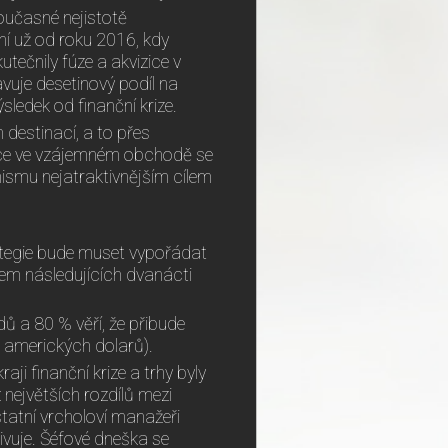
oučasné nejistotě
vní už od roku 2016, kdy
utečnily fúze a akvizice v
vuje desetinový podíl na
výsledek od finanční krize.
 destinací, a to přes
kace ve vzájemném obchodě se
ismu nejatraktivnějším cílem
rategie bude muset vypořádat
em následujících dvanácti
dů a 80 % věří, že přibude
d amerických dolarů).
aji finanční krize a trhy byly
největších rozdílů mezi
ostatní vrcholoví manažeři
ivuje. Šéfové dneška se