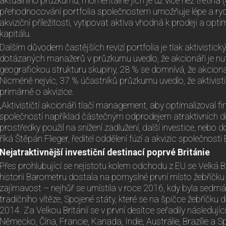
aktuálního průzkumu, momentálně jich je už více než třetina (
přehodnocování portfolia společnostem umožňuje lépe a rychle
akviziční příležitosti, vytipovat aktiva vhodná k prodeji a opt
kapitálu.
Dalším důvodem častějších revizí portfolia je tlak aktivistic
dotázaných manažerů v průzkumu uvedlo, že akcionáři je nutí,
geografickou strukturu skupiny, 28 % se domnívá, že akcionáři
Nicméně nejvíc, 37 % účastníků průzkumu uvedlo, že aktivis
primárně o akvizice.
„Aktivističtí akcionáři tlačí management, aby optimalizoval fi
společností například částečným odprodejem atraktivních div
prostředky použil na snížení zadlužení, další investice, nebo d
říká Štěpán Flieger, ředitel oddělení fúzí a akvizic společnosti 
Nejatraktivnější investiční destinací poprvé Británie
Přes prohlubující se nejistotu kolem odchodu z EU se Velká Br
historii Barometru dostala na pomyslné první místo žebříčku i
zajímavost – nejhůř se umístila v roce 2016, kdy byla sedmá.
tradičního vítěze, Spojené státy, které se na špičce žebříčku d
2014. Za Velkou Británií se v první desítce seřadily následujíc
Německo, Čína, Francie, Kanada, Indie, Austrálie, Brazílie a 