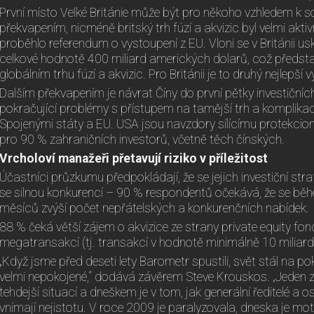
První místo Velké Británie může být pro někoho vzhledem k s
překvapením, nicméně britský trh fúzí a akvizic byl velmi akti
proběhlo referendum o vystoupení z EU. Vloni se v Británii usk
celkové hodnotě 400 miliard amerických dolarů, což předsta
globálním trhu fúzí a akvizic. Pro Británii je to druhý nejlepší 
Dalším překvapením je návrat Číny do první pětky investičních
pokračující problémy s přístupem na tamější trh a kompli
Spojenými státy a EU. USA jsou navzdory sílícímu protekcion
pro 90 % zahraničních investorů, včetně těch čínských.
Vrcholoví manažeři přetavují riziko v příležitost
Účastníci průzkumu předpokládají, že se jejich investiční st
se silnou konkurencí – 90 % respondentů očekává, že se běh
měsíců zvýší počet nepřátelských a konkurenčních nabídek.
88 % čeká větší zájem o akvizice ze strany private equity fon
megatransakcí (tj. transakcí v hodnotě minimálně 10 miliar
„Když jsme před deseti lety Barometr spustili, svět stál na pokr
velmi nepokojené,“ dodává závěrem Steve Krouskos. „Jeden z 
tehdejší situací a dneškem je v tom, jak generální ředitelé a 
vnímají nejistotu. V roce 2009 je paralyzovala, dneska je mot