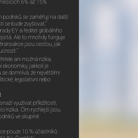
i měsících 6% až 15%
ch podniků se zaměřují na další
ti se bude zvyšovat,“
ady EY a ředitel globálního
ejistá. Ale to mnohdy funguje
ní transakce jsou cestou, jak
oucnost.“
řetele ani možná rizika.
 ekonomiky, jakkoli je
se domnívá, že největšími
tické, legislativní nebo
t
aží využívat příležitosti,
cí rizika. Čím rychlejší jsou
podniků ve skupině
síce pouze 10 % účastníků