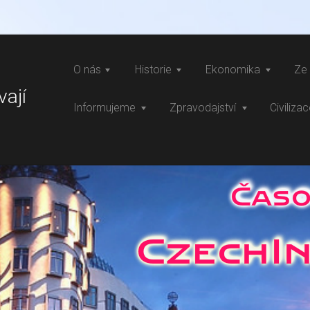
O nás
Historie
Ekonomika
Ze 
vají
Informujeme
Zpravodajství
Civiliza