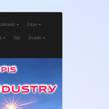
zahraničí
Zdraví
ce
Styl
Zrcadlo