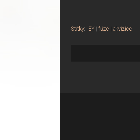
Štítky
:
EY
|
fúze
|
akvizice