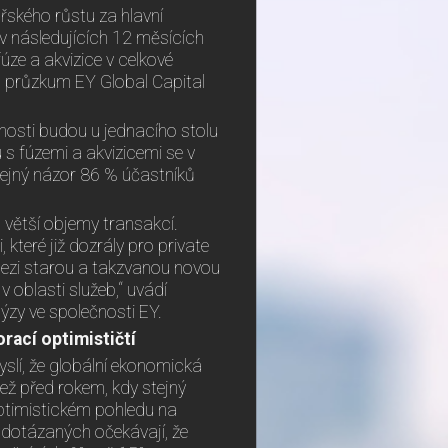
ského růstu za hlavní
v následujících 12 měsících
fúze a akvizice v celkové
0. průzkum EY Global Capital
ečnosti budou u jednacího stolu
 s fúzemi a akvizicemi se v
tejný názor 86 % účastníků
 větší objemy transakcí.
 které již dozrály pro private
 mezi starou a takzvanou novou
v oblasti služeb,“ uvádí
ýzy ve společnosti EY.
rací optimističtí
slí, že globální ekonomická
než před rokem, kdy stejný
optimistickém pohledu na
y dotázaných očekávají, že