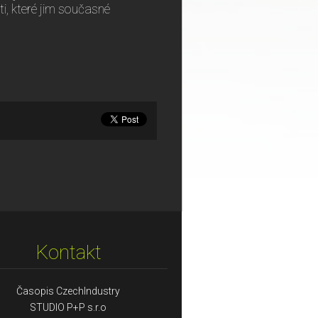
sti, které jim současné
Kontakt
Časopis CzechIndustry
STUDIO P+P s.r.o