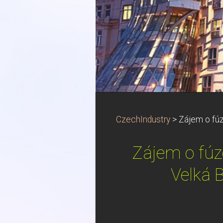
CzechIndustry
>
Zájem o fúze
Zájem o fúze
Velká B