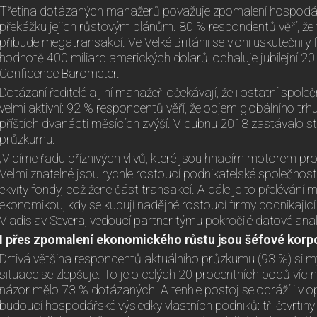
Třetina dotázaných manažerů považuje zpomalení hospodář
překážku jejich růstovým plánům. 80 % respondentů věří, že 
přibude megatransakcí. Ve Velké Británii se vloni uskutečnily 
hodnotě 400 miliard amerických dolarů, odhaluje jubilejní 2
Confidence Barometer.
Dotázaní ředitelé a jiní manažeři očekávají, že i ostatní spol
velmi aktivní: 92 % respondentů věří, že objem globálního trhu
příštích dvanácti měsících zvýší. V dubnu 2018 zastávalo s
průzkumu.
„Vidíme řadu příznivých vlivů, které jsou hnacím motorem pro
Velmi znatelné jsou rychle rostoucí podnikatelské společnosti,
ekvity fondy, což žene část transakcí. A dále je to přelévání
ekonomikou, kdy se kupují nadějné rostoucí firmy podnikající 
Vladislav Severa, vedoucí partner týmu pokročilé datové anal
I přes zpomalení ekonomického růstu jsou šéfové korpo
Drtivá většina respondentů aktuálního průzkumu (93 %) si my
situace se zlepšuje. To je o celých 20 procentních bodů víc 
názor mělo 73 % dotázaných. A tenhle postoj se odráží i v 
budoucí hospodářské výsledky vlastních podniků: tři čtvrtin