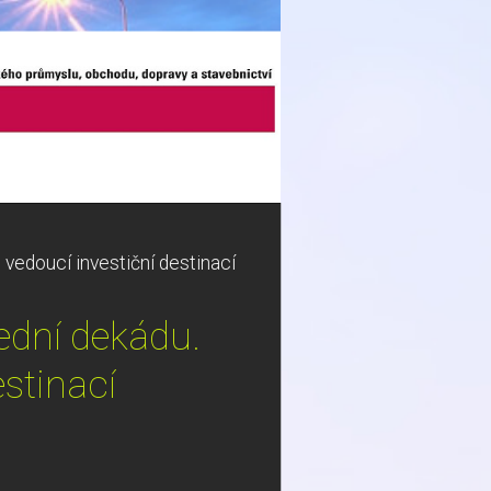
e vedoucí investiční destinací
lední dekádu.
estinací