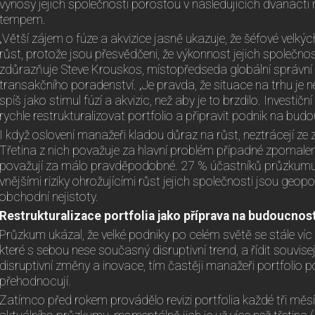
výnosy jejich společnosti porostou v následujících dvanáct
tempem.
„Větší zájem o fúze a akvizice jasně ukazuje, že šéfové velký
růst, protože jsou přesvědčeni, že výkonnost jejich společnos
zdůrazňuje Steve Krouskos, místopředseda globální správní r
transakčního poradenství. „Je pravda, že situace na trhu je n
spíš jako stimul fúzí a akvizic, než aby je to brzdilo. Investič
rychle restrukturalizovat portfolio a připravit podnik na bud
I když oslovení manažeři kladou důraz na růst, neztrácejí ze z
Třetina z nich považuje za hlavní problém případné zpomalení
považují za málo pravděpodobné. 27 % účastníků průzkumu 
vnějšími riziky ohrožujícími růst jejich společnosti jsou geopoli
obchodní nejistoty.
Restrukturalizace portfolia jako příprava na budoucnos
Průzkum ukázal, že velké podniky po celém světě se stále víc sn
které s sebou nese současný disruptivní trend, a řídit souvisejí
disruptivní změny a inovace, tím častěji manažeři portfolio 
přehodnocují.
Zatímco před rokem provádělo revizi portfolia každé tři mě