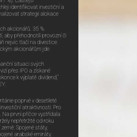
41 %). Častější
ji identifikovat investiční a
imalizovat strategii alokace
kých akcionářů. 35 %
 aby přehodnotili provozní či
 nejvíc tlačí na divestice.
tickým akcionářům jde
nanční situaci svých
izí přes IPO a získané
okonce k výplatě dividend,“
EY.
itánie poprvé v desetileté
nvestiční atraktivnosti. Pro
 Na první příčce vystřídala
ržely nepřetržitě od roku
í země: Spojené státy,
Spojené arabské emiráty.