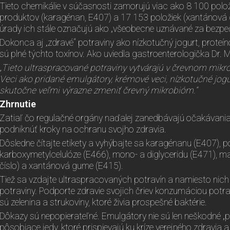
Tieto chemikálie v súčasnosti zamorujú viac ako 8 100 polo
produktov (karagénan, E407) a 17 153 položiek (xantánová 
úrady ich stále označujú ako „všeobecne uznávané za bezpe
Dokonca aj „zdravé“ potraviny ako nízkotučný jogurt, proteín
sú plné týchto toxínov. Ako uviedla gastroenterologička Dr. 
„Tieto ultraspracované potraviny vytvárajú v črevnom mik
Veci ako pridané emulgátory, krémové veci, nízkotučné jo
skutočne veľmi výrazne zmeniť črevný mikrobióm.“
Zhrnutie
Zatiaľ čo regulačné orgány naďalej zanedbávajú očakávania 
podniknúť kroky na ochranu svojho zdravia.
Dôsledne čítajte etikety a vyhýbajte sa karagénanu (E407), 
karboxymetylcelulóze (E466), mono- a diglyceridu (E471), ma
číslo) a xantánová gume (E415).
Tiež sa vzdajte ultraspracovaných potravín a namiesto nic
potraviny. Podporte zdravie svojich čriev konzumáciou potra
sú zelenina a strukoviny, ktoré živia prospešné baktérie.
Dôkazy sú nepopierateľné. Emulgátory nie sú len neškodné „p
pôsobiace jedy, ktoré prispievajú ku kríze verejného zdravia