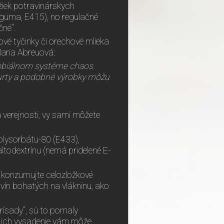
žiek potravinárskych
guma, E415), no regulačné
čné“.
ové tyčinky či orechové mlieka
Maria Abreuová:
robiálnom systéme chaos.
gurty a podobné výrobky môžu
verejnosti, vy sami môžete
polysorbátu-80 (E433),
ltodextrínu (nemá pridelené E-
h konzumujte celozložkové
vín bohatých na vlákninu, ako
rísady“, sú to pomaly
 a ich vysadenie vám môže