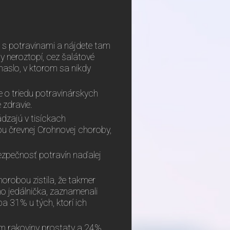
 s potravinami a nájdete tam
dy neroztopí, cez šalátové
maslo, v ktorom sa nikdy
 o triedu potravinárskych
 zdravie.
ádzajú v tisíckach
u črevnej Crohnovej choroby,
zpečnosť potravín naďalej
robou zistila, že takmer
jho jedálnička, zaznamenali
a 31% u tých, ktorí ich
m rakoviny prostaty a 24%