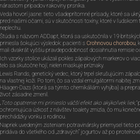
nárastom prípadov rakoviny prsníka.
Veda hovorí jasne: tieto všadeprítomné prísady, ktoré sa uk
pred našimi očami, sú v skutočnosti toxíny, ktoré v ľudskom 
neplechu.
Štúdia s názvom ADDapt, ktorá sa uskutočnila v 19 britskýc
priniesla šokujúci výsledok: pacienti s
Crohnovou chorobou
,
mali dvakrát vyššiu pravdepodobnosť dosiahnutia remisie o
Ich vzorky stolice ukázali pokles zápalových markerov o viac
telo sa skutočne hojí, nielen maskuje príznaky.
Lewis Rands, genetický vedec, ktorý trpel skrušujúcim zápalo
na vlastnej koži. Po tom, čo sa vzdal emulgátormi nabitej zm
Häagen-Dazs (ktorá sa týmto chemikáliám vyhýba) a preprac
život zásadne zmenil.
„Toto opatrenie mi prinieslo väčší efekt ako akýkoľvek liek,“
p
ochromujúca úzkosť z návštev toalety zmizla, čo mu konečne
prechádzky vonku s rodinou.
Napriek uvedeným zisteniam potravinársky priemysel tieto p
pridáva do všetkého od „zdravých“ jogurtov až po proteínové 