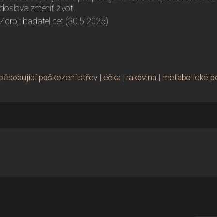
doslova zmeniť život.
Zdroj: badatel.net (30.5.2025)
způsobující poškození střev
|
éčka
|
rakovina
|
metabolické p