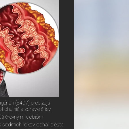
agénan (E407) predlžujú
ichu ničia zdravie čriev.
váš črevný mikrobióm
siedmich rokov, odhalila ešte