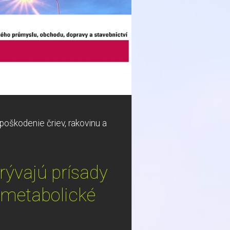
poškodenie čriev, rakovinu a
rývajú prísady
 metabolické