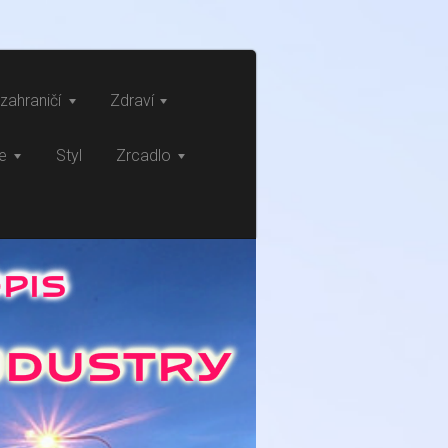
zahraničí
Zdraví
ce
Styl
Zrcadlo