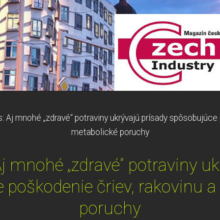
s: Aj mnohé „zdravé“ potraviny ukrývajú prísady spôsobujúce 
metabolické poruchy
Aj mnohé „zdravé“ potraviny uk
 poškodenie čriev, rakovinu a
poruchy