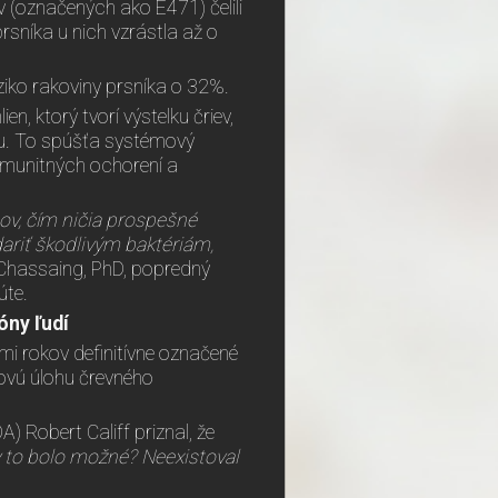
 (označených ako E471) čelili
rsníka u nich vzrástla až o
ziko rakoviny prsníka o 32%.
, ktorý tvorí výstelku čriev,
nu. To spúšťa systémový
imunitných ochorení a
ov, čím ničia prospešné
dariť škodlivým baktériám,
t Chassaing, PhD, popredný
úte.
óny ľudí
mi rokov definitívne označené
čovú úlohu črevného
A) Robert Califf priznal, že
y to bolo možné? Neexistoval