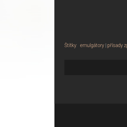
Štítky
:
emulgátory
|
přísady 