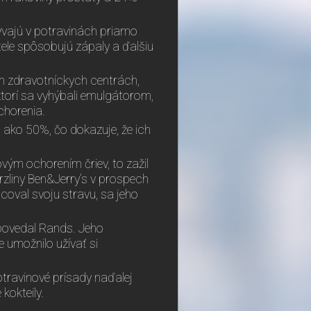
rývajú v potravinách priamo
tele spôsobujú zápaly a ďalšiu
h zdravotníckych centrách,
 ktorí sa vyhýbali emulgátorom,
chorenia.
 ako 50%, čo dokazuje, že ich
vým ochorením čriev, to zažil
rzliny Ben&Jerry’s v prospech
oval svoju stravu, sa jeho
ovedal Rands. Jeho
 umožnilo užívať si
otravinové prísady naďalej
kokteily.