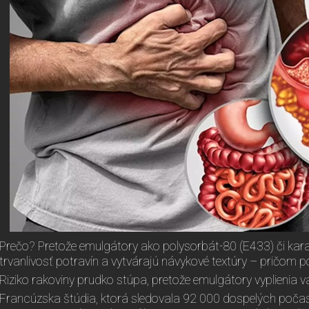
Prečo? Pretože emulgátory ako polysorbát-80 (E433) či kar
trvanlivosť potravín a vytvárajú návykové textúry – pričom pot
Riziko rakoviny prudko stúpa, pretože emulgátory vyplienia 
Francúzska štúdia, ktorá sledovala 92 000 dospelých počas 