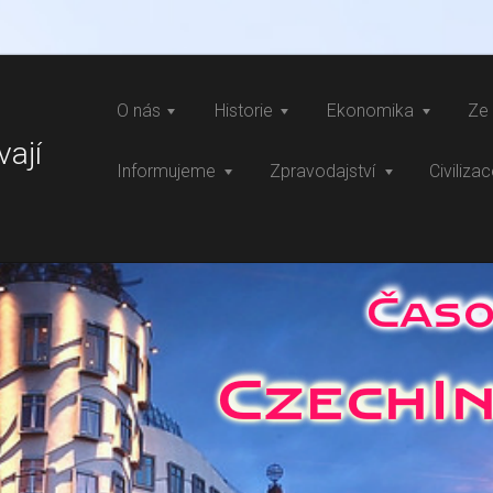
O nás
Historie
Ekonomika
Ze 
vají
Informujeme
Zpravodajství
Civiliza