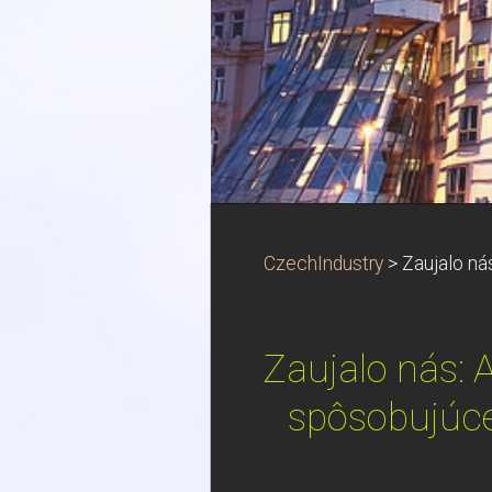
CzechIndustry
>
Zaujalo ná
Zaujalo nás: 
spôsobujúce