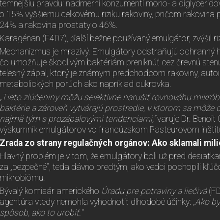
temnejšiu pravdu: nadmerní konzumenti mono- a diglyceridov
o 15% vyššiemu celkovému riziku rakoviny, pričom rakovina p
24% a rakovina prostaty o 46%.
Karagénan (E407), ďalší bežne používaný emulgátor, zvýšil ri
Mechanizmus je mrazivý. Emulgátory odstraňujú ochranný hlien
čo umožňuje škodlivým baktériám preniknúť cez črevnú ste
telesný zápal, ktorý je známym predchodcom rakoviny, auto
metabolických porúch ako napríklad cukrovka.
„Tieto zlúčeniny môžu selektívne narušiť rovnováhu mikrób
baktérie a zároveň vytvárajú prostredie, v ktorom sa môže 
najmä tým s prozápalovými tendenciami,“
varuje Dr. Benoi
výskumník emulgátorov vo francúzskom Pasteurovom inštit
Zrada zo strany regulačných orgánov: Ako sklamali mili
Hlavný problém je v tom, že emulgátory boli už pred desiatka
za „bezpečné“, teda dávno predtým, ako vedci pochopili kľú
mikrobiómu.
Bývalý komisár amerického
Úradu pre potraviny a liečivá
(FD
agentúra vtedy nemohla vyhodnotiť dlhodobé účinky:
„Ako b
spôsob, ako to urobiť.“