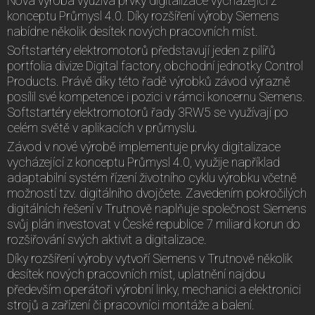
Nová výroba využívá prvky digitalizace vycházející z
konceptu Průmysl 4.0. Díky rozšíření výroby Siemens
nabídne několik desítek nových pracovních míst.
Softstartéry elektromotorů představují jeden z pilířů
portfolia divize Digital factory, obchodní jednotky Control
Products. Právě díky této řadě výrobků závod výrazně
posílil své kompetence i pozici v rámci koncernu Siemens.
Softstartéry elektromotorů řady 3RW5 se využívají po
celém světě v aplikacích v průmyslu.
Závod v nové výrobě implementuje prvky digitalizace
vycházející z konceptu Průmysl 4.0, využije například
adaptabilní systém řízení životního cyklu výrobku včetně
možností tzv. digitálního dvojčete. Zavedením pokročilých
digitálních řešení v Trutnově naplňuje společnost Siemens
svůj plán investovat v České republice 7 miliard korun do
rozšiřování svých aktivit a digitalizace.
Díky rozšíření výroby vytvoří Siemens v Trutnově několik
desítek nových pracovních míst, uplatnění najdou
především operátoři výrobní linky, mechanici a elektronici
strojů a zařízení či pracovníci montáže a balení.