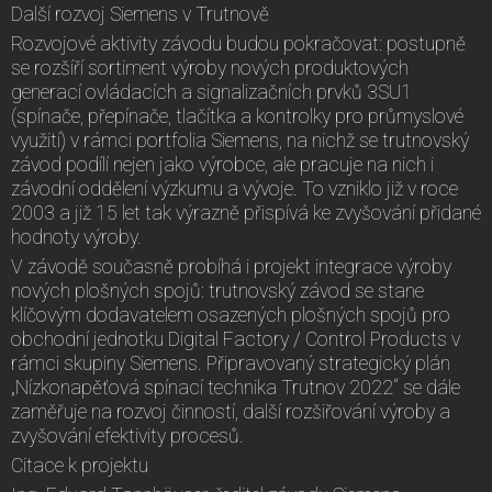
Další rozvoj Siemens v Trutnově
Rozvojové aktivity závodu budou pokračovat: postupně
se rozšíří sortiment výroby nových produktových
generací ovládacích a signalizačních prvků 3SU1
(spínače, přepínače, tlačítka a kontrolky pro průmyslové
využití) v rámci portfolia Siemens, na nichž se trutnovský
závod podílí nejen jako výrobce, ale pracuje na nich i
závodní oddělení výzkumu a vývoje. To vzniklo již v roce
2003 a již 15 let tak výrazně přispívá ke zvyšování přidané
hodnoty výroby.
V závodě současně probíhá i projekt integrace výroby
nových plošných spojů: trutnovský závod se stane
klíčovým dodavatelem osazených plošných spojů pro
obchodní jednotku Digital Factory / Control Products v
rámci skupiny Siemens. Připravovaný strategický plán
„Nízkonapěťová spínací technika Trutnov 2022“ se dále
zaměřuje na rozvoj činností, další rozšiřování výroby a
zvyšování efektivity procesů.
Citace k projektu