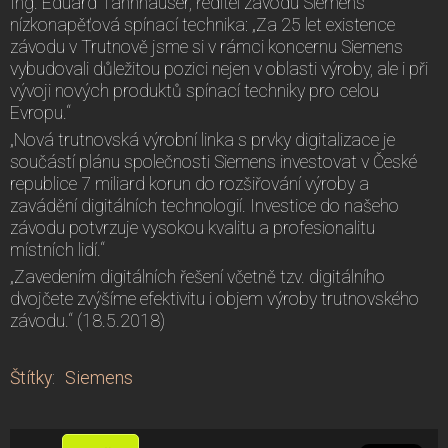
Ing. Eduard Tannhäuser, ředitel závodu Siemens
nízkonapěťová spínací technika: „Za 25 let existence
závodu v Trutnově jsme si v rámci koncernu Siemens
vybudovali důležitou pozici nejen v oblasti výroby, ale i při
vývoji nových produktů spínací techniky pro celou
Evropu.“
„Nová trutnovská výrobní linka s prvky digitalizace je
součástí plánu společnosti Siemens investovat v České
republice 7 miliard korun do rozšiřování výroby a
zavádění digitálních technologií. Investice do našeho
závodu potvrzuje vysokou kvalitu a profesionalitu
místních lidí.“
„Zavedením digitálních řešení včetně tzv. digitálního
dvojčete zvýšíme efektivitu i objem výroby trutnovského
závodu.“ (18.5.2018)
Štítky
:
Siemens