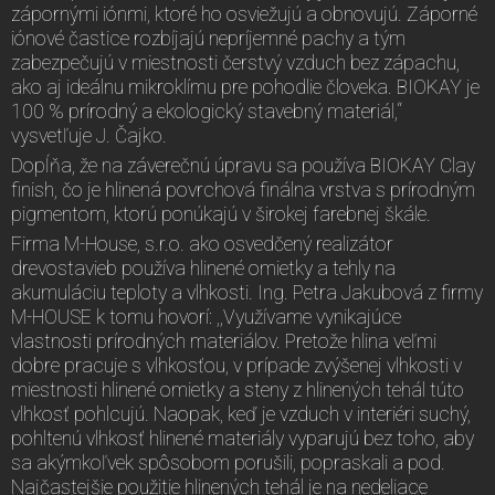
zápornými iónmi, ktoré ho osviežujú a obnovujú. Záporné
iónové častice rozbíjajú nepríjemné pachy a tým
zabezpečujú v miestnosti čerstvý vzduch bez zápachu,
ako aj ideálnu mikroklímu pre pohodlie človeka. BIOKAY je
100 % prírodný a ekologický stavebný materiál,“
vysvetľuje J. Čajko.
Dopĺňa, že na záverečnú úpravu sa používa BIOKAY Clay
finish, čo je hlinená povrchová finálna vrstva s prírodným
pigmentom, ktorú ponúkajú v širokej farebnej škále.
Firma M-House, s.r.o. ako osvedčený realizátor
drevostavieb používa hlinené omietky a tehly na
akumuláciu teploty a vlhkosti. Ing. Petra Jakubová z firmy
M-HOUSE k tomu hovorí: ,,Využívame vynikajúce
vlastnosti prírodných materiálov. Pretože hlina veľmi
dobre pracuje s vlhkosťou, v prípade zvýšenej vlhkosti v
miestnosti hlinené omietky a steny z hlinených tehál túto
vlhkosť pohlcujú. Naopak, keď je vzduch v interiéri suchý,
pohltenú vlhkosť hlinené materiály vyparujú bez toho, aby
sa akýmkoľvek spôsobom porušili, popraskali a pod.
Najčastejšie použitie hlinených tehál je na nedeliace