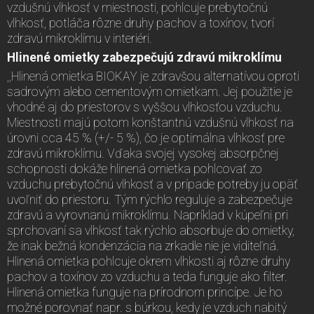
vzdušnú vlhkosť v miestnosti, pohlcuje prebytočnú
vlhkosť, potláča rôzne druhy pachov a toxínov, tvorí
zdravú mikroklímu v interiéri.
Hlinené omietky zabezpečujú zdravú mikroklímu
,,Hlinená omietka BIOKAY je zdravšou alternatívou oproti
sadrovým alebo cementovým omietkam. Jej použitie je
vhodné aj do priestorov s vyššou vlhkosťou vzduchu.
Miestnosti majú potom konštantnú vzdušnú vlhkosť na
úrovni cca 45 % (+/- 5 %), čo je optimálna vlhkosť pre
zdravú mikroklímu. Vďaka svojej vysokej absorpčnej
schopnosti dokáže hlinená omietka pohlcovať zo
vzduchu prebytočnú vlhkosť a v prípade potreby ju opäť
uvoľniť do priestoru. Tým rýchlo reguluje a zabezpečuje
zdravú a vyrovnanú mikroklímu. Napríklad v kúpeľni pri
sprchovaní sa vlhkosť tak rýchlo absorbuje do omietky,
že inak bežná kondenzácia na zrkadle nie je viditeľná.
Hlinená omietka pohlcuje okrem vlhkosti aj rôzne druhy
pachov a toxínov zo vzduchu a teda funguje ako filter.
Hlinená omietka funguje na prírodnom princípe. Je ho
možné porovnať napr. s búrkou, kedy je vzduch nabitý