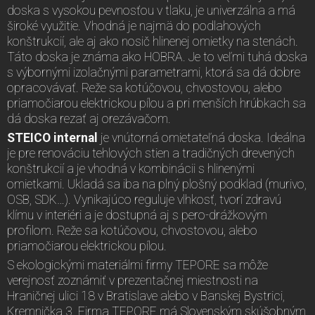
doska s vysokou pevnosťou v tlaku, je univerzálna a má
široké využitie. Vhodná je najmä do podlahových
konštrukcií, ale aj ako nosič hlinenej omietky na stenách.
Táto doska je známa ako HOBRA. Je to veľmi tuhá doska
s výbornými izolačnými parametrami, ktorá sa dá dobre
opracovávať. Reže sa kotúčovou, chvostovou, alebo
priamočiarou elektrickou pílou a pri menších hrúbkach sa
dá doska rezať aj orezávačom.
STEICO internal
je vnútorná omietateľná doska. Ideálna
je pre renováciu tehlových stien a tradičných drevených
konštrukcií a je vhodná v kombinácii s hlinenými
omietkami. Ukladá sa iba na plný plošný podklad (murivo,
OSB, SDK…). Vynikajúco reguluje vlhkosť, tvorí zdravú
klímu v interiéri a je dostupná aj s pero-drážkovým
profilom. Reže sa kotúčovou, chvostovou, alebo
priamočiarou elektrickou pílou.
S ekologickými materiálmi firmy TEPORE sa môže
verejnosť zoznámiť v prezentačnej miestnosti na
Hraničnej ulici 18 v Bratislave alebo v Banskej Bystrici,
Kremnička 3. Firma TEPORE má Slovenským skúšobným