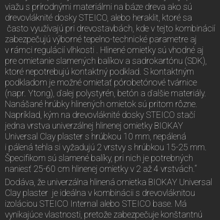
viažu s prírodnými materiálmi na báze dreva ako sú
drevovláknité dosky STEICO, alebo heraklit, ktoré sa
často využívajú pri drevostavbách, kde v tejto kombinácií
zabezpečujú výborné tepelno-technické parametre aj
v rámci regulácií vlhkosti . Hlinené omietky sú vhodné aj
pre omietanie slamených balíkov a sadrokartónu (SDK),
ktoré nepotrebujú kontaktný podklad. S kontaktným
podkladom je možné omietať pórobetónové tvárnice
(napr. Ytong), ďalej polystyrén, betón a ďalšie materiály.
Nanášané hrúbky hlinených omietok sú pritom rôzne.
Napríklad, kým na drevovláknité dosky STEICO stačí
jedna vrstva univerzálnej hlinenej omietky BIOKAY
Universal Clay plaster s hrúbkou 10 mm, nepálená
i pálená tehla si vyžadujú 2 vrstvy s hrúbkou 15-25 mm.
Špecifikom sú slamené balíky, pri nich je potrebných
naniesť 25-60 cm hlinenej omietky v 2 až 4 vrstvách.“
Dodáva, že univerzálna hlinená omietka BIOKAY Universal
Clay plaster je ideálna v kombinácii s drevovláknitou
izoláciou STEICO Internal alebo STEICO base. Má
vynikajúce vlastnosti, pretože zabezpečuje konštantnú