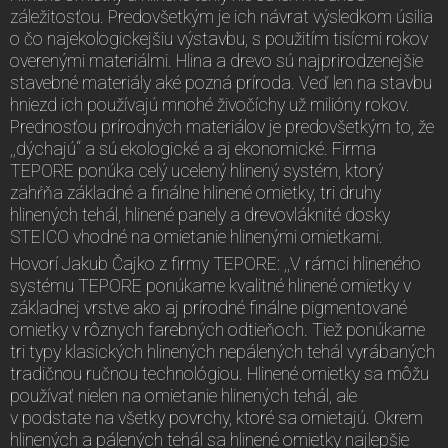
záležitosťou. Predovšetkým je ich návrat výsledkom úsilia
o čo najekologickejšiu výstavbu, s použitím tisícmi rokov
overenými materiálmi. Hlina a drevo sú najprirodzenejšie
stavebné materiály aké pozná príroda. Veď len na stavbu
hniezd ich používajú mnohé živočíchy už milióny rokov.
Prednosťou prírodných materiálov je predovšetkým to, že
,,dýchajú“ a sú ekologické a aj ekonomické. Firma
TEPORE ponúka celý ucelený hlinený systém, ktorý
zahŕňa základné a finálne hlinené omietky, tri druhy
hlinených tehál, hlinené panely a drevovláknité dosky
STEICO vhodné na omietanie hlinenými omietkami.
Hovorí Jakub Čajko z firmy TEPORE: ,,V rámci hlineného
systému TEPORE ponúkame kvalitné hlinené omietky v
základnej vrstve ako aj prírodné finálne pigmentované
omietky v rôznych farebných odtieňoch. Tiež ponúkame
tri typy klasických hlinených nepálených tehál vyrábaných
tradičnou ručnou technológiou. Hlinené omietky sa môžu
používať nielen na omietanie hlinených tehál, ale
v podstate na všetky povrchy, ktoré sa omietajú. Okrem
hlinených a pálených tehál sa hlinené omietky najlepšie