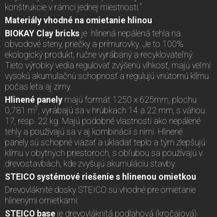
konštrukcie v rámci jednej miestnosti.“
Materiály vhodné na omietanie hlinou
BIOKAY Clay bricks
je hlinená nepálená tehla na
obvodové steny, priečky a prímurovky. Je to 100%
ekologický produkt, ručne vyrábaný a recyklovateľný.
Tieto výrobky vedia regulovať zvýšenú vlhkosť, majú veľmi
vysokú akumulačnú schopnosť a regulujú vnútornú klímu
počas leta aj zimy.
Hlinené panely
majú formát 1250 x 625mm, plochu
2
0,781 m
, vyrábajú sa v hrúbkach 14 a 22 mm, s váhou
17, resp. 22 kg. Majú podobné vlastnosti ako nepálené
tehly a používajú sa v aj kombinácii s nimi. Hlinené
panely sú schopné viazať a ukladať teplo a tým zlepšujú
klímu v obytných priestoroch, s obľubou sa používajú v
drevostavbách, kde zvyšujú akumuláciu stavby.
STEICO systémové riešenie s hlinenou omietkou
Drevovláknité dosky STEICO sú vhodné pre omietanie
hlinenými omietkami:
STEICO base
je drevovláknitá podlahová (kročajová)