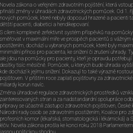
Novela zákona o veřejném zdravotním pojištění, která vstoupi
přináší změny v úhradách zdravotnických pomůcek. Od 1. ří
nových pomůcek, které nebyly doposud hrazené a pacienti ta
dětští pacienti, diabetici a hendikepovaní.
S cílem komplexně zefektivnit systém příspěvků na pomůcky 
směřovat v maximální míře ve prospěch pacientů s vážným
postižením, dochází u vybraných pomůcek, které byly maximá
minimální přínos pro pacienta, ke snížení či zrušení úhrady. T
ale jdou na pomůcky pro pacienty, kteří je opravdu potřebují 
desítky tisíc měsíčně. Pomůcek, u kterých bude úhrada vyšší,
kde dochází k jejímu snížení. Dokazují to také výrazně rostou
pojišťoven. V příštím roce zaplatí pojišťovny za zdravotnic
miliardy korun navíc.
Změna úhradové regulace zdravotnických prostředků vznikla
zainteresovaných stran a za nadstandardní spolupráce odborné
přípravy se účastnili zástupci zdravotních pojišťoven, České 
Národní rady osob se zdravotním postižením, Koalice pro zdr
profesních komor (lékařská, stomatologická i lékárnická) a 
léčiv. Novela zákona prošla ke konci roku 2018 Parlamente
jasnou politickou shodou.