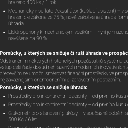
hrazeno 400 ks / 1 rok
Mechanický insuflátor/exsuflátor (kašlací asistent) – 
hrazen dle zákona ze 75 %, nově zakotvena úhrada fo
úhrada
Elektropohony k mechanickým vozíkům – nyní je hrazeno
navýšena na 90 %
Pomůcky, u kterých se snižuje či ruší úhrada ve prospě
Odstraněním některých historických pozůstatků systému doj
vstup celé řady dosud nehrazených moderních inovativních 
především se umožní směrovat finanční prostředky ve pros
nejzávažnějšími onemocněními či zdravotním postižením.
Pomůcky, u kterých se snižuje úhrada:
Prostředky pro inkontinentní pacienty – od prvního kusu 
Prostředky pro inkontinentní pacienty – od prvního kusu 
Glukometr pro stanovení glukózy – v současné době hra
500 Kč / 6 let