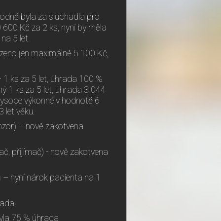
vodně byla za sluchadla pro
 600 Kč za 2 ks, nyní by měla
na 5 let.
azeno jen maximálně 5 100 Kč,
 1 ks za 5 let, úhrada 100 %
ý 1 ks za 5 let, úhrada 3 044
 vysoce výkonné v hodnotě 6
 let věku.
enzor) – nově zakotvena
lač, přijímač) - nově zakotvena
 – nyní nárok pacienta na 1
rada
byla 75 % úhrada