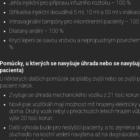
Jehla injekční pro přípravu infuzního roztoku – 100 %
Stříkačka injekční dvoudílná 5 ml, 10 ml a 50 ml v indikac
Intravaginální tampóny pro inkontinentní pacienty – 100
Dilatany anální – 100 %
Krycí lepení se savou vrstvou a nepropustným povrchem
%
Pomůcky, u kterých se navyšuje úhrada nebo se navyšuj
pacienta)
U některých dalších pomůcek se platby zvýší nebo se zvýší 
pacient nárok.
Zvyšuje se úhrada mechanického vozíku z 21 tisíc korun 
Nově pak vozíčkáři mají možnost mít hrazený elektrický 
doma. Druhý vozík nebyl v předchozích letech hrazen vů
výše 20 tisíc korun.
Další výhoda bude pro neslyšící pacienty, a to zejména 
sluchadlo na kostní vedení navýšena až na dvojnásobek,