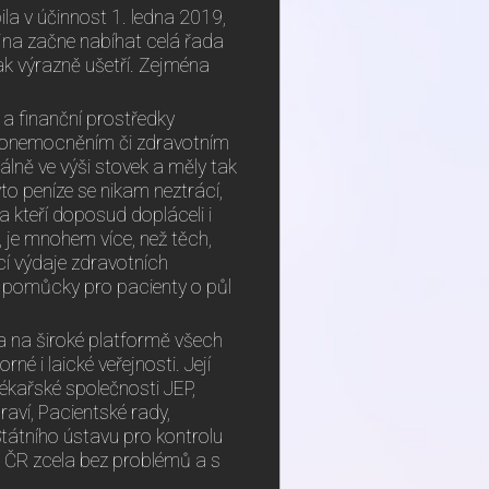
la v účinnost 1. ledna 2019,
jna začne nabíhat celá řada
k výrazně ušetří. Zejména
a finanční prostředky
 onemocněním či zdravotním
lně ve výši stovek a měly tak
yto peníze se nikam neztrácí,
a kteří doposud dopláceli i
 je mnohem více, než těch,
cí výdaje zdravotních
ké pomůcky pro pacienty o půl
 na široké platformě všech
 i laické veřejnosti. Její
lékařské společnosti JEP,
aví, Pacientské rady,
Státního ústavu pro kontrolu
m ČR zcela bez problémů a s