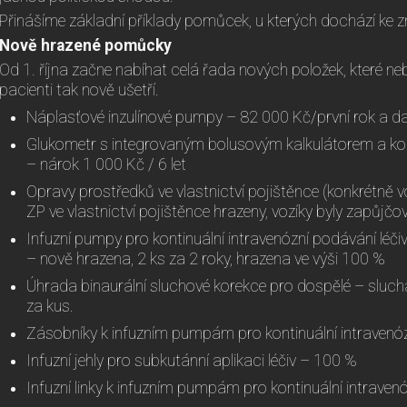
Přinášíme základní příklady pomůcek, u kterých dochází ke 
Nově hrazené pomůcky
Od 1. října začne nabíhat celá řada nových položek, které n
pacienti tak nově ušetří.
Náplasťové inzulínové pumpy – 82 000 Kč/první rok a dal
Glukometr s integrovaným bolusovým kalkulátorem a ko
– nárok 1 000 Kč / 6 let
Opravy prostředků ve vlastnictví pojištěnce (konkrétně 
ZP ve vlastnictví pojištěnce hrazeny, vozíky byly zapůjč
Infuzní pumpy pro kontinuální intravenózní podávání léči
– nově hrazena, 2 ks za 2 roky, hrazena ve výši 100 %
Úhrada binaurální sluchové korekce pro dospělé – sluchad
za kus.
Zásobníky k infuzním pumpám pro kontinuální intravenóz
Infuzní jehly pro subkutánní aplikaci léčiv – 100 %
Infuzní linky k infuzním pumpám pro kontinuální intraven