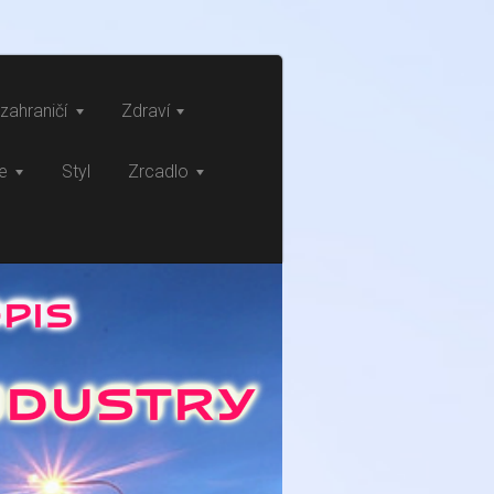
zahraničí
Zdraví
ce
Styl
Zrcadlo