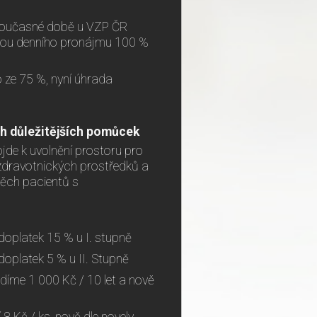
v současné době u VZP ČR
rmou denního pronájmu 100 %
 ze 75 %, nyní úhrada
ch důležitějších pomůcek
de k uvolnění prostoru pro
zdravotnických prostředků a
pěch pacientů s
doplatek 15 % u I. stupně
doplatek 5 % u II. Stupně
díme 1 000 Kč / 10 let a nově