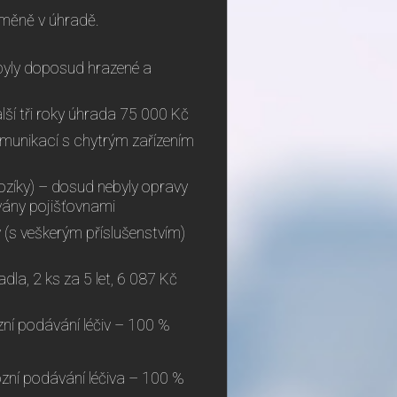
změně v úhradě.
ebyly doposud hrazené a
ší tři roky úhrada 75 000 Kč
munikací s chytrým zařízením
vozíky) – dosud nebyly opravy
ovány pojišťovnami
v (s veškerým příslušenstvím)
la, 2 ks za 5 let, 6 087 Kč
ní podávání léčiv – 100 %
ózní podávání léčiva – 100 %