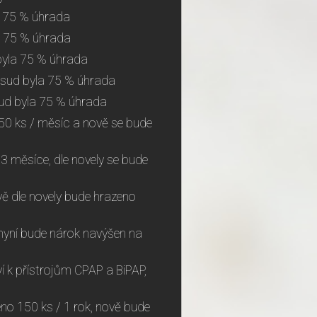
la 75 % úhrada
la 75 % úhrada
d byla 75 % úhrada
dosud byla 75 % úhrada
osud byla 75 % úhrada
150 ks / měsíc a nově se bude
 měsíce, dle novely se bude
vě dle novely bude hrazeno
, nyní bude nárok navýšen na
í k přístrojům CPAP a BiPAP,
no 150 ks / 1 rok, nově bude