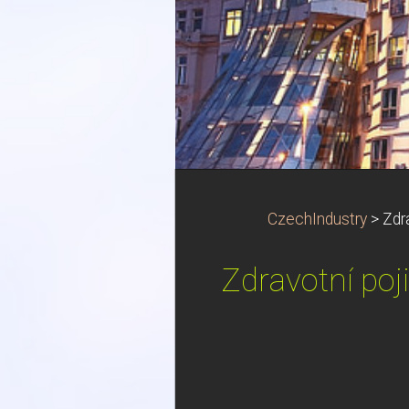
CzechIndustry
>
Zdr
Zdravotní poj