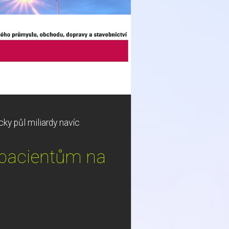
ky půl miliardy navíc
e pacientům na