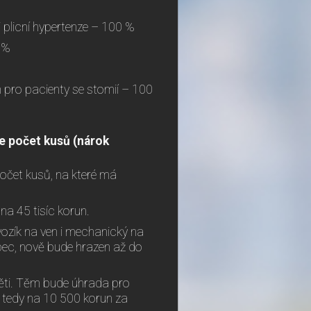
i plicní hypertenze – 100 %
 %
 pro pacienty se stomií – 100
e počet kusů (nárok
počet kusů, na které má
na 45 tisíc korun.
vozík na ven i mechanický na
bec, nově bude hrazen až do
děti. Těm bude úhrada pro
 tedy na 10 500 korun za