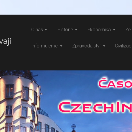
O nás
Historie
Ekonomika
Ze 
vají
Informujeme
Zpravodajství
Civiliza