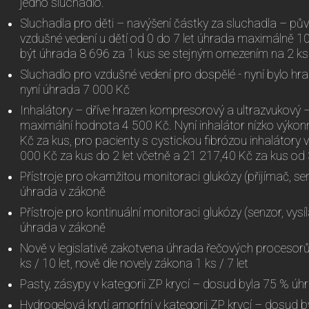
jedno sluchadlo.
Sluchadla pro děti – navýšení částky za sluchadla – pů
vzdušné vedení u dětí od 0 do 7 let úhrada maximálně 10
být úhrada 8 696 za 1 kus se stejným omezením na 2 ks 
Sluchadlo pro vzdušné vedení pro dospělé - nyní bylo hr
nyní úhrada 7 000 Kč
Inhalátory – dříve hrazen kompresorový a ultrazvukový –
maximální hodnota 4 500 Kč. Nyní inhalátor nízko výkonn
Kč za kus, pro pacienty s cystickou fibrózou inhalátory
000 Kč za kus do 2 let včetně a 21 217,40 Kč za kus od 3
Přístroje pro okamžitou monitoraci glukózy (přijímač, s
úhrada v zákoně
Přístroje pro kontinuální monitoraci glukózy (senzor, vysí
úhrada v zákoně
Nově v legislativě zakotvena úhrada řečových procesorů
ks / 10 let, nově dle novely zákona 1 ks / 7 let
Pasty, zásypy v kategorii ZP krycí – dosud byla 75 % úh
Hydrogelová krytí amorfní v kategorii ZP krycí – dosud 