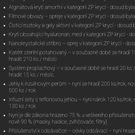
Alginátová krytí amorfní v kategorii ZP krycí - dosud by
Filmové obvazy – spreje v kategorii ZP krycí - dosud by
Čistící roztoky a gely aktivní v kategorii ZP krycí - dosu
Krytí obsahující hyaluronan, med v kategorii ZP krycí - 
Nanokrystalické stříbro – sprej v kategorii ZP krycí - d
Katétr sterilní potahovaný – v současné době se hradí 
hradit 210 ks / měsíc
Systém proplachový – v současné době se hradí 20 ks /3
hradit 15 ks / měsíc
Jehly k inzulínovým perům – nyní se hradí 200 ks/rok, no
500 ks / rok
Infuzní sety s teflonovou jehlou – nyní nárok 120 ks/rok
130 ks / rok
Nyní je dle zákona hrazeno 75 % u veškerého příslušenstv
nově 90 % (masky, hadice, zvlhčovače, filtry)
Příslušenství k odsávačce – cévky odsávací – nyní hraze