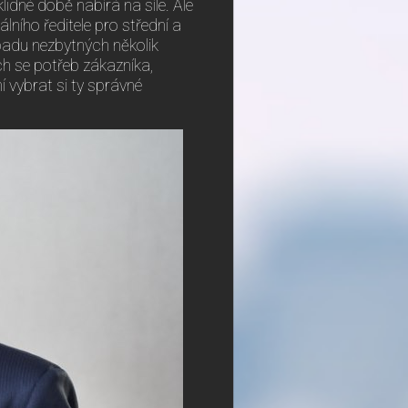
lidné době nabírá na síle. Ale
lního ředitele pro střední a
padu nezbytných několik
ch se potřeb zákazníka,
í vybrat si ty správné