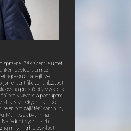
ýt správné. Základem je umět
funkční spolupráci mezi
tingovou strategii. Ve
sme identifikovali příležitost
tualizovaná prostředí VMware, a
ohování pro VMware a postupem
 ztráty kritických dat i po
nejen pro zajištění kontinuity
u. Má-li však být firma
. Na jednotlivých trzích
nají místní trh a zvyklosti.