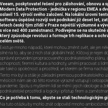
Veeam, poskytovatel řešení pro zálohování, obnovu a s
Modern Data Protection - jednička v regionu EMEA a dv
oslavil 15. výročí svého založení. Na lokální úrovni t
softwaru úspěšně rozvíjí své podnikání již deset let, za
letech český tým zřídil v Praze největší výzkumné a vý
s více než 400 zaměstnanci. Podívejme se na skutečně 
který způsobuje revoluci a formuje trh replikace a ochr
celém světě.
Existuje mnoho nápadů, které mohou změnit svět, ale jen něk
silné na to, aby se z nich stal globální hráč. Klíčový je neje
správné provedení propracovaného podnikatelského plánu, 
schopnosti, firemní kultura a hodnoty, umění pracovat s lidm
ale také o společnost a prostředí, ve kterém se firma nachází
Tento mix byl a stále je základní premisou podnikatelského 
měsících nám ale do této rovnice výrazně vstupují i celosp
pandemie. Spolu s myšlením lidí se mění i jejich ideologie a že
podnikatelské prostředí a logicky i přístup firem a zaměstna
Co je potřeba k tomu, abyste se stali technologickým 
Na tuto otázku by mohlo znát odpověď mnoho ambiciózních 