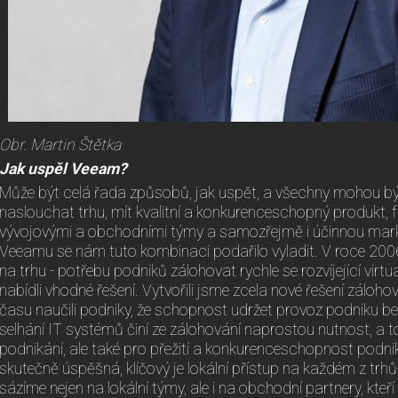
Obr. Martin Štětka
Jak uspěl Veeam?
Může být celá řada způsobů, jak uspět, a všechny mohou b
naslouchat trhu, mít kvalitní a konkurenceschopný produkt, 
vývojovými a obchodními týmy a samozřejmě i účinnou marke
Veeamu se nám tuto kombinaci podařilo vyladit. V roce 2006 j
na trhu - potřebu podniků zálohovat rychle se rozvíjející vir
nabídli vhodné řešení. Vytvořili jsme zcela nové řešení zál
času naučili podniky, že schopnost udržet provoz podniku bez
selhání IT systémů činí ze zálohování naprostou nutnost, a to 
podnikání, ale také pro přežití a konkurenceschopnost podnik
skutečně úspěšná, klíčový je lokální přístup na každém z trhů
sázíme nejen na lokální týmy, ale i na obchodní partnery, kteří z