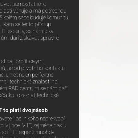
ažovat samostatného
oblasti věnuje a má potřebnou
obě kolem sebe buduje komunitu
i. Nám se tento přístup
 IT experty, se nám díky
ům daří získávat správné
tíhají projít celým
ů, se od prvotního kontaktu
ěl umět nejen perfektně
mít i technické znalosti na
žském R&D centrum se nám daří
očátku rozeznat technické
.
IT to platí dvojnásob
ateli, asi nikoho nepřekvapí.
oliv jinde. V IT, zejména pak u
sdílí. IT experti mnohdy