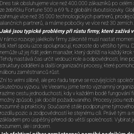
Dnes tak obsluhujeme více než 400.000 zákazníků po celém 
ze žebříčku Fortune 500 a 69 % z globální dvoutisícovky. G
zahrnuje více než 35 000 technologických partnerů, prodejc
aliančních partnerů, a máme pobočky ve více než 30 zemích.
Jaké jsou typické problémy při růstu firmy, které zažívá 
V rámci rozvoje jakékoliv firmy zákonitě musí nastat moment
lidí, kteří spolu úzce spolupracují, rozroste do většího týmu. Do
nemůže už jej řídit jeden manažer, který dohlíží na každý krok
Tehdy nastává čas určit vedoucí role a odpovědnosti, linie p
struktury oddělení a další organizační procesy, které pomoh
náboru zaměstnanců růst.
Zní to velmi slibně, ale pro řadu teprve se rozvíjejících spol
skutečnou výzvou. Ve Veeamu jsme tento významný organizač
razíme cestu jednoduchosti, kdy v každém bodě fungování f
možný způsob, jak docílit požadovaného. Procesy jsou nezbyt
rozumně a prakticky. Současně stále podporujme týmového d
rozdílu pozic a zodpovědností ke stejnému cíli. Právě tým a 
základem pro úspěšný přerod do větší společnosti. Vybírat je
rozumem, ale i srdcem.