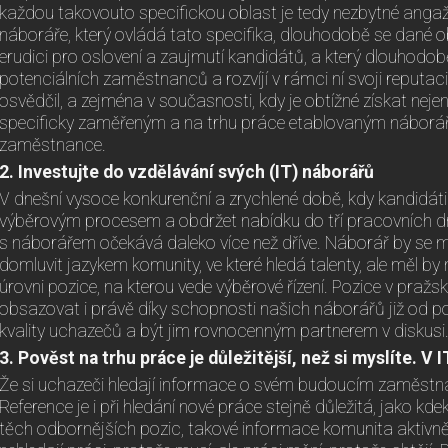
každou takovouto specifickou oblast je tedy nezbytné ang
náboráře, který ovládá tato specifika, dlouhodobě se dané 
erudici pro oslovení a zaujmutí kandidátů, a který dlouhod
potenciálních zaměstnanců a rozvíjí v rámci ní svoji reputac
osvědčil, a zejména v současnosti, kdy je obtížné získat nejen
specificky zaměřeným a na trhu práce etablovaným náborář
zaměstnance.
2.
Investujte do vzdělávání svých (IT) náborářů
V dnešní vysoce konkurenční a zrychlené době, kdy kandidáti s
výběrovým procesem a obdržet nabídku do tří pracovních dn
s náborářem očekává daleko více než dříve. Náborář by se m
domluvit jazykem komunity, ve které hledá talenty, ale měl by 
úrovni pozice, na kterou vede výběrové řízení. Pozice v pra
obsazovat i právě díky schopnosti našich náborářů již od p
kvality uchazečů a být jim rovnocenným partnerem v diskusi
3.
Pověst na trhu práce je důležitější, než si myslíte. V 
Že si uchazeči hledají informace o svém budoucím zaměstnav
Reference je i při hledání nové práce stejně důležitá, jako kdek
těch odbornějších pozic, takové informace komunita aktivně 