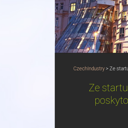
CzechIndustry
>
Ze start
Ze start
poskyto