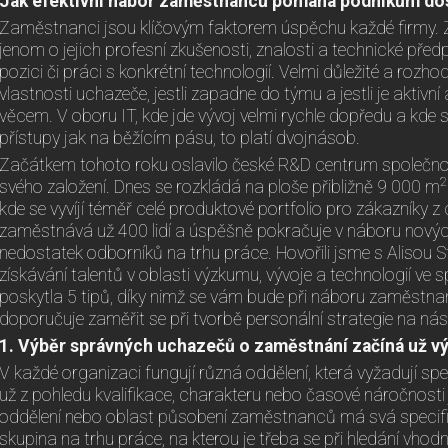
Jak efektivní nábor zaměstnanců pomáhá podnikům dosá
Zaměstnanci jsou klíčovým faktorem úspěchu každé firmy. 
jenom o jejich profesní zkušenosti, znalosti a technické pře
pozici či práci s konkrétní technologií. Velmi důležité a rozho
vlastnosti uchazeče, jestli zapadne do týmu a jestli je aktivn
věcem. V oboru IT, kde jde vývoj velmi rychle dopředu a kde 
přístupy jak na běžícím pásu, to platí dvojnásob.
Začátkem tohoto roku oslavilo české R&D centrum společno
2
svého založení. Dnes se rozkládá na ploše přibližně 9 000 m
kde se vyvíjí téměř celé produktové portfolio pro zákazníky 
zaměstnává už 400 lidí a úspěšně pokračuje v náboru nových t
nedostatek odborníků na trhu práce. Hovořili jsme s Alisou St
získávání talentů v oblasti výzkumu, vývoje a technologií ve
poskytla 5 tipů, díky nimž se vám bude při náboru zaměstnanc
doporučuje zaměřit se při tvorbě personální strategie na násle
1. Výběr správných uchazečů o zaměstnání začíná už 
V každé organizaci fungují různá oddělení, která vyžadují sp
už z pohledu kvalifikace, charakteru nebo časové náročnosti
oddělení nebo oblast působení zaměstnanců má svá specifi
skupina na trhu práce, na kterou je třeba se při hledání vho