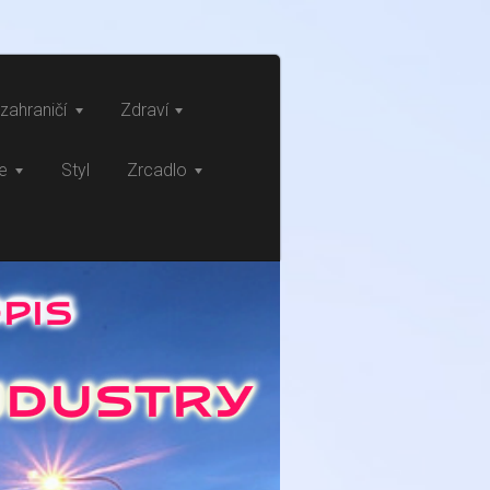
zahraničí
Zdraví
ce
Styl
Zrcadlo