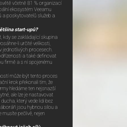
světě včetně 81 % organizací
lobální ekosystém Veeamu
ů a poskytovatelů služeb a
většina start-upů?
, kdy se zakládající skupina
sáhne-li určité velikosti,
 v jednotlivých procesech.
odřízenosti a také definovat
ou firmě a s ní spojenému
ečností může být tento proces
ní krok překonali tím, že
irmy hledáme ten nejsnazší
né, ale lze je nastavovat
ucha, který vede lidi bez
náboráři jsou hybnou silou a
 musíte pečlivě, nejen