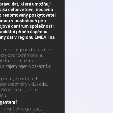
právu dat, která umožňují
ojka celosvětově, nedávno
ento renomovaný poskytovatel
tímco v posledních pěti
vojové centrum společnosti
unikátní příběh úspěchu,
any dat v regionu EMEA i na
teré z nich jsou dostatečně
n dobrý obchodní model a
ale také manažerské
i a zájem nejen o zákazníka,
.
úspěchu, v posledních
olečenské změny v důsledku
bříček hodnot, a s tím i
nců.
gigantem?
i menších organizací,