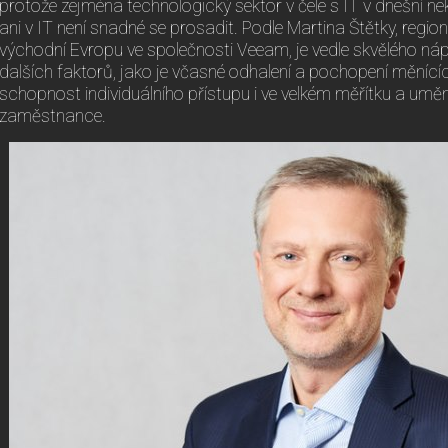
protože zejména technologický sektor v čele s IT v dnešní nek
ani v IT není snadné se prosadit. Podle Martina Štětky, regioná
východní Evropu ve společnosti Veeam, je vedle skvělého ná
dalších faktorů, jako je včasné odhalení a pochopení měnící
schopnost individuálního přístupu i ve velkém měřítku a uměn
zaměstnance.