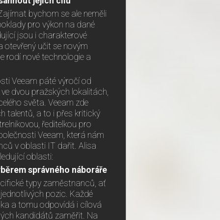
hnout jejich cílů
Zajímat bychom se ale neměli
dpoklady pro výkon na dané
dující jsou i charakterové
í a otevřený učit se novým
se rodí nové technologie a
sti Veeam páté výročí od
ve dvou pražských lokalitách,
z celého světa. Veeam zde
alentů, a to i přes kritický
relnikovou, ředitelkou pro
 společnosti Veeam, která nám
ů v oblasti IT dařit. Alisa
dující oblasti:
výběrem správného náboráře
ecifické typy zaměstnanců, ať
 jednotlivých pozic. Každé
ka a tomu odpovídá i cílová
dných kandidátů zaměřit. Na