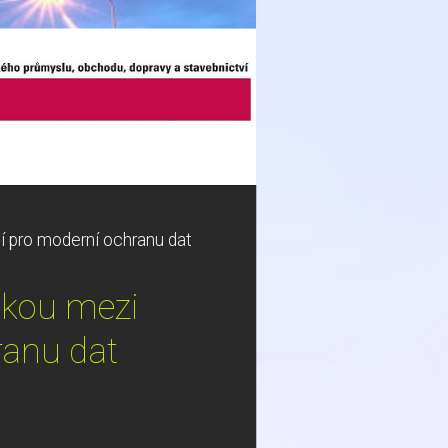
í pro moderní ochranu dat
čkou mezi
ranu dat