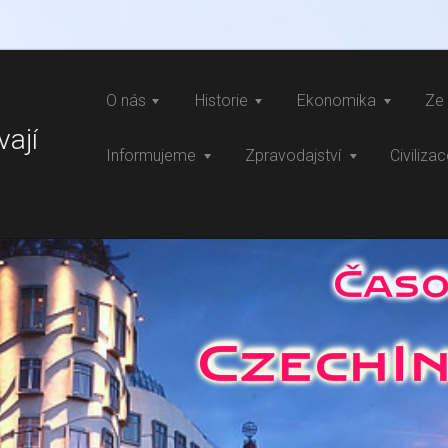
O nás
Historie
Ekonomika
Ze 
vají
Informujeme
Zpravodajství
Civiliza