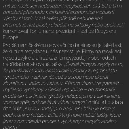
mít za následek nedosažení recyklačních cílů EU a tím i
ohrožení přechodu k cirkulární ekonomice v oblasti
výroby plastů. V takovém případě nebude jiná
alternativa než plasty ukládat na skládky nebo spalovat,“
komentoval Ton Emans, prezident Plastics Recyclers
Europe.
Problémem českého recyklačního businessu je také fakt,
že kultura recyklace u nás neexistuje. Firmy na recyklaci
nejsou zvyklé a ani zákazníci nevyžadují v obchodech
například recyklované tašky.
„České firmy si zvykly na to,
že používají rádoby ekologické výrobky z regranulátu
vyrobeného v zahraničí, což s sebou nese akorát
zbytečnou uhlíkovou stopu. Přitom vlastní regranulát –
myšleno vyrobený v České republice – do zahraničí
prodáváme a finální výrobky nakupujeme v zahraničí a
vozíme zpět, což nedává vůbec smysl,“
zmiňuje Louda a
doplňuje:
„Novou nadějí pro naši republiku je přístup
obchodního řetězce Billa, který nově nabízí tašky, které
jsou z osmdesáti procent vyrobeny z recyklovaného
plastu.“