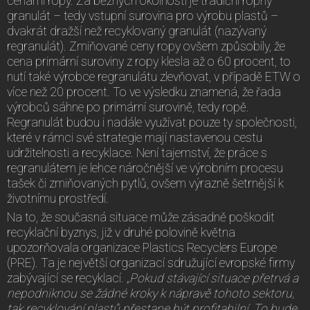
cenami ropy. Za běžných okolností je tradiční ropný
granulát – tedy vstupní surovina pro výrobu plastů –
dvakrát dražší než recyklovaný granulát (nazývaný
regranulát). Zmiňované ceny ropy ovšem způsobily, že
cena primární suroviny z ropy klesla až o 60 procent, to
nutí také výrobce regranulátu zlevňovat, v případě ETW o
více než 20 procent. To ve výsledku znamená, že řada
výrobců sáhne po primární surovině, tedy ropě.
Regranulát budou i nadále využívat pouze ty společnosti,
které v rámci své strategie mají nastavenou cestu
udržitelnosti a recyklace. Není tajemství, že práce s
regranulátem je lehce náročnější ve výrobním procesu
tašek či zmiňovaných pytlů, ovšem výrazně šetrnější k
životnímu prostředí.
Na to, že současná situace může zásadně poškodit
recyklační byznys, již v druhé polovině května
upozorňovala organizace Plastics Recyclers Europe
(PRE). Ta je největší organizací sdružující evropské firmy
zabývající se recyklací.
„Pokud stávající situace přetrvá a
nepodniknou se žádné kroky k nápravě tohoto sektoru,
tak recyklování plastů přestane být profitabilní. To bude