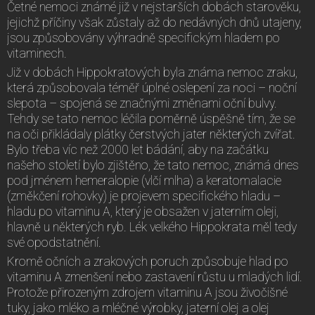
Četné nemoci známé již v nejstarších dobách starověku,
jejichž příčiny však zůstaly až do nedávných dnů utajeny,
jsou způsobovány výhradně specifickým hladem po
vitaminech.
Již v dobách Hippokratových byla známa nemoc zraku,
která způsobovala téměř úplné oslepení za noci – noční
slepota – spojená se značnými změnami oční bulvy.
Tehdy se tato nemoc léčila poměrně úspěšně tím, že se
na oči přikládaly plátky čerstvých jater některých zvířat.
Bylo třeba víc než 2000 let bádání, aby na začátku
našeho století bylo zjištěno, že tato nemoc, známá dnes
pod jménem hemeralopie (vlčí mlha) a keratomalacie
(změkčení rohovky) je projevem specifického hladu –
hladu po vitaminu A, který je obsažen v jaterním oleji,
hlavně u některých ryb. Lék velkého Hippokrata měl tedy
své opodstatnění.
Kromě očních a zrakových poruch způsobuje hlad po
vitaminu A zmenšení nebo zastavení růstu u mladých lidí.
Protože přirozeným zdrojem vitaminu A jsou živočišné
tuky, jako mléko a mléčné výrobky, jaterní olej a olej