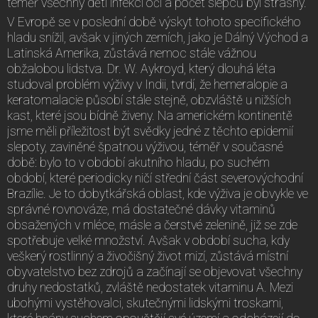
téměř všechny děti infekcí očí a počet slepců byl strašný.
V Evropě se v poslední době výskyt tohoto specifického
hladu snížil, avšak v jiných zemích, jako je Dálný Východ a
Latinská Amerika, zůstává nemoc stále vážnou
obžalobou lidstva. Dr. W. Aykroyd, který dlouhá léta
studoval problém výživy v Indii, tvrdí, že hemeralopie a
keratomalacie působí stále stejně, obzvláště u nižších
kast, které jsou bídně živeny. Na americkém kontinentě
jsme měli příležitost být svědky jedné z těchto epidemií
slepoty, zaviněné špatnou výživou, téměř v současné
době: bylo to v období akutního hladu, po suchém
období, které periodicky ničí střední část severovýchodní
Brazílie. Je to dobytkářská oblast, kde výživa je obvykle ve
správné rovnováze, má dostatečné dávky vitaminů
obsažených v mléce, másle a čerstvé zelenině, již se zde
spotřebuje velké množství. Avšak v období sucha, kdy
veškerý rostlinný a živočišný život mizí, zůstává místní
obyvatelstvo bez zdrojů a začínají se objevovat všechny
druhy nedostatků, zvláště nedostatek vitaminu A. Mezi
ubohými vystěhovalci, skutečnými lidskými troskami,