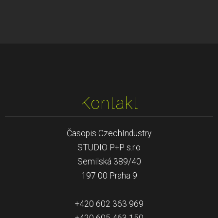
Kontakt
Časopis CzechIndustry
STUDIO P+P s.r.o
Semilská 389/40
197 00 Praha 9
+420 602 363 969
+420 605 463 150