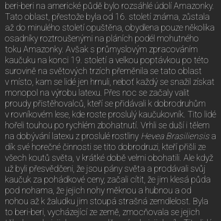
beri-beri na americké půdě bylo rozsáhlé údolí Amazonky.
Tato oblast, přestože byla od 16. století známa, zůstala
až do minulého století opuštěna, obydlena pouze několika
osadníky roztroušenými na pláních podél mohutného
toku Amazonky. Avšak s průmyslovým zpracováním
kaučuku na konci 19. století a velkou poptávkou po této
surovině na světových trzích přeměnila se tato oblast
v místo, kam se lidé jen hrnuli, neboť každý se snažil získat
monopol na výrobu latexu. Přes noc se začaly valit
proudy přistěhovalců, kteří se přidávali k dobrodruhům
v rovníkovém lese, kde roste proslulý kaučukovník. Tito lidé
hořeli touhou po rychlém zbohatnutí. Vrhli se duší i tělem
na dobývání latexu z proslulé rostliny
Hevea Brasiliensis
a
dík své horečné činnosti se tito dobrodruzi, kteří přišli ze
všech koutů světa, v krátké době velmi obohatili. Ale když
už byli přesvědčeni, že jsou pány světa a prodávali svůj
kaučuk za pohádkové ceny, začali cítit, že jim klesá půda
pod nohama, že jejich nohy měknou a hubnou a od
nohou až k žaludku jim stoupá strašná zemdlelost. Byla
to beri-beri, vycházející ze země, zmocňovala se jejich