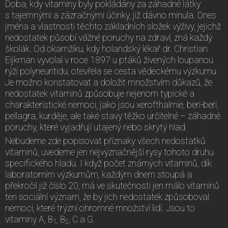
Doba, kdy vitaminy byly pokládány za záhadné látky
s tajemnými a zázračnými účinky, již dávno minula. Dnes
jména a vlastnosti těchto základních složek výživy, jejichž
nedostatek působí vážné poruchy na zdraví, zná každý
školák. Od okamžiku, kdy holandský lékař dr. Christian
Eijkman vyvolal v roce 1897 u ptáků živených loupanou
rýží polyneuritidu, otevřela se cesta vědeckému výzkumu.
Je možno konstatovat a doložit množstvím důkazů, že
nedostatek vitaminů způsobuje nejenom typické a
charakteristické nemoci, jako jsou xerofthalmie, beri-beri,
pellagra, kurděje, ale také stavy těžko určitelné – záhadné
poruchy, které vyjadřují utajený nebo skrytý hlad.
Nebudeme zde popisovat příznaky všech nedostatků
vitaminů, uvedeme jen nejvýznačnější rysy tohoto druhu
specifického hladu. I když počet známých vitaminů, dík
laboratorním výzkumům, každým dnem stoupá a
překročil již číslo 20, má ve skutečnosti jen málo vitaminů
ten sociální význam, že by jich nedostatek způsoboval
nemoci, které trýzní ohromné množství lidí. Jsou to
vitaminy A, B
, B
, C a G.
1
2