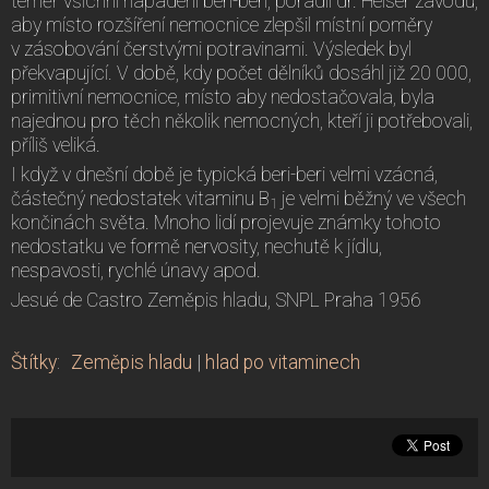
téměř všichni napadeni beri-beri, poradil dr. Heiser závodu,
aby místo rozšíření nemocnice zlepšil místní poměry
v zásobování čerstvými potravinami. Výsledek byl
překvapující. V době, kdy počet dělníků dosáhl již 20 000,
primitivní nemocnice, místo aby nedostačovala, byla
najednou pro těch několik nemocných, kteří ji potřebovali,
příliš veliká.
I když v dnešní době je typická beri-beri velmi vzácná,
částečný nedostatek vitaminu B
je velmi běžný ve všech
1
končinách světa. Mnoho lidí projevuje známky tohoto
nedostatku ve formě nervosity, nechutě k jídlu,
nespavosti, rychlé únavy apod.
Jesué de Castro Zeměpis hladu, SNPL Praha 1956
Štítky
:
Zeměpis hladu
|
hlad po vitaminech