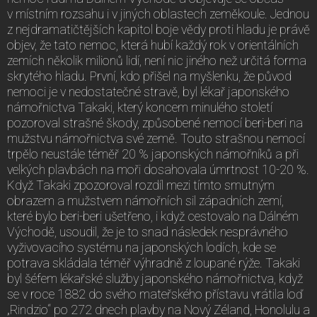
v místním rozsahu i v jiných oblastech zeměkoule. Jednou
z nejdramatičtějších kapitol boje vědy proti hladu je právě
objev, že tato nemoc, která hubí každý rok v orientálních
zemích několik milionů lidí, není nic jiného než určitá forma
skrytého hladu. První, kdo přišel na myšlenku, že původ
nemoci je v nedostatečné stravě, byl lékař japonského
námořnictva Takaki, který koncem minulého století
pozoroval strašné škody, způsobené nemocí beri-beri na
mužstvu námořnictva své země. Touto strašnou nemocí
trpělo neustále téměř 20 % japonských námořníků a při
velkých plavbách na moři dosahovala úmrtnost 10-20 %.
Když Takaki zpozoroval rozdíl mezi tímto smutným
obrazem a mužstvem námořních sil západních zemí,
které bylo beri-beri ušetřeno, i když cestovalo na Dálném
Východě, usoudil, že je to snad následek nesprávného
vyživovacího systému na japonských lodích, kde se
potrava skládala téměř výhradně z loupané rýže. Takaki
byl šéfem lékařské služby japonského námořnictva, když
se v roce 1882 do svého mateřského přístavu vrátila loď
„Rindzio“ po 272 dnech plavby na Nový Zéland, Honolulu a