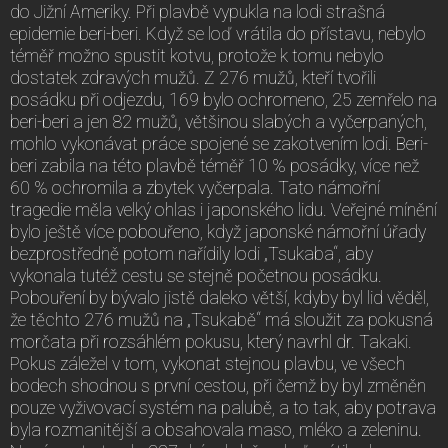
do Jižní Ameriky. Při plavbě vypukla na lodi strašná
epidemie beri-beri. Když se loď vrátila do přístavu, nebylo
téměř možno spustit kotvu, protože k tomu nebylo
dostatek zdravých mužů. Z 276 mužů, kteří tvořili
posádku při odjezdu, 169 bylo ochromeno, 25 zemřelo na
beri-beri a jen 82 mužů, většinou slabých a vyčerpaných,
mohlo vykonávat práce spojené se zakotvením lodi. Beri-
beri zabila na této plavbě téměř 10 % posádky, více než
60 % ochromila a zbytek vyčerpala. Tato námořní
tragedie měla velký ohlas i japonského lidu. Veřejné mínění
bylo ještě více pobouřeno, když japonské námořní úřady
bezprostředně potom nařídily lodi „Tsukaba“, aby
vykonala tutéž cestu se stejně početnou posádku.
Pobouření by bývalo jistě daleko větší, kdyby byl lid věděl,
že těchto 276 mužů na „Tsukabě“ má sloužit za pokusná
morčata při rozsáhlém pokusu, který navrhl dr. Takaki.
Pokus záležel v tom, vykonat stejnou plavbu, ve všech
bodech shodnou s první cestou, při čemž by byl změněn
pouze vyživovací systém na palubě, a to tak, aby potrava
byla rozmanitější a obsahovala maso, mléko a zeleninu.