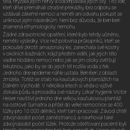
těla, hryzala jejich nervy a odčerpávala jejich síly. Tito lidé,
kteří dříve přemáhali strašné překážky, bez odporu se
vzdávali zákeřné nemoci a neměli ani odvahu pokusit se
uniknout jejím následkům. Není bez důvodu, že beri-beri
znamená ethymologicky: nemohu.
Žádné zdravotnické opatření, které bylo tehdy učiněno,
nemělo výsledky. Více než polovina průkopníků, kteří se
pokoušeli zkrotit amazonský les, zanechala své kostry
v okolních bažinách, když předtím viděli, jak jejich tělo
vadne hlodáno nemocí nebo jak se jim otoky zvětšují
tekutinou, jako by se do jejich těl rozlila voda z řek.
Jednoho dne epidemie náhle ustala. Beri-beri z oblasti
zmizela. Totéž se stalo na kaučukových plantážích na
Dálném Východě. V několika letech si věda o výživě
získala půdu a prosadila své názory. Lékař hygienik Victor
Heiser navštívil jednoho dne velkou kaučukovou plantáž
na ostrově Sumatra a přišel do velké nemocnice se 400
lůžky pro 10 000 dělníků, kteří tam pracovali. Závod chtěl
zdvojnásobit počet zaměstnanců a navrhoval také
zdvojnásobit počet lůžek. Protože ošetřovaní pacienti byli