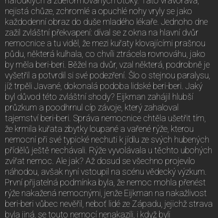
nafouklých a zdeformovaných otoky. Tato vrávoravá,
nejistá chůze, zchromlé a opuchlé nohy vryly se jako
každodenní obraz do duše mladého lékaře. Jednoho dne
zažil zvláštní překvapení: díval se z okna na hlavní dvůr
nemocnice a tu viděl, že mezi kuřaty klovajícími prašnou
půdu, některá kulhala, co chvíli ztrácela rovnováhu, jako
by měla beri-beri. Běžel na dvůr, vzal některá, podrobně je
vyšetřil a potvrdil si své podezření. Šlo o stejnou paralysu,
jíž trpěli Javané, dokonalá podoba lidské beri-beri. Jaký
byl důvod této zvláštní shody? Eijkman zahájil hlubší
průzkum a poodhrnul cíp závoje, který zahaloval
tajemství beri-beri. Správa nemocnice chtěla ušetřit tím,
že krmila kuřata zbytky loupané a vařené rýže, kterou
nemocní při své typické nechuti k jídlu ze svých hubených
přídělů ještě nechávali. Rýže vyvolávala u těchto ubohých
zvířat nemoc. Ale jak? Až dosud se všechno projevilo
náhodou, avšak nyní vstoupil na scénu vědecký výzkum.
První přijatelná podmínka byla, že nemoc mohla přenést
rýže nakažená nemocnými, jenže Eijkman na nakažlivost
beri-beri vůbec nevěřil, neboť lidé ze Západu, jejichž strava
byla jiná, se touto nemocí nenakazili, i když byli