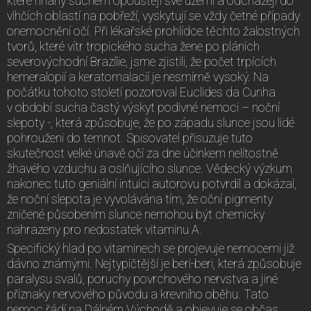
které hnány suchem opouštějí své území a odcházejí do
vlhčích oblastí na pobřeží, vyskytují se vždy četné případy
onemocnění očí. Při lékařské prohlídce těchto žalostných
tvorů, které vítr tropického sucha žene po pláních
severovýchodní Brazílie, jsme zjistili, že počet trpících
hemeralopií a keratomalacií je nesmírně vysoký. Na
počátku tohoto století pozoroval Euclides da Cunha
v období sucha častý výskyt podivné nemoci – noční
slepoty -, která způsobuje, že po západu slunce jsou lidé
pohrouženi do temnot. Spisovatel přisuzuje tuto
skutečnost velké únavě očí za dne účinkem nelítostně
žhavého vzduchu a oslňujícího slunce. Vědecký výzkum
nakonec tuto geniální intuici autorovu potvrdil a dokázal,
že noční slepota je vyvolávána tím, že oční pigmenty
zničené působením slunce nemohou být chemicky
nahrazeny pro nedostatek vitaminu A.
Specifický hlad po vitaminech se projevuje nemocemi již
dávno známými. Nejtypičtější je beri-beri, která způsobuje
paralysu svalů, poruchy povrchového nervstva a jiné
příznaky nervového původu a krevního oběhu. Tato
nemoc řádí na Dálném Východě a objevuje se občas