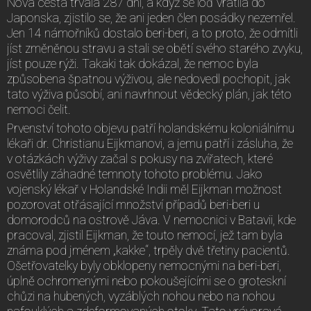
Nová cesta trvala 287 dní, a když se loď vrátila do
Japonska, zjistilo se, že ani jeden člen posádky nezemřel.
Jen 14 námořníků dostalo beri-beri, a to proto, že odmítli
jíst změněnou stravu a stali se obětí svého starého zvyku,
jíst pouze rýži. Takaki tak dokázal, že nemoc byla
způsobena špatnou výživou, ale nedovedl pochopit, jak
tato výživa působí, ani navrhnout vědecký plán, jak této
nemoci čelit.
Prvenství tohoto objevu patří holandskému koloniálnímu
lékaři dr. Christianu Eijkmanovi, a jemu patří i zásluha, že
v otázkách výživy začal s pokusy na zvířatech, které
osvětlily záhadné temnoty tohoto problému. Jako
vojenský lékař v Holandské Indii měl Eijkman možnost
pozorovat otřásající množství případů beri-beri u
domorodců na ostrově Jáva. V nemocnici v Batavii, kde
pracoval, zjistil Eijkman, že touto nemocí, jež tam byla
známa pod jménem „kakke“, trpěly dvě třetiny pacientů.
Ošetřovatelky byly obklopeny nemocnými na beri-beri,
úplně ochromenými nebo pokoušejícími se o groteskní
chůzi na hubených, vyzáblých nohou nebo na nohou