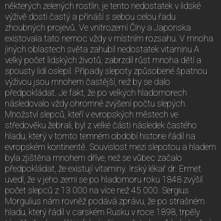
některých zelených rostlin, je tento nedostatek v lidské
výživě dosti častý a přináší s sebou celou řadu
zhoubných projevů. Ve vnitrozemí Číny a Japonska
existovala tato nemoc vždy v místním rozsahu. V mnoha
jiných oblastech světa zahubil nedostatek vitaminu A
velký počet lidských životů, zabrzdil růst mnoha dětí a
spousty lidí oslepil. Případy slepoty způsobené špatnou
výživou jsou mnohem častější, než by se dalo
předpokládat. Je fakt, že po velkých hladomorech
následovalo vždy ohromné zvýšení počtu slepých.
Množství slepců, kteří v evropských městech ve
středověku žebrali, byl z velké části následek častého
hladu, který v tomto temném období historie řádil na
evropském kontinentě. Souvislost mezi slepotou a hladem
byla zjištěna mnohem dříve, než se vůbec začalo
předpokládat, že existují vitaminy. Irský lékař dr. Ermet
uvedl, že v jeho zemi se po hladomoru roku 1848 zvýšil
počet slepců z 13 000 na více než 45 000. Sergius
Morgulius nám rovněž podává zprávu, že po strašném
hladu, který řádil v carském Rusku v roce 1898, trpěly