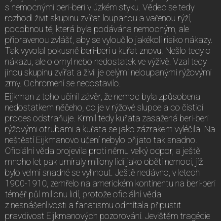
s nemocnými beri-beri v úzkém styku. Vědec se tedy
rozhodl živit skupinu zvířat loupanou a vařenou rýží,
podobnou té, která byla podávána nemocným, ale
připravenou zvlášť, aby se vyloučilo jakékoli risiko nákazy.
Tak vyvolal pokusně beri-beri u kuřat znovu. Nešlo tedy o
nákazu, ale o omyl nebo nedostatek ve výživě. Vzal tedy
jinou skupinu zvířat a živil je celými neloupanými rýžovými
zrny. Ochromení se nedostavilo.
Eijkman z toho učinil závěr, že nemoc byla způsobena
nedostatkem něčeho, co je v rýžové slupce a co čisticí
proces odstraňuje. Krmil tedy kuřata zasažená beri-beri
rýžovými otrubami a kuřata se jako zázrakem vyléčila. Na
neštěstí Eijkmanovo učení nebylo přijato tak snadno.
Oficiální věda projevila proti němu velký odpor, a ještě
mnoho let pak umíraly miliony lidí jako oběti nemoci, jíž
bylo velmi snadné se vyhnout. Ještě nedávno, v letech
1900-1910, zemřelo na americkém kontinentu na beri-beri
téměř půl milionu lidí, protože oficiální věda
z nesnášenlivosti a fanatismu odmítala připustit
pravdivost Eijkmanových pozorování. Jevištěm tragédie