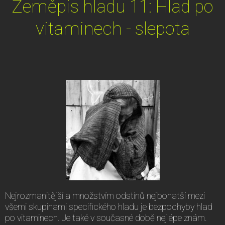
Zeměpis hladu 11: Hlad po
vitaminech - slepota
Nejrozmanitější a množstvím odstínů nejbohatší mezi
všemi skupinami specifického hladu je bezpochyby hlad
po vitaminech. Je také v současné době nejlépe znám.