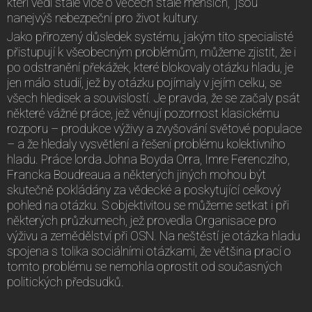
kteří vědí stále více o věcech stále menších,“ jsou
nanejvýš nebezpeční pro život kultury.
Jako přirozený důsledek systému, jakým tito specialisté
přistupují k všeobecným problémům, můžeme zjistit, že i
po odstranění překážek, které blokovaly otázku hladu, je
jen málo studií, jež by otázku pojímaly v jejím celku, se
všech hledisek a souvislostí. Je pravda, že se začaly psát
některé vážné práce, jež věnují pozornost klasickému
rozporu – produkce výživy a zvyšování světové populace
– a že hledaly vysvětlení a řešení problému kolektivního
hladu. Práce lorda Johna Boyda Orra, Imre Ferencziho,
Francka Boudreaua a některých jiných mohou být
skutečně pokládány za vědecké a poskytující celkový
pohled na otázku. S objektivitou se můžeme setkat i při
některých průzkumech, jež provedla Organisace pro
výživu a zemědělství při OSN. Na neštěstí je otázka hladu
spojena s tolika sociálními otázkami, že většina prací o
tomto problému se nemohla oprostit od současných
politických předsudků.