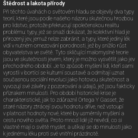
Štědrost a lakota přírody
Při těchto úvahách o světovém hladu se objevily dva typy
teorií, které jsou podle našeho názoru skutečnou hrozbou
pro lidstvo, protože překrucují společenskou realitu
problému: typy, jež se snaží dokázat, že kolektivní hlad je
přirozený jev, jemuž nelze zabránit, a typy, které jediný lék
vidí v nutném omezování porodnosti, jež by snížilo růst
obyvatelstva ve světě. Tyto skličující malomyslné teorie
jsou ve skutečnosti jevem, který je možno vysvětlit jako jev
přechodného období. Je to způsob myšlení lidí, kteří sami
vyrostli v bortící se kulturní soustavě a odmítají uznat
současnou sociální revoluci jako hotovou skutečnost a
vyvozují své závěry z pozorování a údajů, jež jsou fakticky
přízrakem minulosti. Pro období historické krise je
charakteristické, jak to zdůraznil Ortega Y Gasset, že
staré názory ztrácejí svou hodnotu dříve, než vstoupí
v platnost hodnoty nové, které by usměrnily myšlení a
cestu nového světa. Proto mnozí lidé již nevědí, co si
vlastně mají o světě myslet, a utíkají se do minulosti jako
k jedinému léku proti své vnitřní prázdnotě.