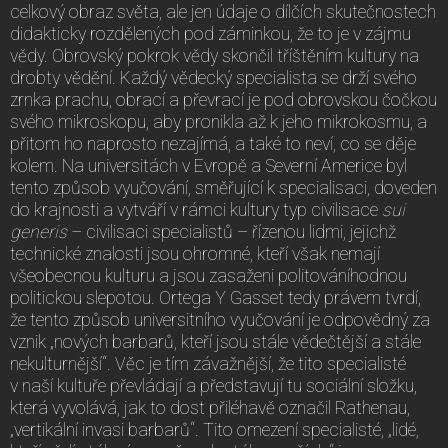
celkový obraz světa, ale jen údaje o dílčích skutečnostech
didakticky rozdělených pod záminkou, že to je v zájmu
vědy. Obrovský pokrok vědy skončil tříštěním kultury na
drobty vědění. Každý vědecký specialista se drží svého
zrnka prachu, obrací a převrací je pod obrovskou čočkou
svého mikroskopu, aby pronikla až k jeho mikrokosmu, a
přitom ho naprosto nezajímá, a také to neví, co se děje
kolem. Na universitách v Evropě a Severní Americe byl
tento způsob vyučování, směřující k specialisaci, doveden
do krajnosti a vytváří v rámci kultury typ civilisace
sui
generis
– civilisaci specialistů – řízenou lidmi, jejichž
technické znalosti jsou ohromné, kteří však nemají
všeobecnou kulturu a jsou zasaženi politováníhodnou
politickou slepotou. Ortega Y Gasset tedy právem tvrdí,
že tento způsob universitního vyučování je odpovědný za
vznik „nových barbarů, kteří jsou stále vědečtější a stále
nekulturnější“. Věc je tím závažnější, že tito specialisté
v naší kultuře převládají a představují tu sociální složku,
která vyvolává, jak to dost přiléhavě označil Rathenau,
„vertikální invasi barbarů“. Tito omezení specialisté, „lidé,