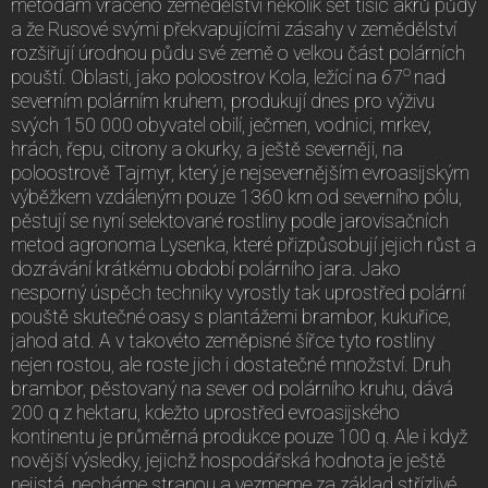
metodám vráceno zemědělství několik set tisíc akrů půdy
a že Rusové svými překvapujícími zásahy v zemědělství
rozšiřují úrodnou půdu své země o velkou část polárních
o
pouští. Oblasti, jako poloostrov Kola, ležící na 67
nad
severním polárním kruhem, produkují dnes pro výživu
svých 150 000 obyvatel obilí, ječmen, vodnici, mrkev,
hrách, řepu, citrony a okurky, a ještě severněji, na
poloostrově Tajmyr, který je nejsevernějším evroasijským
výběžkem vzdáleným pouze 1360 km od severního pólu,
pěstují se nyní selektované rostliny podle jarovisačních
metod agronoma Lysenka, které přizpůsobují jejich růst a
dozrávání krátkému období polárního jara. Jako
nesporný úspěch techniky vyrostly tak uprostřed polární
pouště skutečné oasy s plantážemi brambor, kukuřice,
jahod atd. A v takovéto zeměpisné šířce tyto rostliny
nejen rostou, ale roste jich i dostatečné množství. Druh
brambor, pěstovaný na sever od polárního kruhu, dává
200 q z hektaru, kdežto uprostřed evroasijského
kontinentu je průměrná produkce pouze 100 q. Ale i když
novější výsledky, jejichž hospodářská hodnota je ještě
nejistá, necháme stranou a vezmeme za základ střízlivé