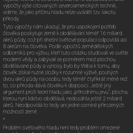
výpočty výše citovaných severoamerických technik,
vidíme, že jako příčinu hladu nelze uvádět tzv. lakotu
přírody.
Tyto výpočty nám ukazují, že pro uspokojení potřeb
člověka poskytuje země k obdělávání téměř 16 miliard
akrů půdy, což při dnešní světové populaci odpovídá asi
8 akrům na člověka. Podle výpočtů zemědělských
odborníků pro výživu, kteří tuto otázku studovali ve světle
moderní vědy a zabývali se poměrem mezi plochou
obdělávané půdy a výnosy, bylo by třeba k tomu, aby
člověk získal nutné složky k rozumné výživě, pouhých
dvou akrů půdy na osobu, tedy téměř čtyřikrát méně než
to, co příroda dává člověku k disposici. Ještě jiný
argument proti teorii hladu jako „přírodnímu jevu“; plocha,
kterou nyní lidstvo obdělává, nedosáhla ještě 2 miliard
akrů. Neodpovídá to tedy ani jedné osmině přirozených
možností země.
*
Problém světového hladu není tedy problém omezené