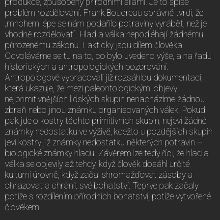
produkce, způsobený přírodními silami. Je to spíše
problém rozdělování. Frank Boudreau správně tvrdí, že
„mnohem lépe se nám podařilo potraviny vyrábět, než je
vhodně rozdělovat“. Hlad a válka nepodléhají žádnému
přirozenému zákonu. Fakticky jsou dílem člověka.
Odvoláváme se tu na to, co bylo uvedeno výše, a na řadu
historických a antropologických pozorování.
Antropologové vypracovali již rozsáhlou dokumentaci,
která ukazuje, že mezi paleontologickými objevy
nejprimitivnějších lidských skupin nenacházíme žádnou
zbraň nebo jinou známku organisovaných válek. Pokud
pak jde o kostry těchto primitivních skupin, nejeví žádné
známky nedostatku ve výživě, kdežto u pozdějších skupin
jeví kostry již známky nedostatku některých potravin –
biologické známky hladu. Závěrem lze tedy říci, že hlad a
válka se objevily až tehdy, když člověk dosáhl určité
kulturní úrovně, když začal shromažďovat zásoby a
ohrazovat a chránit své bohatství. Teprve pak začaly
potíže s rozdílením přírodních bohatství, potíže vytvořené
člověkem.