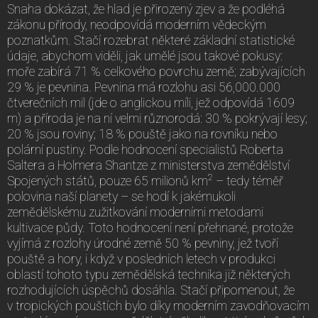
Snaha dokázat, že hlad je přirozený zjev a že podléhá
zákonu přírody, neodpovídá moderním vědeckým
poznatkům. Stačí rozebrat některé základní statistické
údaje, abychom viděli, jak umělé jsou takové pokusy:
moře zabírá 71 % celkového povrchu země; zabývajících
29 % je pevnina. Pevnina má rozlohu asi 56,000.000
čtverečních mil (jde o anglickou míli, jež odpovídá 1609
m) a příroda je na ní velmi různorodá: 30 % pokrývají lesy;
20 % jsou roviny; 18 % pouště jako na rovníku nebo
polární pustiny. Podle hodnocení specialistů Roberta
Saltera a Holmera Shantze z ministerstva zemědělství
2
Spojených států, pouze 65 milionů km
– tedy téměř
polovina naší planety – se hodí k jakémukoli
zemědělskému zužitkování moderními metodami
kultivace půdy. Toto hodnocení není přehnané, protože
vyjímá z rozlohy úrodné země 50 % pevniny, jež tvoří
pouště a hory, i když v posledních letech v produkci
oblastí tohoto typu zemědělská technika již některých
rozhodujících úspěchů dosáhla. Stačí připomenout, že
v tropických pouštích bylo díky moderním zavodňovacím