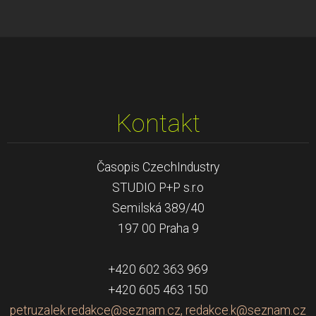
Kontakt
Časopis CzechIndustry
STUDIO P+P s.r.o
Semilská 389/40
197 00 Praha 9
+420 602 363 969
+420 605 463 150
petruzalek.redakce@seznam.cz, redakce.k@seznam.cz