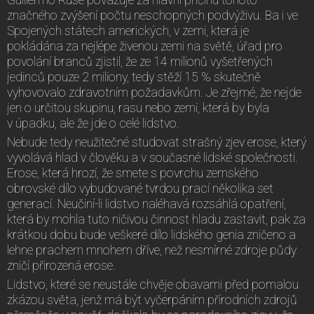
značného zvýšení počtu neschopných podvýživu. Ba i ve
Spojených státech amerických, v zemi, která je
pokládána za nejlépe živenou zemi na světě, úřad pro
povolání branců zjistil, že ze 14 milionů vyšetřených
jedinců pouze 2 miliony, tedy stěží 15 % skutečně
vyhovovalo zdravotním požadavkům. Je zřejmé, že nejde
jen o určitou skupinu, rasu nebo zemi, která by byla
v úpadku, ale že jde o celé lidstvo.
Nebude tedy neužitečné studovat strašný zjev erose, který
vyvolává hlad v člověku a v současné lidské společnosti.
Erose, která hrozí, že smete s povrchu zemského
obrovské dílo vybudované tvrdou prací několika set
generací. Neučiní-li lidstvo naléhavá rozsáhlá opatření,
která by mohla tuto ničivou činnost hladu zastavit, pak za
krátkou dobu bude veškeré dílo lidského genia zničeno a
lehne prachem mnohem dříve, než nesmírné zdroje půdy
zničí přirozená erose.
Lidstvo, které se neustále chvěje obavami před pomalou
zkázou světa, jenž má být vyčerpáním přírodních zdrojů