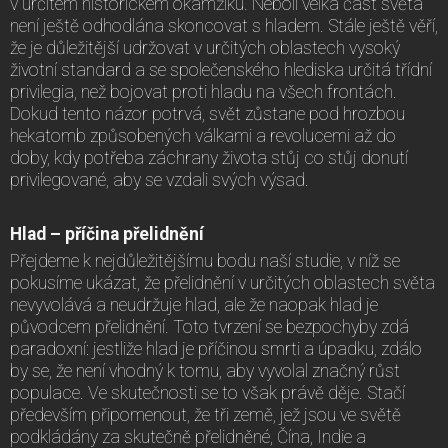
v určitém historickém okamžiku. Neboli velká část světa
není ještě odhodlána skoncovat s hladem. Stále ještě věří,
že je důležitější udržovat v určitých oblastech vysoký
životní standard a se společenského hlediska určitá třídní
privilegia, než bojovat proti hladu na všech frontách.
Dokud tento názor potrvá, svět zůstane pod hrozbou
hekatomb způsobených válkami a revolucemi až do
doby, kdy potřeba záchrany života stůj co stůj donutí
privilegované, aby se vzdali svých výsad.
Hlad – příčina přelidnění
Přejdeme k nejdůležitějšímu bodu naší studie, v níž se
pokusíme ukázat, že přelidnění v určitých oblastech světa
nevyvolává a neudržuje hlad, ale že naopak hlad je
původcem přelidnění. Toto tvrzení se bezpochyby zdá
paradoxní: jestliže hlad je příčinou smrti a úpadku, zdálo
by se, že není vhodný k tomu, aby vyvolal značný růst
populace. Ve skutečnosti se to však právě děje. Stačí
především připomenout, že tři země, jež jsou ve světě
podkládány za skutečně přelidněné, Čína, Indie a