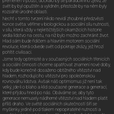
přeměněn v poušť, dočkalo by se paradoxního zjevu, že
svět by byl opuštěn a vylidněn, přestože by na něm byly
rozsáhlé úrodné oblasti.
Nechť v tomto tvrzení nikdo nevidí zhoubné předzvěsti
konce světa: věříme v biologickou a sociální sílu nutnosti,
v sílu, která vždy v nejkritičtějších okamžicích historie
vedla lidstvo na cestu, na níž bylo možno zachránit život.
Hlad sám bude řidičem a hlavním motorem sociální
revoluce, která odvede svět od pokraje zkázy, jež hrozí
pohltit civilisaci.
Jsme tedy optimisté a v současných sociálních třenicích
a sociální činnosti chceme spatřovat znamení nové doby,
kdy bude konečně dosaženo obtížného vítězství nad
hladem, rozhodujícího vítězství pro společenskou
rovnováhu lidstva. Avšak náš optimismus již není tak
velký, jde-li o blaho a klid současné generace a generací,
které přijdou hned po nás. Obáváme se, aby tyto
generace nemusely nádherné vítězství nad hladem platit
příliš draho. Ve světě sociálních skutečností šíří se
myšlenky jedině pod tlakem nepopiratelné nutnosti a