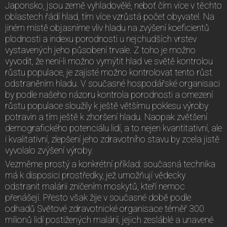
Japonsko, jsou země vyhladovělé, neboť čím více v těchto
oblastech řádí hlad, tím více vzrůstá počet obyvatel. Na
jiném místě objasníme vliv hladu na zvýšení koeficientů
plodnosti a indexu porodnosti u nejchudších vrstev
vystavených jeho působení trvale. Z toho je možno
vyvodit, že není-li možno vymýtit hlad ve světě kontrolou
růstu populace, je zajisté možno kontrolovat tento růst
odstraněním hladu. V současné hospodářské organisaci
by podle našeho názoru kontrola porodnosti a omezení
růstu populace sloužily k ještě většímu poklesu výroby
potravin a tím ještě k zhoršení hladu. Naopak zvětšení
demografického potenciálu lidí, a to nejen kvantitativní, ale
i kvalitativní, zlepšení jeho zdravotního stavu by zcela jistě
vyvolalo zvýšení výroby.
Vezměme prostý a konkrétní příklad: současná technika
má k disposici prostředky, jež umožňují vědecky
odstranit malárii zničením moskytů, kteří nemoc
přenášejí. Přesto však žije v současné době podle
odhadů Světové zdravotnické organisace téměř 300
milionů lidí postižených malárií, jejich zesláblé a unavené