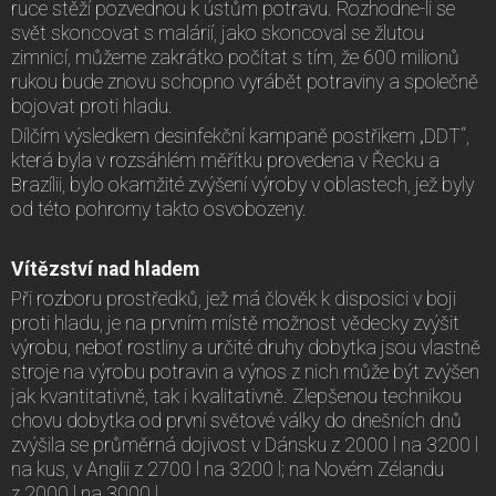
ruce stěží pozvednou k ústům potravu. Rozhodne-li se
svět skoncovat s malárií, jako skoncoval se žlutou
zimnicí, můžeme zakrátko počítat s tím, že 600 milionů
rukou bude znovu schopno vyrábět potraviny a společně
bojovat proti hladu.
Dílčím výsledkem desinfekční kampaně postřikem „DDT“,
která byla v rozsáhlém měřítku provedena v Řecku a
Brazílii, bylo okamžité zvýšení výroby v oblastech, jež byly
od této pohromy takto osvobozeny.
Vítězství nad hladem
Při rozboru prostředků, jež má člověk k disposici v boji
proti hladu, je na prvním místě možnost vědecky zvýšit
výrobu, neboť rostliny a určité druhy dobytka jsou vlastně
stroje na výrobu potravin a výnos z nich může být zvýšen
jak kvantitativně, tak i kvalitativně. Zlepšenou technikou
chovu dobytka od první světové války do dnešních dnů
zvýšila se průměrná dojivost v Dánsku z 2000 l na 3200 l
na kus, v Anglii z 2700 l na 3200 l; na Novém Zélandu
z 2000 l na 3000 l.