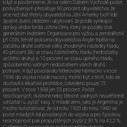
když si povšimneme, že na celém Dálném Východě počet
podvyživených přesahuje 90 procent obyvatelstva; že
více než dvě třetiny obyvatelstva Jižní Ameriky tvoří lidé
špatně živení, oblečení i ubytovaní, že podle vynikající
zprávy vědce lorda Johna Orra, který se později stal
generálním ředitelem Organisace pro výživu a zemědělství
při OSN, téměř polovina obyvatelstva Anglie trpěla na
začátku druhé světové války zhoubnými následky hladu,
40 procent žilo ve stavu částečného hladu (nedostatky
určitého druhu) a 10 procent ve stavu úplného hladu,
způsobeného vážným nedostatkem všech druhů
potravin. Když povolávalo hitlerovské Německo v roce
1936 do vojska mladé nacisty, mohlo být z těch, kdo se
dostavili k lékařské prohlídce, odvedeno pouze 75
procent. V roce 1938 jen 55 procent. Počet
neschopných, duševně nebo tělesně vadných neuvěřitelně
vzrůstal i u „vyšší“ rasy. V mladé zemi, jako je Argentina, je
možno konstatovat, že od roku 1920 do roku 1940 se
počet mladých lidí povolaných do vojska a pro fysickou
neschopnost pak propuštěných zvýšil z 30 % na 42,2 %.
Guillermo Ruse považuje za hlavní příčinu tohoto