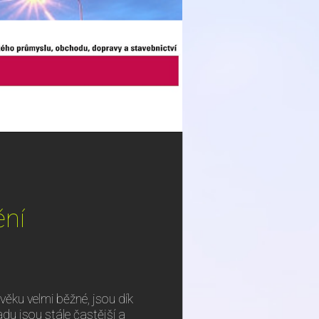
ění
ěku velmi běžné, jsou dík
du jsou stále častější a