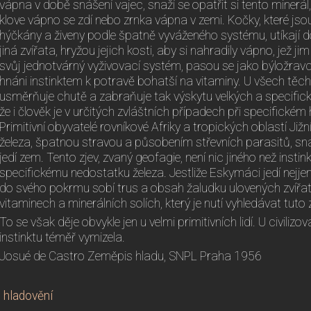
vápna v době snášení vajec, snaží se opatřit si tento minerál, k
klove vápno se zdí nebo zrnka vápna v zemi. Kočky, které 
hýčkány a živeny podle špatně vyváženého systému, utíkají do
jiná zvířata, hryžou jejich kosti, aby si nahradily vápno, jež ji
svůj jednotvárný vyživovací systém, pasou se jako býložravc
hnáni instinktem k potravě bohatší na vitaminy. U všech těcht
usměrňuje chutě a zabraňuje tak výskytu velkých a specific
že i člověk je v určitých zvláštních případech při specifickém
Primitivní obyvatelé rovníkové Afriky a tropických oblastí Jižn
železa, špatnou stravou a působením střevních parasitů, snaž
jedí zem. Tento zjev, zvaný geofagie, není nic jiného než insti
specifickému nedostatku železa. Jestliže Eskymáci jedí nejjem
do svého pokrmu sobí trus a obsah žaludku ulovených zvířat, 
vitaminech a minerálních solích, který je nutí vyhledávat tuto
To se však děje obvykle jen u velmi primitivních lidí. U civilizo
instinktu téměř vymizela.
Josué de Castro Zeměpis hladu, SNPL Praha 1956
é hladovění