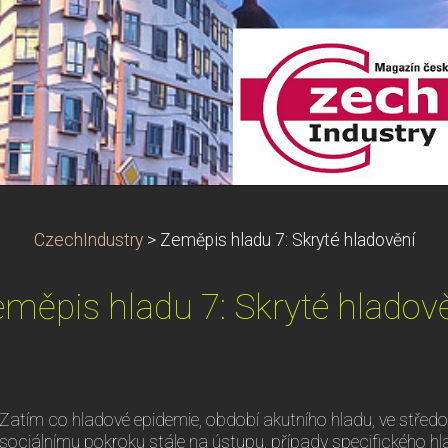
CzechIndustry
>
Zeměpis hladu 7: Skryté hladovění
měpis hladu 7: Skryté hladov
Zatím co hladové epidemie, období akutního hladu, ve středov
sociálnímu pokroku stále na ústupu, případy specifického hla