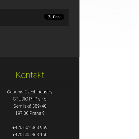
Kontakt
Časopis CzechIndustry
STUDIO P+P s.r.o
Semilská 389/40
197 00 Praha 9
+420 602 363 969
+420 605 463 150