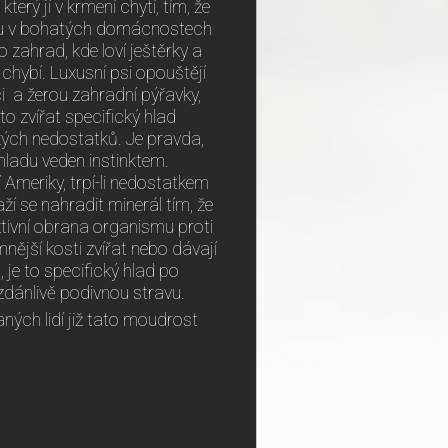
terý jí v krmení chytí, tím, že
jsou v bohatých domácnostech
 zahrad, kde loví ještěrky a
m chybí. Luxusní psi opouštějí
i a žerou zahradní pýřavky,
o zvířat specifický hlad
kých nedostatků. Je pravda,
 hladu veden instinktem.
í Ameriky, trpí-li nedostatkem
í se nahradit minerál tím, že
nktivní obrana organismu proti
nější kosti zvířat nebo dávají
je to specifický hlad po
 zdánlivě podivnou stravu.
vaných lidí již tato moudrost