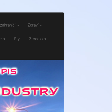
zahraničí
Zdraví
ce
Styl
Zrcadlo