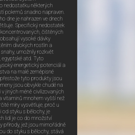
ho nedostatku některých
ostí pokrmů snadno napraven.
oho dne je nahrazen ve dnech
ětšuje. Specifický nedostatek
m koncentrovaných, čištěných
 obsahují vysoké dávky
těním divokých rostlin a
o snahy, umožnily rozkvět
é, egyptské atd. Tyto
ysoký energetický potenciál a
lstva na malé zeměpisné
e přestože tyto produkty jsou
emeny jsou obvykle chudé na
i v jiných méně civilizovaných
 a vitaminů mnohem vyšší než
čité míry vysvětluje, proč u
i od styku s bělochy, je
h lidí je co do množství
y přírody, jež jsou mimořádně
nou do styku s bělochy, stává