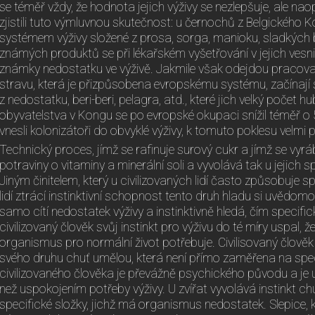
se téměř vždy, že hodnota jejich výživy se nezlepšuje, ale na
zjistili tuto výmluvnou skutečnost: u černochů z Belgického
systémem výživy složené z prosa, sorga, manioku, sladkých
známých produktů se při lékařském vyšetřování v jejich vesni
známky nedostatku ve výživě. Jakmile však odejdou pracova
stravu, která je přizpůsobena evropskému systému, začínají
z nedostatku, beri-beri, pelagra, atd., které jich velký počet
obyvatelstva v Kongu se po evropské okupaci snížil téměř o 
vnesli kolonizátoři do obvyklé výživy, k tomuto poklesu velmi p
Technický proces, jímž se rafinuje surový cukr a jímž se vyrá
potraviny o vitaminy a minerální soli a vyvolává tak u jejich s
Jiným činitelem, který u civilizovaných lidí často způsobuje spe
lidí ztrácí instinktivní schopnost tento druh hladu si uvědom
samo cítí nedostatek výživy a instinktivně hledá, čím specifi
civilizovaný člověk svůj instinkt pro výživu do té míry uspal, ž
organismus pro normální život potřebuje. Civilisovaný člověk c
svého druhu chuť umělou, která není přímo zaměřena na specif
civilizovaného člověka je převážně psychického původu a je u
než uspokojením potřeby výživy. U zvířat vyvolává instinkt chu
specifické složky, jichž má organismus nedostatek. Slepice, 