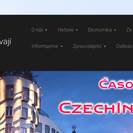
O nás
Historie
Ekonomika
Ze 
vají
Informujeme
Zpravodajství
Civiliza