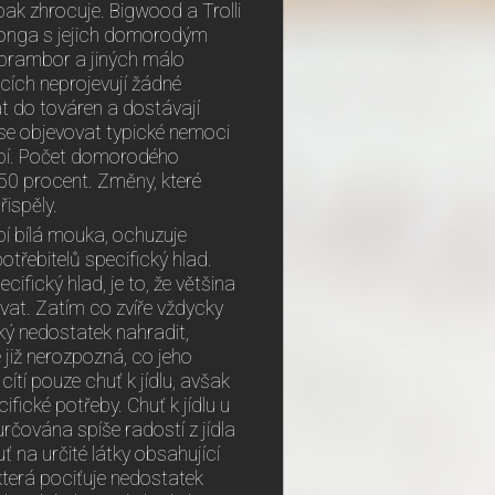
opak zhrocuje. Bigwood a Trolli
 Konga s jejich domorodým
 brambor a jiných málo
cích neprojevují žádné
t do továren a dostávají
 se objevovat typické nemoci
 hubí. Počet domorodého
50 procent. Změny, které
řispěly.
bí bílá mouka, ochuzuje
potřebitelů specifický hlad.
cifický hlad, je to, že většina
ovat. Zatím co zvíře vždycky
cký nedostatek nahradit,
e již nerozpozná, co jeho
ítí pouze chuť k jídlu, avšak
ické potřeby. Chuť k jídlu u
rčována spíše radostí z jídla
ť na určité látky obsahující
která pociťuje nedostatek