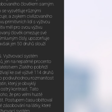
způsobovaného člověkem samým.
To se vysvětluje různými
ucuje, a zvykem civilizovaného
 primitivních lidí s výživou
itiv měl pro svou výživu
izovaný člověk omezuje své
ýmluvným čísly, upozorňuje
však jen 50 druhů slouží
ů. Vyživovací systém
hů, jen na nepatrné procento
vatelstvem Zlatého pobřeží
žívají ke své výživě 114 druhů
tuto podivuhodnou rozmanitost
in, který je obvyklý
ostrý kontrast. Tato
toho, že pro velmi hustě
stit. Postupem času obětoval
 zásobování na látky, které
yživovací systém