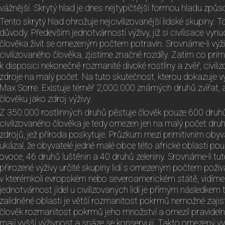
vážnější. Skrytý hlad je dnes nejtypičtější formou hladu 
Tento skrytý hlad ohrožuje nejcivilizovanější lidské skupiny. 
důvody. Především jednotvárností výživy, již si civilisace vyn
člověka živit se omezeným počtem potravin. Srovnáme-li výživu
civilizovaného člověka, zjistíme značné rozdíly. Zatím co prim
k disposici nekonečně rozmanité divoké rostliny a zvěř, civil
zdroje na malý počet. Na tuto skutečnost, kterou dokazuje v
Max Sorre. Existuje téměř 2,000.000 známých druhů zvířat, a
člověku jako zdroj výživy.
Z 350.000 rostlinných druhů pěstuje člověk pouze 600 druh
civilizovaného člověka je tedy omezen jen na malý počet dru
zdrojů, jež příroda poskytuje. Průzkum mezi primitivním oby
ukázal, že obyvatelé jedné malé obce této africké oblasti pou
ovoce, 46 druhů luštěnin a 40 druhů zeleniny. Srovnáme-li 
přirozené výživy určité skupiny lidí s omezeným počtem poživat
v kterémkoli evropském nebo severoamerickém státě, vidíme 
jednotvárnost jídel u civilizovaných lidí je přímým následkem 
zalidněné oblasti je větší rozmanitost pokrmů nemožné zaji
člověk rozmanitost pokrmů jeho množství a omezil pravidelné
mají vyšší výživnost a snáze se konservují. Takto omezený v