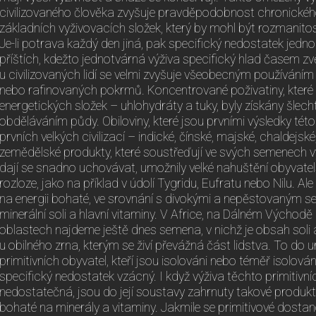
civilizovaného člověka zvyšuje pravděpodobnost chronické
základních vyživovacích složek, který by mohl být rozmanit
Je-li potrava každý den jiná, pak specifický nedostatek jedn
příštích, kdežto jednotvárná výživa specifický hlad časem zv
u civilizovaných lidí se velmi zvyšuje všeobecným používání
nebo rafinovaných pokrmů. Koncentrované poživatiny, které
energetických složek – uhlohydráty a tuky, byly získány šlech
obděláváním půdy. Obiloviny, které jsou prvními výsledky tét
prvních velkých civilizací – indické, čínské, majské, chaldejsk
zemědělské produkty, které soustřeďují ve svých semenech v
dají se snadno uchovávat, umožnily velké nahuštění obyvate
rozloze, jako na příklad v údolí Tygridu, Eufratu nebo Nilu. Al
na energii bohaté, ve srovnání s divokými a nepěstovaným s
minerální soli a hlavní vitaminy. V Africe, na Dálném Východě 
oblastech najdeme ještě dnes semena, v nichž je obsah soli
u obilného zrna, kterým se živí převážná část lidstva. To do ur
primitivních obyvatel, kteří jsou isolováni nebo téměř isolován
specifický nedostatek vzácný. I když výživa těchto primitivníc
nedostatečná, jsou do její soustavy zahrnuty takové produkt
bohaté na minerály a vitaminy. Jakmile se primitivové dosta