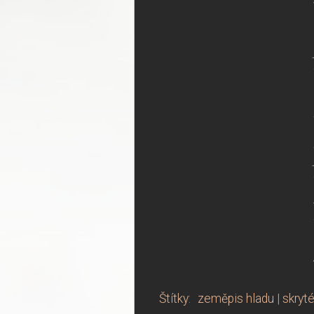
Štítky
:
zeměpis hladu
|
skryt