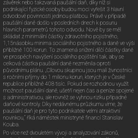
závěrek nebo takzvaná paušální daň, díky níž si
podnikající fyzické osoby budou moci vyřešit 3 hlavní
odvodové povinnosti jedinou platbou. Právě v případě
paušální daně došlo v posledních dnech k posunu
hlavních parametrů tohoto odvodu. Nově by se měl
skládat z minimální částky zdravotního pojistného,
1,15násobku minima sociálního pojistného a daně ve výši
přibližně 100 korun. To znamená snížení dílčí částky daně
ve prospěch navýšení sociálního pojištění tak, aby se
celková částka paušální daně nezměnila oproti
původnímu plánu. „Cílovou skupinou jsou malí živnostníci
s ročními příjmy do 1 milionu korun, kterých je v České
republice přibližně 408 tisíc. Pokud se rozhodnou využít
možnost paušální daně, ušetří nejen čas a peníze spojené
s administrativou, ale rovněž se vyhnou riziku případné
daňové kontroly. Díky nedávnému průzkumu víme, že
paušální daň je pro tyto podnikatele velmi atraktivní
novinkou,“ říká náměstek ministryně financí Stanislav
Kouba.
Po více než dvouletém vývoji a analyzování zákonů,