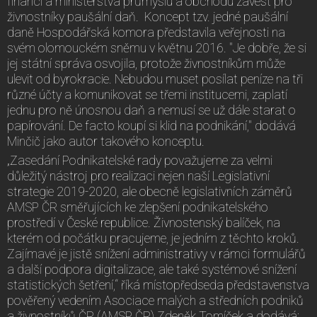
financí a ministerstva průmyslu a obchodu zavést pro
živnostníky paušální daň. Koncept tzv. jedné paušální
daně Hospodářská komora představila veřejnosti na
svém olomouckém sněmu v květnu 2016. "Je dobře, že si
jej státní správa osvojila, protože živnostníkům může
ulevit od byrokracie. Nebudou muset posílat peníze na tři
různé účty a komunikovat se třemi institucemi, zaplatí
jednu pro ně únosnou daň a nemusí se už dále starat o
papírování. De facto koupí si klid na podnikání," dodává
Minčič jako autor takového konceptu.
„Zasedání Podnikatelské rady považujeme za velmi
důležitý nástroj pro realizaci nejen naší Legislativní
strategie 2019-2020, ale obecně legislativních záměrů
AMSP ČR směřujících ke zlepšení podnikatelského
prostředí v České republice. Živnostenský balíček, na
kterém od počátku pracujeme, je jedním z těchto kroků.
Zajímavé je jistě snížení administrativy v rámci formulářů
a další podpora digitalizace, ale také systémové snížení
statistických šetření,“ říká místopředseda představenstva
pověřený vedením Asociace malých a středních podniků
a živnostníků ČR (AMSP ČR) Zdeněk Tomíček a dodává: