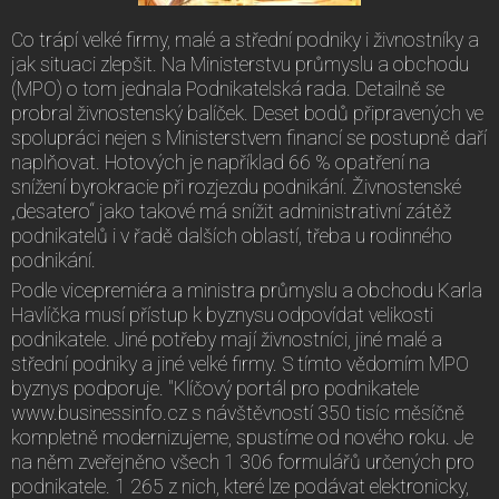
Co trápí velké firmy, malé a střední podniky i živnostníky a
jak situaci zlepšit. Na Ministerstvu průmyslu a obchodu
(MPO) o tom jednala Podnikatelská rada. Detailně se
probral živnostenský balíček. Deset bodů připravených ve
spolupráci nejen s Ministerstvem financí se postupně daří
naplňovat. Hotových je například 66 % opatření na
snížení byrokracie při rozjezdu podnikání. Živnostenské
„desatero“ jako takové má snížit administrativní zátěž
podnikatelů i v řadě dalších oblastí, třeba u rodinného
podnikání.
Podle vicepremiéra a ministra průmyslu a obchodu Karla
Havlíčka musí přístup k byznysu odpovídat velikosti
podnikatele. Jiné potřeby mají živnostníci, jiné malé a
střední podniky a jiné velké firmy. S tímto vědomím MPO
byznys podporuje. "Klíčový portál pro podnikatele
www.businessinfo.cz s návštěvností 350 tisíc měsíčně
kompletně modernizujeme, spustíme od nového roku. Je
na něm zveřejněno všech 1 306 formulářů určených pro
podnikatele. 1 265 z nich, které lze podávat elektronicky,