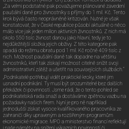
„Za velmi podstatné pak považujeme plánované zavedení
paušální daně pro živnostníky s příjmy do 1 mil. Kč. Tento
krok bývá často neoprávněně kritizován. Nutné je však
konstatovat, že v České republice působí aktuálně o něco
málo více jak jeden milion aktivních živnostníků. Z nich má
okolo 550 tisíc živnost danou jako hlavní, tedy je to
nejdůležitější složka jejich obživy. Z této kategorie pak
spadá do režimu obratu pod 1 mil. Kč ročně 409 tisíc z
nich. Možnost paušální daně tak dopadne na většinu
živnostníků, kteří tak získají možnost citelně snížit svoji
administrativní zátěž a ušetřit na souvisejících službách.“
„Podnikatelé potřebují vidět praktické kroky, které jim
usnadní podnikání. Ty musí být srozumitelné bez dalších
překážek či povinností. Jsme rádi, že o tento pohled se
podnikatelská rada snaží a dostáváme zpětnou vazbu na
požadavky našich firem. Nyní je pro ně například
jednodušší získat vysoce kvalifikovaného pracovníka ze
zahraničí díky upraveným a rozšířeným programům
ekonomické migrace. MPO a ministerstvo financí reflektují
i naše náměty na snížení výkazních povinností či