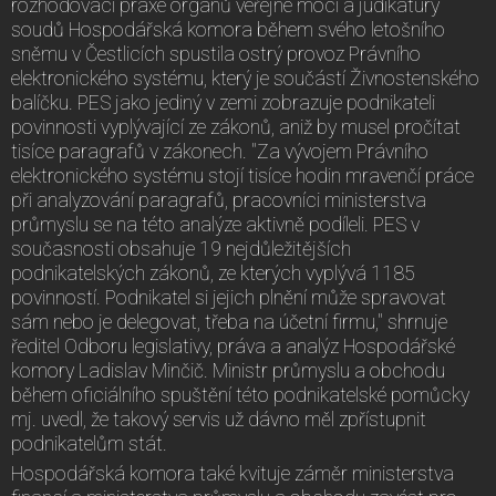
rozhodovací praxe orgánů veřejné moci a judikatury
soudů Hospodářská komora během svého letošního
sněmu v Čestlicích spustila ostrý provoz Právního
elektronického systému, který je součástí Živnostenského
balíčku. PES jako jediný v zemi zobrazuje podnikateli
povinnosti vyplývající ze zákonů, aniž by musel pročítat
tisíce paragrafů v zákonech. "Za vývojem Právního
elektronického systému stojí tisíce hodin mravenčí práce
při analyzování paragrafů, pracovníci ministerstva
průmyslu se na této analýze aktivně podíleli. PES v
současnosti obsahuje 19 nejdůležitějších
podnikatelských zákonů, ze kterých vyplývá 1185
povinností. Podnikatel si jejich plnění může spravovat
sám nebo je delegovat, třeba na účetní firmu," shrnuje
ředitel Odboru legislativy, práva a analýz Hospodářské
komory Ladislav Minčič. Ministr průmyslu a obchodu
během oficiálního spuštění této podnikatelské pomůcky
mj. uvedl, že takový servis už dávno měl zpřístupnit
podnikatelům stát.
Hospodářská komora také kvituje záměr ministerstva