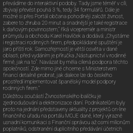
převádíme do interaktivní podoby. Tady jsme téměř v cíli,
zbývají převést pouhá 3 %, tedy 34 formulářů. Dále je
možné si přes Portál občana pohodlněji založit živnost,
zabere to zhruba 20 minut a snadnější je také registrace
k daňovým povinnostem,“ říká vicepremiér a ministr
průmyslu a obchodu Karel Havlíček a dodává: „Chystáme
i registraci rodinných firem, předpokládané spuštění je
jaro příští rok. Samozřejmostí je větší osvěta v dané
oblasti, před vydáním je příručka „Nástupnictví v rodinné
firmě, jak na to“. Navázat by měla cílená podpora těchto
společností. Zde mimo jiné chceme s Ministerstvem
financí detailně probrat, jak dalece lze do českého
prostředí implementovat španělský model podpory
rodinných firem."
Důležitou součástí Živnostenského balíčku je
zjednodušování a elektronizace daní. Podnikatelům byly
proto na jednání představeny aktuality z projektů on-line
finančního úřadu na portálu MOJE daně, který výrazně
usnadní komunikaci s Finanční správou až osmi milionům
poplatníků, odstranění duplicitního předávání účetních