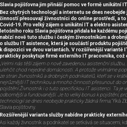
Slavia pojišťovna jim přináší pomoc ve formě unikátní IT
Bez chytrých technologií a internetu se dnes neobejde j
činností přesouvají živnostníci do online prostředí, a 
Covid-19. Pro velký zájem o unikátní IT a elektro asist
letošního roku Slavia pojišťovna přidala ke každému po
nabízí nově tuto službu i českým živnostníkům a drob
o službu IT asistence, která je součástí produktu pojiště
k dispozici ve dvou variantách. V rozšířenější variantě
prakticky poskytuje firmě externího IT pracovníka, což
„Velmi nás těší zájem o nově zavedenou asistenční službu,
ulehčit chod nejedné domácnosti. A protože vnímáme po
ze stran živnostníků a drobných podnikatelů, kteří se v krá
nejrůznější IT technikou a mnoho činností přesunout do onl
pojištění Živnostník i o tuto specifickou IT asistenci. Ta je
odbornější a fundovanější. Je to velký bonus k pojištění, p
technologií se dnes neobejde prakticky žádná firma,“
říká Z
Slavia pojišťovny.
Rozšířenější varianta služby nabídne prakticky externíh
Asi každý živnostník a podnikatel se setkává se situacemi, kdy