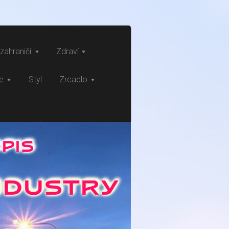
zahraničí
Zdraví
ce
Styl
Zrcadlo