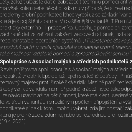
účty, založit uložiště dat či zabezpečit techniku pomocí ant
má však kolem sebe někoho, kdo mu v případě, že si neví rad
problémy drobní podnikatelé lehce vyřeší už se základní varia
která je k pojištění zdarma. V rozšířenější variantě IT Prem
prakticky externího IT pracovníka. Obsahuje pomoc při zpro
záchraně dat ze zařízení, založení webových stránek, instalac
nebo reinstalaci operačních systémů. „
IT asistence Slavia p
a podobě na trhu zcela ojedinělá a obsahuje kromě telefon
také možnost vzdálené pomoci a zprostředkování servisu,“
Spolupráce s Asociací malých a středních podnikatelů z
Slavia pojišťovna spolupracuje s Asociací malých a středníc
produkt Živnostník lépe odráží jejich skutečné potřeby. Přináš
nemovitý majetek proti široké škále rizik. Mezi ně patří nepře
škody vzniklé vandalismem, případně krádeží nebo také odpo
Lze navíc uzavřít až na pět činností, které má klient uvedené 
to ve třech variantách s rozličným počtem připojištění a výší 
podnikatelé si pak k tomu mohou vybrat, zda jim postačí zákl
která je pro ně zcela zdarma, nebo se rozhodnou pro rozšíře
(19.4.2021)