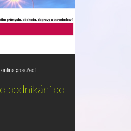
 online prostředí.
ho podnikání do