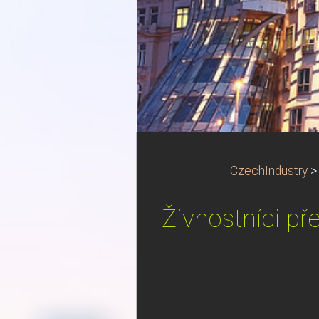
CzechIndustry
Živnostníci př