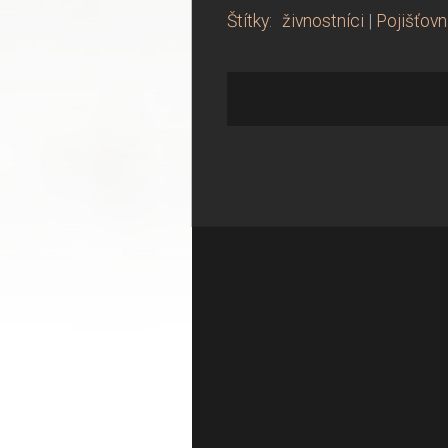
Štítky
:
živnostníci
|
Pojišťovn