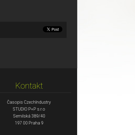
Kontakt
Časopis CzechIndustry
STUDIO P+P s.r.o
Semilská 389/40
197 00 Praha 9