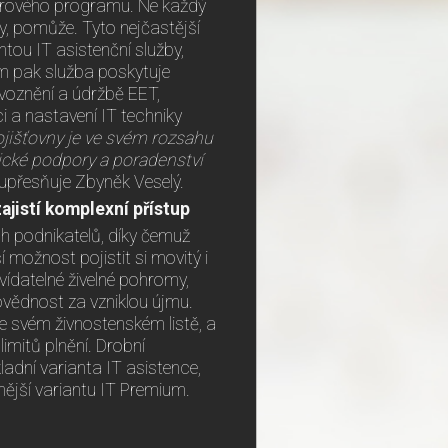
ivirového programu. Ne každý
y, pomůže. Tyto nejčastější
ntou IT asistenční služby,
ium pak služba poskytuje
voznění a údržbě EET,
i a nastavení IT techniky
ojišťovny je ve svém rozsahu
ické podpory a poradenství
upřesňuje Zbyněk Veselý.
ajistí komplexní přístup
h podnikatelů, díky čemuž
í možnost pojistit si movitý i
dvídatelné živelné pohromy,
vědnost za vzniklou újmu.
ve svém živnostenském listě, a
limitů plnění. Drobní
adní varianta IT asistence,
nější variantu IT Premium.