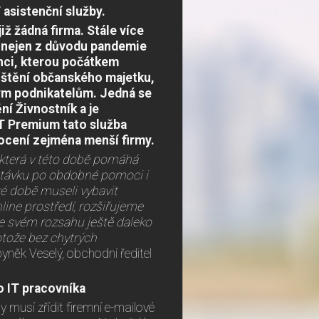
 asistenční služby.
iž žádná firma. Stále více
to nejen z důvodu pandemie
enci, kterou počátkem
jištění občanského majetku,
ným podnikatelům. Jedná se
ní Živnostník a je
 IT Premium tato služba
 ocení zejména menší firmy.
 která v této době pomáhá
ptávku po obdobné pomoci i
tké době museli vybavit
ine prostředí, rozšiřujeme
 ve svém rozsahu ještě daleko
rotože bez chytrých
byněk Veselý, obchodní ředitel
o IT pracovníka
 musí zřídit firemní e-mailové