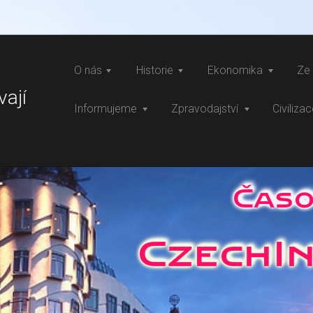
O nás
Historie
Ekonomika
Ze 
vají
Informujeme
Zpravodajství
Civiliza