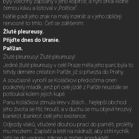
byly všechny zapsány v jeho kopírce, a nyní srkal klidně
černou kávu a listoval v „Politice“.
Náhle padl jeho zrak na malý inzerát a v jeho obličeji
nervosně to trhlo. Četl se zděšením:
Žluté pleureusy.
Přijďte dnes do Uranie.
Pařížan.
Žluté pleureusy! Žluté pleureusy!
Jediné žluté pleureusy v celé Praze měla jeho paní; byla to
tehdy derniére création Paříže, již si přivezla do Prahy.
A současně vynořil se Koláčkovi před očima onen
podezřelý mladík, jenž při celé jízdě z Paříže neustále se
potloukal kolem jejich kupé.
Panu Koláčkovi ztrnula krev v žilách… Nejlepší obchod
jeho života se řítil, hroutil, a v duchu se mu objevil hrozivý
bankrot, bankrot celé jeho existence.
Odjezdy vlaků, vtlučené dlouhou prací do paměti, prolétly
mu mozkem. Zaplatil a letěl na nádraží, aby stihl rychlík.
Vrhl se do vagonu, zdrcen a zničen; konduktéři