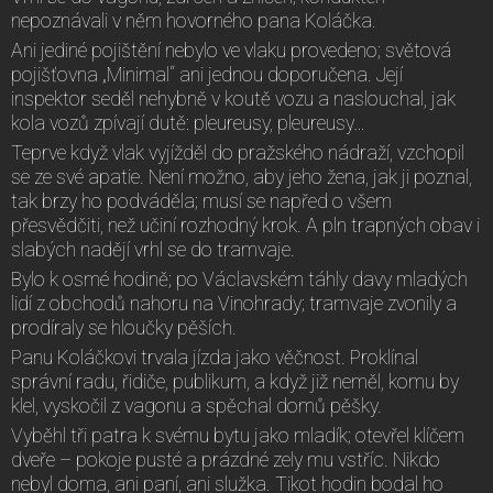
nepoznávali v něm hovorného pana Koláčka.
Ani jediné pojištění nebylo ve vlaku provedeno; světová
pojišťovna „Minimal“ ani jednou doporučena. Její
inspektor seděl nehybně v koutě vozu a naslouchal, jak
kola vozů zpívají dutě: pleureusy, pleureusy…
Teprve když vlak vyjížděl do pražského nádraží, vzchopil
se ze své apatie. Není možno, aby jeho žena, jak ji poznal,
tak brzy ho podváděla; musí se napřed o všem
přesvědčiti, než učiní rozhodný krok. A pln trapných obav i
slabých nadějí vrhl se do tramvaje.
Bylo k osmé hodině; po Václavském táhly davy mladých
lidí z obchodů nahoru na Vinohrady; tramvaje zvonily a
prodíraly se hloučky pěších.
Panu Koláčkovi trvala jízda jako věčnost. Proklínal
správní radu, řidiče, publikum, a když již neměl, komu by
klel, vyskočil z vagonu a spěchal domů pěšky.
Vyběhl tři patra k svému bytu jako mladík; otevřel klíčem
dveře – pokoje pusté a prázdné zely mu vstříc. Nikdo
nebyl doma, ani paní, ani služka. Tikot hodin bodal ho