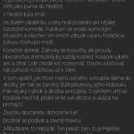
Vlétl jako puma do hlediště.
V hledišti byla tma!
Ve žlutém obdélníku scény hráli poslední akt nějaké
cizoložné komedie. Publikum se smálo komickým
situacím a všechen ten smích vzbudil v panu Koláčkovi
zuřivou touhu po mstě.
Konečně dohráli. Žárovky se rozsvítily, ale proudy
obecenstva znemožnily by každý rozhled. Koláček vyběhl
ven a číhal. Lidé chodili kol, rozesmálí, šťastní a bičovali
tak zuřivost Koláčkovu až k šílení.
V tom spatřil, jak třicet metrů od něho vstoupila dáma do
drožky; jen tak se zamihly žluté pleureusy jejího klobouku.
Pak nějaký cylindr a drožka se rozjela. S výkřikem vrhl se
Koláček mezi lidi, probil se ke své drožce a ukázal na
prchající.
„Desítku dostanete, dohoníme-li je!“
Drožkař se podíval a zavrtěl hlavou:
„Milostpane, to nepůjde. Ten pekáč tam, to je Pepíček