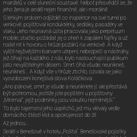
manželů v celé sluneční soustavě. Neboť přesvědčil se, že
jeho žena je anděl nejen finančně, ale i morálně.
S lehkým srdcem odjížděl co inspektor na své turné po
venkově; pojišťoval konduktérky, sedláky, pasažéry ve
vlaku. Jeho neúnavná ústa pracovala jako perpetuum
mobile; stačilo požádat jej o oheň k zapálení fajfky a už
našel nit k hovoru o hrůze požárů na venkově. A když
vylíčil nejživějšími barvami utrpení, nebezpečí a nástrahy,
jež číhají na každého z nás, bylo naslouchající publikum
jato nevylíčitelným děsem. Smrt číhá všude; neunikneš,
neunikneš… A když vše v hrůze ztichlo, ozvala se jako
vysvobození konejšivá slova Koláčkova:
„Ano pánové, smrt je všude a neuniknete jí; ale přestává
býti pohromou, jestliže jste pojištěni u pojišťovny
„Minimal“, jejíž podmínky jsou vskutku nejmírnější.“
To bylo tajemství jeho úspěchů, jež mu vlévaly vedle
domácího štěstí klid a spokojenost do žil.
Až jednou…
Seděl v Benešově v hotelu „Pošta“. Benešovské pojistky