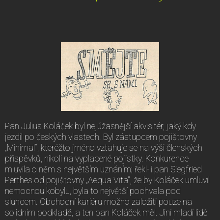
Pan Julius Koláček byl nejúžasnější akvisitér, jaký kdy
jezdil po českých vlastech. Byl zástupcem pojišťovny
„Minimal“, kteréžto jméno vztahuje se na výši členských
příspěvků, nikoli na vyplacené pojistky. Konkurence
mluvila o něm s největším uznáním; řekl-li pan Siegfried
Perthes od pojišťovny „Aequa Vita“, že by Koláček umluvil
nemocnou kobylu, byla to největší pochvala pod
sluncem. Obchodní kariéru možno založiti pouze na
solidním podkladě, a ten pan Koláček měl. Jiní mladí lidé