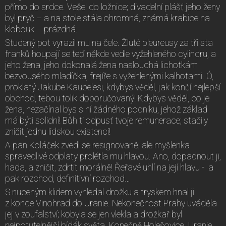
přímo do srdce. Vešel do ložnice; divadelní plášť jeho ženy
byl pryč – a na stole stála ohromná, známá krabice na
klobouk – prázdná.
Studený pot vyrazil mu na čele. Žluté pleureusy za tři sta
franků houpají se teď někde vedle vyžehleného cylindru, a
jeho žena, jeho dokonalá žena naslouchá lichotkám
bezvousého mladíčka, frejíře s vyžehlenými kalhotami. Ó,
proklatý Jakube Kaubelesi, kdybys věděl, jak končí nejlepší
obchod, tebou tolik doporučovaný! Kdybys věděl, co je
žena, nezačínal bys s ní žádného podniku, jehož základ
má býti solidní! Bůh ti odpusť tvoje remunerace; stačily
zničit jednu lidskou existenci!
A pan Koláček zvedl se resignovaně; ale myšlenka
spravedlivé odplaty prolétla mu hlavou. Ano, dopadnout ji,
hada, a zničit, zdrtit morálně! Řeřavé uhlí na její hlavu - a
pak rozchod, definitivní rozchod…
S nuceným klidem vyhledal drožku a tryskem hnal ji
z konce Vinohrad do Uranie. Nekonečnost Prahy uváděla
jej v zoufalství; kobyla se jen vlekla a drožkař byl
nejpotutelnější bídák světa. Konečně Holešovice. Uranie.