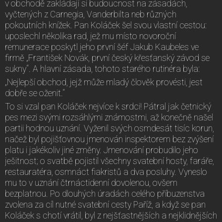
v obchodě zakládají si budoucnost na zásadách,
vyčtených z Carnegia, Vanderbilta neb různých
pokoutních knížek. Pan Koláček šel svou vlastní cestou:
uposlechl několika rad, jež mu místo novoroční
remunerace poskytl jeho první šéf Jakub Kaubeles ve
firmě „František Novák, první český křesťanský závod se
sukny“. A hlavní zásada, tohoto starého rutinéra byla:
„Nejlepší obchod, jejž může mladý člověk provésti, jest
dobře se oženit.“
To si vzal pan Koláček nejvíce k srdci! Pátral jak četnický
pes mezi svými rozsáhlými známostmi, až konečně našel
partii hodnou uznání. Vyženil svých osmdesát tisíc korun,
načež byl pojišťovnou jmenován inspektorem bez zvýšení
platu i jakékoliv jiné změny. Jmenování probudilo jeho
ješitnost; o svatbě pojistil všechny svatební hosty, faráře,
restauratéra, osmnáct fiakristů a dva posluhy. Vyneslo
mu to v uznání čtrnáctidenní dovolenou, ovšem
bezplatnou. Po dlouhých úradách celého příbuzenstva
zvolena za cíl nutné svatební cesty Paříž, a když se pan
Koláček s chotí vrátil, byl z nejšťastnějších a nejklidnějších