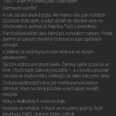
Ťutů – a ten má jelena jako Švanciperk.“
„Nemluvte a jeďte!“
A tak začala divoká jízda. Ale marno vše, pan Koláček
zůstával stále zpět, a když vjížděl do Slezské ulice na
Vinohradech, potkali již Pepíčka Ťutů s prázdnou.
Pan Koláček běžel jako šílený po schodech nahoru. Přede
dveřmi se zarazil: otevřel je tichounce a po špičkách
vstoupil.
V jídelně na stole byl pohozen klobouk se žlutým
pleureusami.
Skočil k ložnici a rozrazil dveře. Ženský výkřik ozval se ve
tmě. Otočil tastr, žárovky rozzářily – a v koutě u postele
choulila se služka Máry, svlékající se sebe šaty jeho ženy.
To byla nejděsnější rána, jež mohla pana Koláčka
stihnout. Klesl na okraj postele a nechápal, neviděl,
neslyšel.
Máry v nedbalkách stála zoufale.
Koláček se nehýbal. V hlavě se mu pletly pojmy; žluté
pleureusy, Paříž, Uranice, Máry, cylindr.