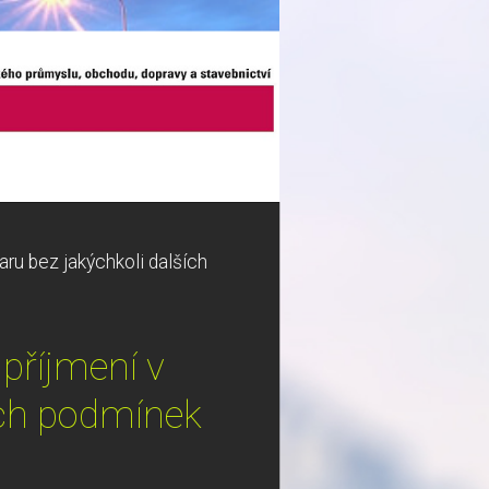
ru bez jakýchkoli dalších
příjmení v
ích podmínek