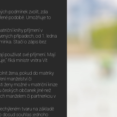
ých podmínek zvolit, zda
chýlené podobě. Umožňuje to
riční knihy příjmení v
vených případech, od 1. ledna
ínka. Stačí o zápis bez
í používat své příjmení. Mají
,“ říká ministr vnitra Vít
plnit žena, pokud do matriky
ení manželství či
i ženy možné v matriční knize
 u českých občanek jiné než
jich manželem či partnerkou v
epřechýleném tvaru na základě
ako dosud souhlas jednoho