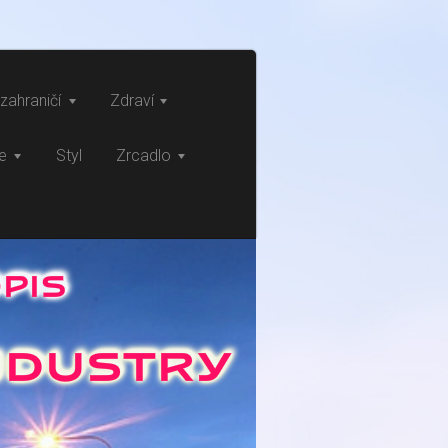
zahraničí
Zdraví
ce
Styl
Zrcadlo