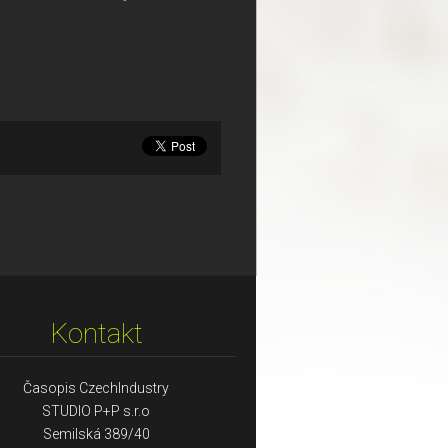
Kontakt
Časopis CzechIndustry
STUDIO P+P s.r.o
Semilská 389/40