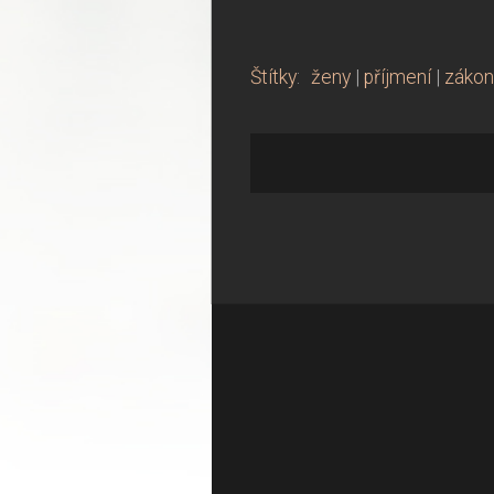
Štítky
:
ženy
|
příjmení
|
zákon