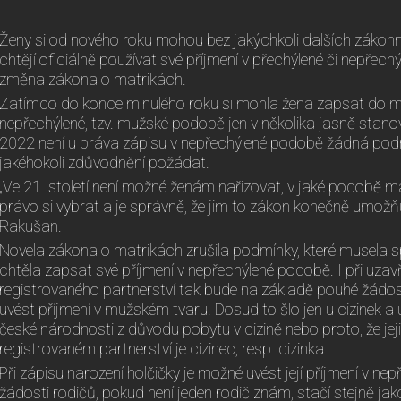
Ženy si od nového roku mohou bez jakýchkoli dalších zákonn
chtějí oficiálně používat své příjmení v přechýlené či nepře
změna zákona o matrikách.
Zatímco do konce minulého roku si mohla žena zapsat do mat
nepřechýlené, tzv. mužské podobě jen v několika jasně stano
2022 není u práva zápisu v nepřechýlené podobě žádná podm
jakéhokoli zdůvodnění požádat.
„Ve 21. století není možné ženám nařizovat, v jaké podobě maj
právo si vybrat a je správně, že jim to zákon konečně umožňuje
Rakušan.
Novela zákona o matrikách zrušila podmínky, které musela s
chtěla zapsat své příjmení v nepřechýlené podobě. I při uzavř
registrovaného partnerství tak bude na základě pouhé žádost
uvést příjmení v mužském tvaru. Dosud to šlo jen u cizinek a
české národnosti z důvodu pobytu v cizině nebo proto, že je
registrovaném partnerství je cizinec, resp. cizinka.
Při zápisu narození holčičky je možné uvést její příjmení v n
žádosti rodičů, pokud není jeden rodič znám, stačí stejně j