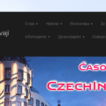
O nás
Historie
Ekonomika
Ze 
vají
Informujeme
Zpravodajství
Civiliza