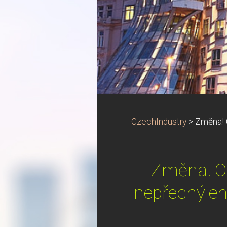
CzechIndustry
>
Změna! O
Změna! Od
nepřechýlen