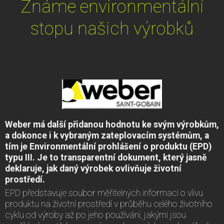
Známe environmentální
stopu našich výrobků
Weber má další přidanou hodnotu ke svým výrobkům,
a dokonce i k vybraným zateplovacím systémům, a
tím je Environmentální prohlášení o produktu (EPD)
typu III. Je to transparentní dokument, který jasně
deklaruje, jak daný výrobek ovlivňuje životní
prostředí.
EPD představuje soubor měřitelných informací o vlivu
produktu na životní prostředí v průběhu celého životního
cyklu od výroby až po jeho používání, jakými jsou