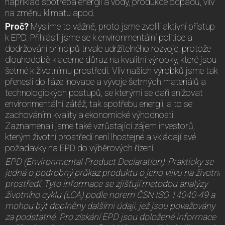
například spotřeba energií a vody, produkce odpadů, vliv
na změnu klimatu apod.
Proč?
Myslíme to vážně, proto jsme zvolili aktivní přístup
k EPD. Přihlásili jsme se k environmentální politice a
dodržování principů trvale udržitelného rozvoje, protože
dlouhodobě klademe důraz na kvalitní výrobky, které jsou
šetrné k životnímu prostředí. Vliv našich výrobků jsme tak
přenesli do fáze inovace a vývoje šetrných materiálů a
technologických postupů, se kterými se daří snižovat
environmentální zátěž, tak spotřebu energií, a to se
zachováním kvality a ekonomické výhodnosti.
Zaznamenali jsme také vzrůstající zájem investorů,
kterým životní prostředí není lhostejné a vkládají své
požadavky na EPD do výběrových řízení.
EPD (Environmental Product Declaration): Prakticky se
jedná o podrobný průkaz produktu o jeho vlivu na životní
prostředí. Tyto informace se zjišťují metodou analýzy
životního cyklu (LCA) podle norem ČSN ISO 14040-49 a
mohou být doplněny dalšími údaji, jež jsou považovány
za podstatné. Pro získání EPD jsou doložené informace