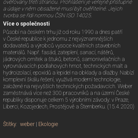
ověřovány třetí stranou. Prohlášení je veřejně přístupné
a údaje v něm obsažené musí být ověřitelné. Jejich
tvorba se řídí normou ČSN ISO 14025.
Více o společnosti
Působí na českém trhu již od roku 1990 a dnes patří
v České republice k jednomu z nejvýznamnějších
dodavatelů a výrobců vysoce kvalitních stavebních
materiálů. Např. fasád, zateplení, sanací, nátěrů,
jádrových omítek a štuků, betonů, samonivelačních a
vyrovnávacích podlahových hmot, technických malt a
hydroizolací, epoxidů a lepidel na obklady a dlažby. Nabízí
komplexní škálu řešení, využívá moderní technologie,
založené na nejvyšších technických požadavcích. Weber
zaměstnává více než 300 pracovníků a na území České
republiky disponuje celkem 5 výrobními závody: v Praze,
Liberci, Kozojedech, Prostějově a Šternberku. (15.4.2020)
Štítky
:
weber
|
Ekologie