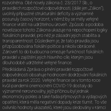
rozvolněna. Obě novely zákona č. 23/2017 Sb., o
pravidlech rozpočtové odpovědnosti, (dále jen „Zákon“),
uvolnily přípustné strukturální deficity a významně
posunuly časový horizont, v němž by se měly veřejné
finance vrátit na udržitelnou úroveň. Způsob a podoba
novelizace tohoto Zákona ukazuje na nepochopení logiky
fiskálních pravidel, pro něž je zásadní jejich stabilita a
transparentnost. Důsledkem je, že tato pravidla jsou
přizpůsobována fiskální politice a nikoliv obráceně.
Zároveň to do budoucna omezuje funkčnost fiskálních
pravidel v zajištění jejich hlavního cíle, kterým jsou
dlouhodobě udržitelné veřejné finance.
Předkládaná Zpráva o plnění pravidel rozpočtové
odpovědnosti obsahuje hodnocení dodržování fiskálních
pravidel za rok 2020. Veřejné finance se v tomto roce
kvůli pandemii onemocnění COVID-19 dostaly do
významné nerovnováhy, jejíž příčinou byl jednak
ekonomický pokles a také řada příjmových a výdajových
opatření, která měla negativní dopady krize tlumit. To vše
ovlivnilo hodnoty ukazatelů, které jsou sledovány v rámci