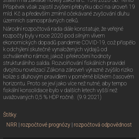
Příspěvek však zajistil zvýšení přebytku obcí na úroveň 19
mld. Kč a především zmírnil očekávané zvyšování dluhu
územních samosprávných celků.
Národní rozpočtová rada dále konstatuje, že veřejné
rozpočty byly v roce 2020 pod silným vlivem
ekonomických dopadů pandemie COVID-19, což přispělo
k odchýlení skutečně vynaložených výdajů od
schváleného rámce, jakož i překročení hodnoty
strukturálního salda. Rozvolňování fiskálních pravidel
dvojitou novelizací Zákona zároveň výrazně zvýšilo riziko
kolize s dluhovým pravidlem v poměrně blízkém časovém
horizontu. Proto se jeví jako více než nutné, aby tempo
fiskální konsolidace bylo v dalších letech vyšší než
uvažovaných 0,5 % HDP ročně. (9.9.2021)
Štítky
:
NRR
|
rozpočtové prognózy
|
rozpočtová odpovědnost