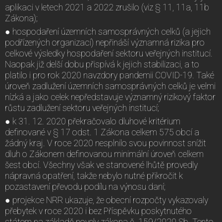
aplikaci v letech 2021 a 2022 zrušilo (viz § 11, 11a, 11b
Zákona);
● hospodaření územních samosprávných celků (a jejich
podřízených organizací) nepřináší významná rizika pro
celkové výsledky hospodaření sektoru veřejných institucí.
Naopak již delší dobu přispívá k jejich stabilizaci, a to
platilo i pro rok 2020 navzdory pandemii COVID-19. Také
úroveň zadlužení územních samosprávných celků je velmi
nízká a jako celek nepředstavuje významný rizikový faktor
růstu zadlužení sektoru veřejných institucí;
● k 31. 12. 2020 překračovalo dluhové kritérium
definované v § 17 odst. 1 Zákona celkem 575 obcí a
žádný kraj. V roce 2020 nesplnilo svou povinnost snížit
dluh o Zákonem definovanou minimální úroveň celkem
šest obcí. Všechny však ve stanovené lhůtě provedly
nápravná opatření, takže nebylo nutné přikročit k
pozastavení převodu podílu na výnosu daní;
● projekce NRR ukazuje, že obecní rozpočty vykazovaly
přebytek v roce 2020 i bez Příspěvku poskytnutého
státem na základě novely zákona č. 159/2020 Sb. Tento