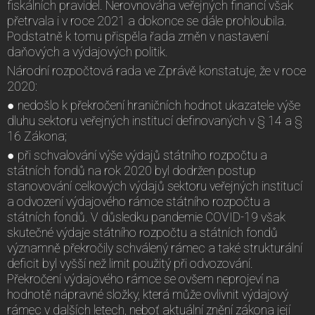
fiskálních pravidel. Nerovnováha veřejných financí však
přetrvala i v roce 2021 a dokonce se dále prohloubila.
Podstatně k tomu přispěla řada změn v nastavení
daňových a výdajových politik.
Národní rozpočtová rada ve Zprávě konstatuje, že v roce
2020:
● nedošlo k překročení hraničních hodnot ukazatele výše
dluhu sektoru veřejných institucí definovaných v § 14 a §
16 Zákona;
● při schvalování výše výdajů státního rozpočtu a
státních fondů na rok 2020 byl dodržen postup
stanovování celkových výdajů sektoru veřejných institucí
a odvození výdajového rámce státního rozpočtu a
státních fondů. V důsledku pandemie COVID-19 však
skutečné výdaje státního rozpočtu a státních fondů
významně překročily schválený rámec a také strukturální
deficit byl vyšší než limit použitý při odvozování.
Překročení výdajového rámce se ovšem neprojeví na
hodnotě nápravné složky, která může ovlivnit výdajový
rámec v dalších letech, neboť aktuální znění zákona její