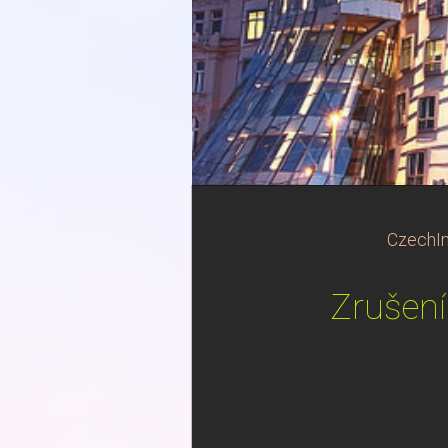
CzechIn
Zrušení