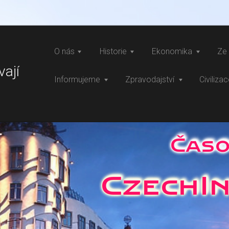
O nás
Historie
Ekonomika
Ze 
vají
Informujeme
Zpravodajství
Civiliza