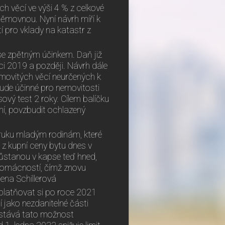
ch věcí ve výši 4 % z celkové
ěmovnou. Nyní návrh míří k
í pro vklady na katastr z
 se zpětným účinkem. Daň již
ci 2019 a později. Návrh dále
emovitých věcí neurčených k
bude účinné pro nemovitosti
ový test 2 roky. Cílem balíčku
ní, povzbudit ochlazený
uku mladým rodinám, které
a z kupní ceny bytu dnes v
zůstanou v kapse teď hned,
domácností, čímž znovu
lena Schillerová
platňovat si po roce 2021
 jako nezdanitelné části
stává tato možnost