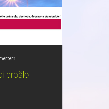
lamentem
í prošlo