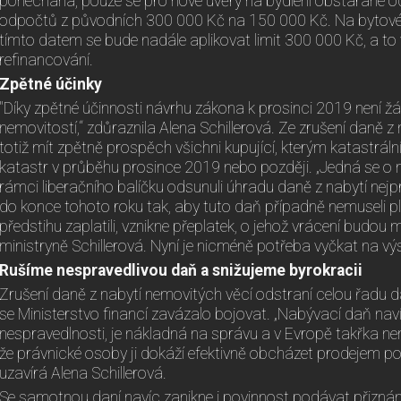
ponechána, pouze se pro nové úvěry na bydlení obstarané od 
odpočtů z původních 300 000 Kč na 150 000 Kč. Na bytové
tímto datem se bude nadále aplikovat limit 300 000 Kč, a to
refinancování.
Zpětné účinky
"Díky zpětné účinnosti návrhu zákona k prosinci 2019 není 
nemovitostí,“ zdůraznila Alena Schillerová. Ze zrušení daně 
totiž mít zpětně prospěch všichni kupující, kterým katastráln
katastr v průběhu prosince 2019 nebo později. „Jedná se o m
rámci liberačního balíčku odsunuli úhradu daně z nabytí nej
do konce tohoto roku tak, aby tuto daň případně nemuseli plati
předstihu zaplatili, vznikne přeplatek, o jehož vrácení budou 
ministryně Schillerová. Nyní je nicméně potřeba vyčkat na v
Rušíme nespravedlivou daň a snižujeme byrokracii
Zrušení daně z nabytí nemovitých věcí odstraní celou řadu d
se Ministerstvo financí zavázalo bojovat. „Nabývací daň nav
nespravedlnosti, je nákladná na správu a v Evropě takřka ne
že právnické osoby ji dokáží efektivně obcházet prodejem po
uzavírá Alena Schillerová.
Se samotnou daní navíc zanikne i povinnost podávat přiznání