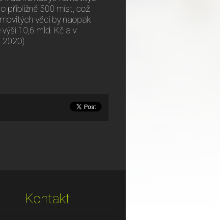
o přibližně 500 míst, což
nemovitých věcí by naopak
 výši 10,6 mld. Kč a v
9.2020)
Kontakt