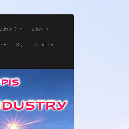
zahraničí
Zdraví
ce
Styl
Zrcadlo