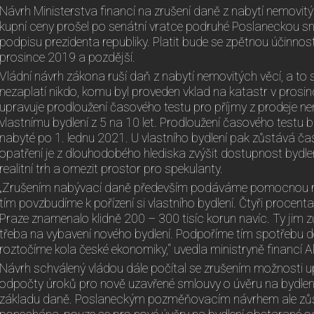
Návrh Ministerstva financí na zrušení daně z nabytí nemovitý
kupní ceny prošel po senátní vratce podruhé Poslaneckou sn
podpisu prezidenta republiky. Platit bude se zpětnou účinnost
prosince 2019 a pozdější.
Vládní návrh zákona ruší daň z nabytí nemovitých věcí, a to
nezaplatí nikdo, komu byl proveden vklad na katastr v prosin
upravuje prodloužení časového testu pro příjmy z prodeje n
vlastnímu bydlení z 5 na 10 let. Prodloužení časového testu 
nabyté po 1. lednu 2021. U vlastního bydlení pak zůstává čas
opatření je z dlouhodobého hlediska zvýšit dostupnost bydle
realitní trh a omezit prostor pro spekulanty.
„Zrušením nabývací daně především podáváme pomocnou r
tím povzbudíme k pořízení si vlastního bydlení. Čtyři procent
Praze znamenalo klidně 200 – 300 tisíc korun navíc. Ty jim 
třeba na vybavení nového bydlení. Podpoříme tím spotřebu 
roztočíme kola české ekonomiky,“ uvedla ministryně financí A
Návrh schválený vládou dále počítal se zrušením možnosti u
odpočty úroků pro nově uzavřené smlouvy o úvěru na bydlení
základu daně. Poslaneckým pozměňovacím návrhem ale zů