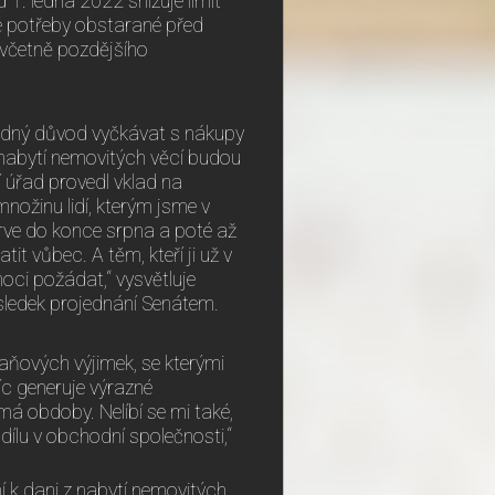
1. ledna 2022 snižuje limit
 potřeby obstarané před
 včetně pozdějšího
žádný důvod vyčkávat s nákupy
z nabytí nemovitých věcí budou
í úřad provedl vklad na
nožinu lidí, kterým jsme v
prve do konce srpna a poté až
t vůbec. A těm, kteří ji už v
moci požádat,“ vysvětluje
ýsledek projednání Senátem.
aňových výjimek, se kterými
íc generuje výrazné
má obdoby. Nelíbí se mi také,
dílu v obchodní společnosti,“
 k dani z nabytí nemovitých