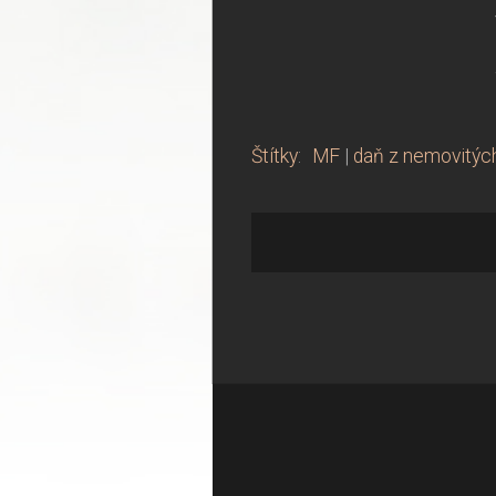
Štítky
:
MF
|
daň z nemovitých