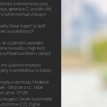
lečenský a ekonomický vývoj,
ace, generace Z, sociální sítě,
erý nutně ovlivňuje stávající
lity Great Again!“ je opět
šování a osvědčených
 ať už plenární zasedání,
ena na kvalitu v high-tech
na softwarová řešení v oblasti
mít účastníci možnost
akty či prohlédnout si stánky
růmyslu a obchodu, Frederick
 - Strojcar s.r.o., Milan
ema Lama - EFQM.
ta Peugeot Citroën Automobile
omotive (CZ), Digital