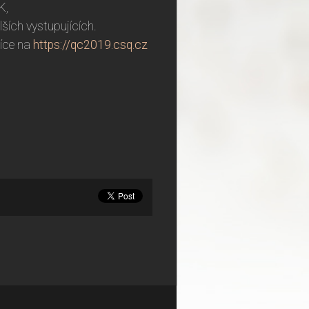
SK,
lších vystupujících.
Více na
https://qc2019.csq.cz