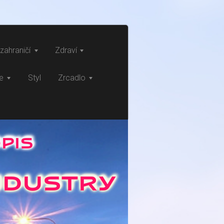
zahraničí
Zdraví
ce
Styl
Zrcadlo