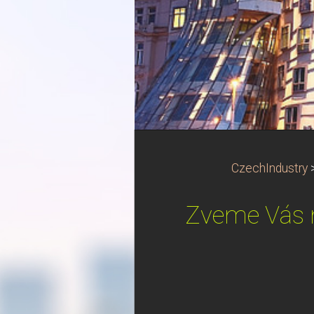
CzechIndustry
Zveme Vás n