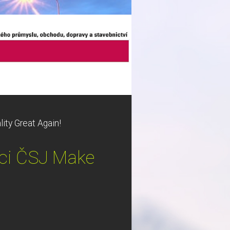
ity Great Again!
nci ČSJ Make