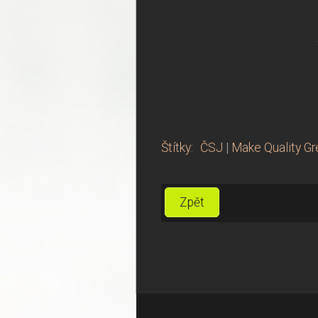
Štítky
:
ČSJ
|
Make Quality Gr
Zpět