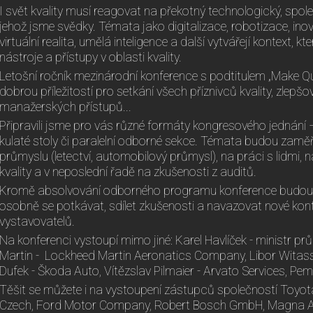
I svět kvality musí reagovat na překotný technologický, spo
jehož jsme svědky. Témata jako digitalizace, robotizace, inov
virtuální realita, umělá inteligence a další vytvářejí kontext, kt
nástroje a přístupy v oblasti kvality.
Letošní ročník mezinárodní konference s podtitulem „Make Qua
dobrou příležitostí pro setkání všech příznivců kvality, zlep
manažerských přístupů...
Připravili jsme pro vás různé formáty kongresového jednání –
kulaté stoly či paralelní odborné sekce. Témata budou zaměř
průmyslu (letectví, automobilový průmysl), na práci s lidmi, 
kvality a v neposlední řadě na zkušenosti z auditů.
Kromě absolvování odborného programu konference budou 
osobně se potkávat, sdílet zkušenosti a navazovat nové kont
vystavovatelů.
Na konferenci vystoupí mimo jiné: Karel Havlíček - ministr p
Martin - Lockheed Martin Aeronatics Company, Libor Witassek
Dufek - Škoda Auto, Vítězslav Pilmaier - Arvato Services, P
Těšit se můžete i na vystoupení zástupců společností Toyo
Czech, Ford Motor Company, Robert Bosch GmbH, Magna Aut