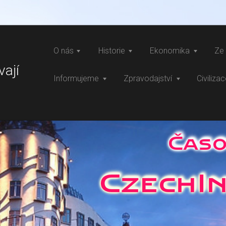
O nás
Historie
Ekonomika
Ze 
vají
Informujeme
Zpravodajství
Civiliza