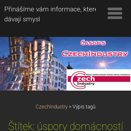
Přinášíme vám informace, které
dávají smysl
CzechIndustry
>
Výpis tagů
Štítek: úspory domácností