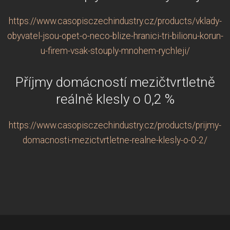
https://www.casopisczechindustry.cz/products/vklady-
obyvatel-jsou-opet-o-neco-blize-hranici-tri-bilionu-korun-
u-firem-vsak-stouply-mnohem-rychleji/
Příjmy domácností mezičtvrtletně
reálně klesly o 0,2 %
https://www.casopisczechindustry.cz/products/prijmy-
domacnosti-mezictvrtletne-realne-klesly-o-0-2/