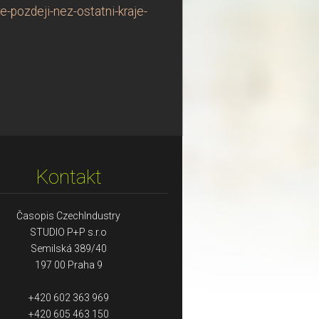
-pozdeji-nez-ostatni-kraje-
Kontakt
Časopis CzechIndustry
STUDIO P+P s.r.o
Semilská 389/40
197 00 Praha 9
+420 602 363 969
+420 605 463 150