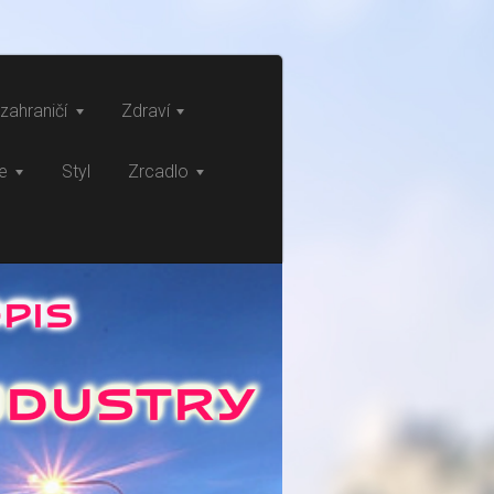
zahraničí
Zdraví
ce
Styl
Zrcadlo