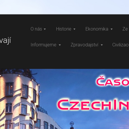
O nás
Historie
Ekonomika
Ze 
vají
Informujeme
Zpravodajství
Civiliza