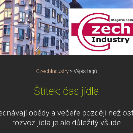
CzechIndustry
>
Výpis tagů
Štítek: čas jídla
ednávají obědy a večeře později než osta
rozvoz jídla je ale důležitý všude