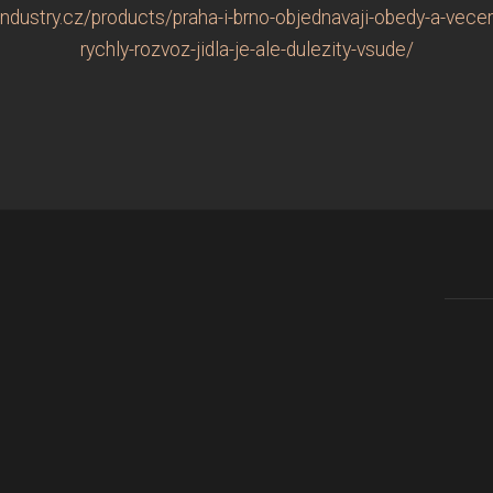
dustry.cz/products/praha-i-brno-objednavaji-obedy-a-vecere
rychly-rozvoz-jidla-je-ale-dulezity-vsude/