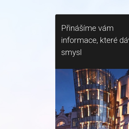
Přinášíme vám
informace, které dá
smysl